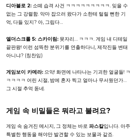
디아블로 2:
소떼 습격 사건 ㅋㅋㅋㅋㅋㅋㅋㅋㅋ. 잊을 수
없는 그 강렬함. 악마 잡으러 왔다가 소한테 털릴 뻔한 기
억, 다들 있지? 아, 그립다…
엘더스크롤 5: 스카이림:
묫자리… ㅋㅋㅋ. 게임 내 디테일
끝판왕! 이런 섬뜩한 분위기를 연출하다니, 제작진들 변태
아니냐? (칭찬임)
게임보이 카메라:
으악! 화면에 나타나는 기괴한 얼굴들! ㅋ
ㅋㅋㅋㅋ 어린 시절, 밤에 혼자 찍고 얼마나 무서웠던가…
그 시절 추억 돋네.
게임 속 비밀들은 뭐라고 불려요?
게임 속 숨겨진 메시지, 그 정체는 바로
파스칼
입니다. 아주
특별한 행동을 해야만 발견할 수 있는 보물과 같죠.