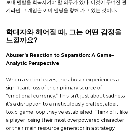
보내 멘탈을 회복시켜야 할 의무가 있다. 이것이 무너진 관
계라면 그 게임은 이미 엔딩을 향해 가고 있는 것이다.
학대자와 헤어질 때, 그는 어떤 감정을
느낄까요?
Abuser’s Reaction to Separation: A Game-
Analytic Perspective
When a victim leaves, the abuser experiences a
significant loss of their primary source of
“emotional currency.” This isn’t just about sadness;
it’s a disruption to a meticulously crafted, albeit
toxic, game loop they’ve established. Think of it like
a player losing their most overpowered character
or their main resource generator in a strategy