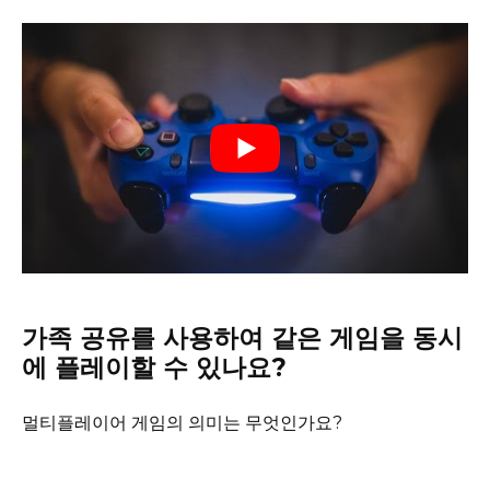
가족 공유를 사용하여 같은 게임을 동시
에 플레이할 수 있나요?
멀티플레이어 게임의 의미는 무엇인가요?