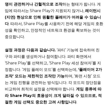
명이 관전하거나 간헐적으로 조작
하는 형태가 됩니다. 게
임에 따라서는 Share Play가 지원되지 않거나,
레이턴시
(지연) 현상으로 인해 원활한 플레이가 어려울 수 있습니
다
. 따라서, Share Play를 사용하기 전에 해당 게임의 호환
성을 확인하고, 안정적인 네트워크 환경을 확보하는 것이
중요합니다.
설정 과정은 다음과 같습니다.
‘파티’ 기능에 접속하여 친
구와 파티를 생성하거나 참여합니다. 파티 화면에서
‘Share Play’를 선택하고, ‘Share Play 세션 참여자’를 지
정합니다. ‘게임 플레이 모드’를 선택하는데,
‘플레이어 2가
조작’ 모드는 제한적인 조작만 가능
하며, ‘화면 시청’ 모드
는 게임 진행을 관전하는 방식입니다. 각 모드의 장단점을
비교하여 최적의 설정을 선택해야 합니다.
게임 종류에 따
라 Share Play의 효용성이 크게 달라질 수 있으므로, 적
절한 게임 선택도 중요한 고려 사항입니다
.