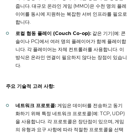
줍니다. 대규모 온라인 게임 (MMO)은 수천 명의 플레
이어를 동시에 지원하는 복잡한 서버 인프라를 필요로
합니다.
로컬 협동 플레이 (Couch Co-op):
같은 기기(예: 콘
솔이나 PC)에서 여러 명의 플레이어가 함께 플레이합
니다. 각 플레이어는 자체 컨트롤러를 사용합니다. 이
방식은 온라인 연결이 필요하지 않다는 장점이 있습니
다.
주요 기술적 고려 사항:
네트워크 프로토콜:
게임은 데이터를 전송하고 동기
화하기 위해 특정 네트워크 프로토콜(예: TCP, UDP)
을 사용합니다. 각 프로토콜은 장단점이 있으며, 게임
의 유형과 요구 사항에 따라 적절한 프로토콜을 선택