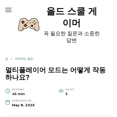
Skip
올드 스쿨 게
to
content
이머
꼭 필요한 질문과 소중한
답변
집
»
자주하는 질문
멀티플레이어 모드는 어떻게 작동
하나요?
READING
VIEWS
45 min
3
PUBLISHED BY
May 8, 2025