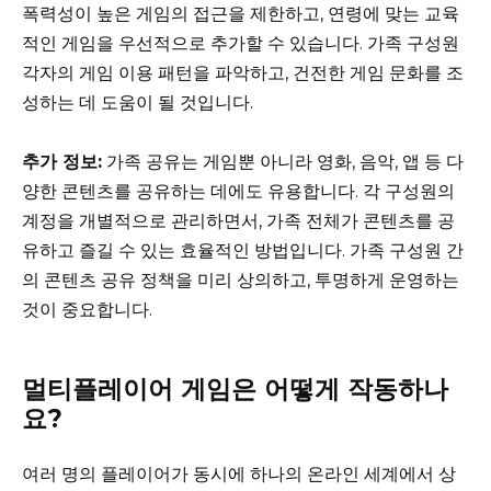
폭력성이 높은 게임의 접근을 제한하고, 연령에 맞는 교육
적인 게임을 우선적으로 추가할 수 있습니다. 가족 구성원
각자의 게임 이용 패턴을 파악하고, 건전한 게임 문화를 조
성하는 데 도움이 될 것입니다.
추가 정보:
가족 공유는 게임뿐 아니라 영화, 음악, 앱 등 다
양한 콘텐츠를 공유하는 데에도 유용합니다. 각 구성원의
계정을 개별적으로 관리하면서, 가족 전체가 콘텐츠를 공
유하고 즐길 수 있는 효율적인 방법입니다. 가족 구성원 간
의 콘텐츠 공유 정책을 미리 상의하고, 투명하게 운영하는
것이 중요합니다.
멀티플레이어 게임은 어떻게 작동하나
요?
여러 명의 플레이어가 동시에 하나의 온라인 세계에서 상