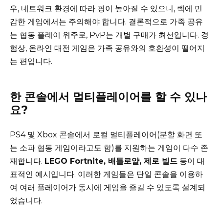
우, 네트워크 환경에 따라 핑이 높아질 수 있으니, 렉에 민
감한 게임에서는 주의해야 합니다. 결론적으로 가족 공유
는 협동 플레이 위주로, PvP는 개별 구매가 최선입니다. 경
험상, 온라인 대전 게임은 가족 공유와의 호환성이 떨어지
는 편입니다.
한 콘솔에서 멀티플레이어를 할 수 있나
요?
PS4 및 Xbox 콘솔에서 로컬 멀티플레이어(분할 화면 또
는 소파 협동 게임이라고도 함)를 지원하는 게임이 다수 존
재합니다.
LEGO Fortnite, 배틀로얄, 제로 빌드
등이 대
표적인 예시입니다. 이러한 게임들은 단일 콘솔을 이용하
여 여러 플레이어가 동시에 게임을 즐길 수 있도록 설계되
었습니다.