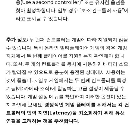
용(Use a second controller)” 또는 유사한 옵션을
찾아 활성화합니다. 일부 경우 “보조 컨트롤러 사용”이
라고 표시될 수 있습니다.
추가 정보:
두 번째 컨트롤러는 게임에 따라 지원되지 않을
수 있습니다. 특히 온라인 멀티플레이어 게임의 경우, 게임
자체에서 두 번째 플레이어를 지원하는지 확인해야 합니
다. 또한, 두 개의 컨트롤러를 동시에 사용하면 배터리 소모
가 빨라질 수 있으므로 충분히 충전된 상태에서 사용하는
것이 좋습니다. 일부 게임에서는 두 번째 컨트롤러를 특정
기능(예: 카메라 조작)에 할당하는 고급 설정이 제공될 수
있습니다. 게임 설정 메뉴를 확인하여 이러한 옵션이 있는
지 확인해 보세요.
경쟁적인 게임 플레이를 위해서는 각 컨
트롤러의 입력 지연(Latency)을 최소화하기 위해 유선
연결을 고려하는 것을 추천합니다.