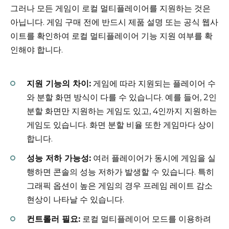
그러나 모든 게임이 로컬 멀티플레이어를 지원하는 것은
아닙니다. 게임 구매 전에 반드시 제품 설명 또는 공식 웹사
이트를 확인하여 로컬 멀티플레이어 기능 지원 여부를 확
인해야 합니다.
지원 기능의 차이:
게임에 따라 지원되는 플레이어 수
와 분할 화면 방식이 다를 수 있습니다. 예를 들어, 2인
분할 화면만 지원하는 게임도 있고, 4인까지 지원하는
게임도 있습니다. 화면 분할 비율 또한 게임마다 상이
합니다.
성능 저하 가능성:
여러 플레이어가 동시에 게임을 실
행하면 콘솔의 성능 저하가 발생할 수 있습니다. 특히
그래픽 옵션이 높은 게임의 경우 프레임 레이트 감소
현상이 나타날 수 있습니다.
컨트롤러 필요:
로컬 멀티플레이어 모드를 이용하려