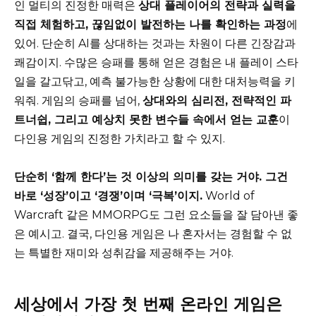
인 멀티의 진정한 매력은
상대 플레이어의 전략과 실력을
직접 체험하고, 끊임없이 발전하는 나를 확인하는 과정
에
있어. 단순히 AI를 상대하는 것과는 차원이 다른 긴장감과
쾌감이지. 수많은 승패를 통해 얻은 경험은 내 플레이 스타
일을 갈고닦고, 예측 불가능한 상황에 대한 대처능력을 키
워줘. 게임의 승패를 넘어,
상대와의 심리전, 전략적인 파
트너쉽, 그리고 예상치 못한 변수들 속에서 얻는 교훈
이
다인용 게임의 진정한 가치라고 할 수 있지.
단순히 ‘함께 한다’는 것 이상의 의미를 갖는 거야. 그건
바로 ‘성장’이고 ‘경쟁’이며 ‘극복’이지.
World of
Warcraft 같은 MMORPG도 그런 요소들을 잘 담아낸 좋
은 예시고. 결국, 다인용 게임은 나 혼자서는 경험할 수 없
는 특별한 재미와 성취감을 제공해주는 거야.
세상에서 가장 첫 번째 온라인 게임은