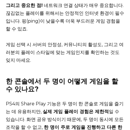
그리고 중요한 점!
네트워크 연결 상태가 매우 중요합니다.
끊김없는 플레이를 위해서는 안정적인 인터넷 환경이 필수
입니다. 핑(ping)이 낮을수록 더욱 부드러운 게임 경험을
할 수 있죠.
게임 선택 시 서버의 안정성, 커뮤니티의 활성도, 그리고 여
러분의 플레이 스타일에 맞는 게임인지를 확인하는 것도
잊지 마세요.
한 콘솔에서 두 명이 어떻게 게임을 할
수 있나요?
PS4의 Share Play 기능은 두 명이 한 콘솔로 게임을 즐기
는 데 유용하지만,
실제 게임 플레이 경험은 제한적
일 수
있습니다. 화면 공유 방식이기 때문에, 두 명이 동시에 모든
조작을 할 수 없고,
한 명이 주로 게임을 진행하고 다른 한