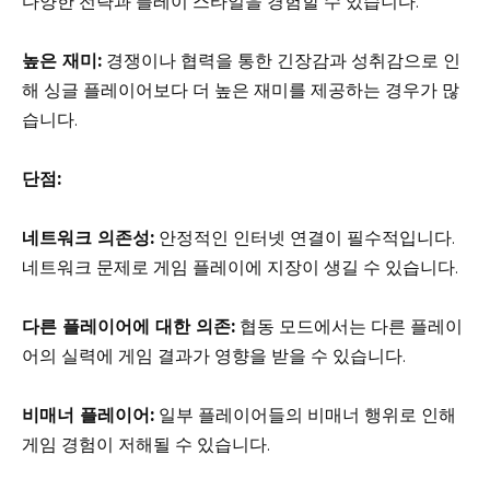
다양한 전략과 플레이 스타일을 경험할 수 있습니다.
높은 재미:
경쟁이나 협력을 통한 긴장감과 성취감으로 인
해 싱글 플레이어보다 더 높은 재미를 제공하는 경우가 많
습니다.
단점:
네트워크 의존성:
안정적인 인터넷 연결이 필수적입니다.
네트워크 문제로 게임 플레이에 지장이 생길 수 있습니다.
다른 플레이어에 대한 의존:
협동 모드에서는 다른 플레이
어의 실력에 게임 결과가 영향을 받을 수 있습니다.
비매너 플레이어:
일부 플레이어들의 비매너 행위로 인해
게임 경험이 저해될 수 있습니다.