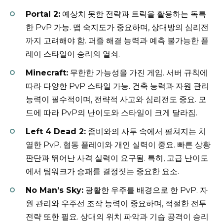
Portal 2:
예상치 못한 전략과 트릭을 활용하는 독특
한 PvP 가능. 맵 숙지도가 중요하며, 상대방의 심리전
까지 고려해야 함. 퍼즐 해결 능력과 예측 불가능한 플
레이 스타일이 승리의 열쇠.
Minecraft:
무한한 가능성을 가진 게임. 서버 규칙에
따라 다양한 PvP 스타일 가능. 건축 능력과 자원 관리
능력이 필수적이며, 전략적 사고와 심리전도 중요. 모
드에 따라 PvP의 난이도와 스타일이 크게 달라짐.
Left 4 Dead 2:
좀비와의 사투 속에서 펼쳐지는 치
열한 PvP. 협동 플레이와 개인 실력이 중요. 빠른 상황
판단과 뛰어난 사격 실력이 요구됨. 특히, 고급 난이도
에서 팀워크가 승패를 결정짓는 중요한 요소.
No Man’s Sky:
광활한 우주를 배경으로 한 PvP. 자
원 관리와 우주선 조작 능력이 중요하며, 적절한 전투
전략 또한 필요. 상대의 위치 파악과 기습 공격이 승리