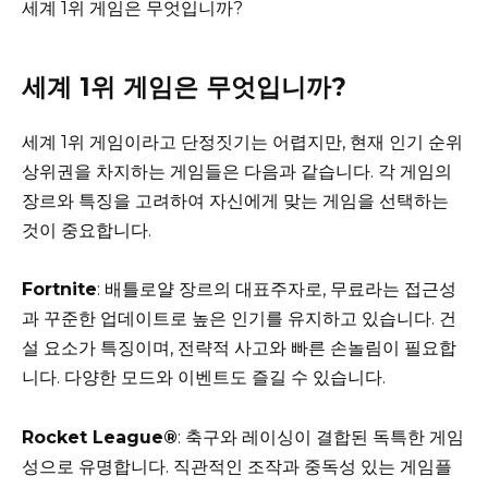
세계 1위 게임은 무엇입니까?
세계 1위 게임은 무엇입니까?
세계 1위 게임이라고 단정짓기는 어렵지만, 현재 인기 순위
상위권을 차지하는 게임들은 다음과 같습니다. 각 게임의
장르와 특징을 고려하여 자신에게 맞는 게임을 선택하는
것이 중요합니다.
Fortnite
: 배틀로얄 장르의 대표주자로, 무료라는 접근성
과 꾸준한 업데이트로 높은 인기를 유지하고 있습니다. 건
설 요소가 특징이며, 전략적 사고와 빠른 손놀림이 필요합
니다. 다양한 모드와 이벤트도 즐길 수 있습니다.
Rocket League®
: 축구와 레이싱이 결합된 독특한 게임
성으로 유명합니다. 직관적인 조작과 중독성 있는 게임플