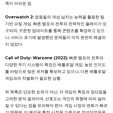
족이 아쉬운 점.
Overwatch 2:
영웅들의 개성 넘치는 능력을 활용한 팀
기반 슈팅 게임. 빠른 템포의 전투와 전략적인 플레이가 요
구되며, 꾸준한 업데이트를 통해 콘텐츠를 확장하고 있으
나, 서비스 초기에 발생했던 문제들이 아직 완전히 해결되
지 않았다.
Call of Duty: Warzone (2022):
빠른 템포의 전투와
다양한 무기 시스템이 특징인 배틀로얄 게임. 높은 인지도
를 바탕으로 많은 유저를 확보하고 있으나, 다른 배틀로얄
게임과의 차별화가 필요한 상황.
위 목록은 단순한 순위가 아닌, 각 게임의 특징과 장단점을
고려한 분석 결과이며, 선호도는 개인의 취향에 따라 달라
질 수 있다는 점을 유의해야 한다. 게임 시장의 변화가 빠르
기 때문에, 이 분석은 특정 시점을 기준으로 작성되었음을