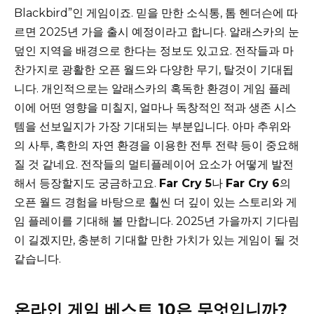
Blackbird”인 게임이죠. 믿을 만한 소식통, 톰 헨더슨에 따
르면 2025년 가을 출시 예정이라고 합니다. 알래스카의 눈
덮인 지역을 배경으로 한다는 정보도 있고요. 전작들과 마
찬가지로 광활한 오픈 월드와 다양한 무기, 탈것이 기대됩
니다. 개인적으로는 알래스카의 혹독한 환경이 게임 플레
이에 어떤 영향을 미칠지, 얼마나 독창적인 적과 생존 시스
템을 선보일지가 가장 기대되는 부분입니다. 아마 추위와
의 사투, 혹한의 자연 환경을 이용한 전투 전략 등이 중요해
질 것 같네요. 전작들의 멀티플레이어 요소가 어떻게 발전
해서 등장할지도 궁금하고요.
Far Cry 5
나
Far Cry 6
의
오픈 월드 경험을 바탕으로 훨씬 더 깊이 있는 스토리와 게
임 플레이를 기대해 볼 만합니다. 2025년 가을까지 기다림
이 길겠지만, 충분히 기대할 만한 가치가 있는 게임이 될 것
같습니다.
온라인 게임 베스트 10은 무엇입니까?