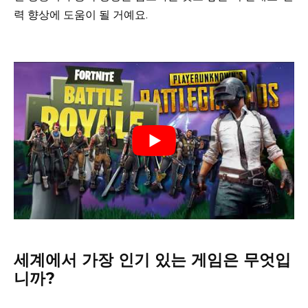
력 향상에 도움이 될 거예요.
세계에서 가장 인기 있는 게임은 무엇입
니까?