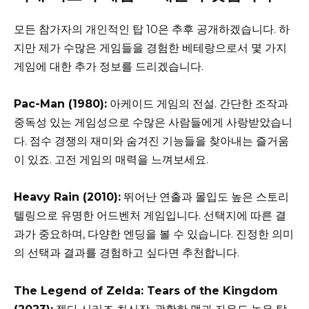
모든 참가자의 개인적인 탑 10은 추후 공개하겠습니다. 하
지만 제가 수많은 게임들을 경험한 베테랑으로서 몇 가지
게임에 대한 추가 정보를 드리겠습니다.
Pac-Man (1980):
아케이드 게임의 전설. 간단한 조작과
중독성 있는 게임성으로 수많은 사람들에게 사랑받았습니
다. 점수 경쟁의 재미와 숨겨진 기능들을 찾아내는 즐거움
이 있죠. 고전 게임의 매력을 느껴보세요.
Heavy Rain (2010):
뛰어난 연출과 몰입도 높은 스토리
텔링으로 유명한 어드벤처 게임입니다. 선택지에 따른 결
과가 중요하며, 다양한 엔딩을 볼 수 있습니다. 진정한 의미
의 선택과 결과를 경험하고 싶다면 추천합니다.
The Legend of Zelda: Tears of the Kingdom