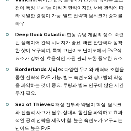
전이 특징. PvP는 아직 제한적이지만, 서버 관리에 따
라 치열한 경쟁이 가능. 빌드 전략과 팀워크가 승패를
좌우.
Deep Rock Galactic:
협동 슈팅 게임의 정수. 숙련
된 플레이어 간의 시너지가 중요. 빠른 판단력과 정확
한 샷이 요구되며, 특히 고난이도 난이도에서 PvP적
요소가 강해짐. 효율적인 자원 관리 또한 중요한 요소.
Borderlands 시리즈:
다양한 무기와 캐릭터 조합을
통한 전략적 PvP 가능. 빌드 숙련도와 상대방의 약점
을 파악하는 것이 중요. 루팅과 빌드 연구에 많은 시간
투자 필요.
Sea of Thieves:
해상 전투와 약탈이 핵심. 팀워크
와 전술적 사고가 필수. 상대의 함선을 파악하고 효과
적인 공격 전략을 세워야 함. 높은 숙련도가 요구되는
난이도 높은 PvP.