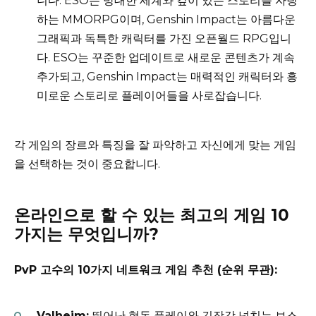
니다. ESO는 방대한 세계와 깊이 있는 스토리를 자랑
하는 MMORPG이며, Genshin Impact는 아름다운
그래픽과 독특한 캐릭터를 가진 오픈월드 RPG입니
다. ESO는 꾸준한 업데이트로 새로운 콘텐츠가 계속
추가되고, Genshin Impact는 매력적인 캐릭터와 흥
미로운 스토리로 플레이어들을 사로잡습니다.
각 게임의 장르와 특징을 잘 파악하고 자신에게 맞는 게임
을 선택하는 것이 중요합니다.
온라인으로 할 수 있는 최고의 게임 10
가지는 무엇입니까?
PvP 고수의 10가지 네트워크 게임 추천 (순위 무관):
Valheim:
뛰어난 협동 플레이와 긴장감 넘치는 보스