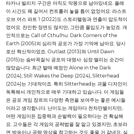
타카나 빌리지 구간은 아직도 악몽으로 남아있네요. 플레
이 시간도 꽤 길어서 컨트롤러 놓을 틈이 없었어요. 라스트
오브 어스 파트 1 (2022)도 스토리텔링과 연출이 압도적이
었어요. 잔인한 장면도 많지만, 그만큼 몰입도가 높았죠. 개
인적으로는 Call of Cthulhu: Dark Corners of the
Earth (2005)의 심리적 공포가 가장 기억에 남아요. 당시
로선 혁신적이었죠. Outlast (2013)와 Until Dawn
(2015)는 숨바꼭질식 공포의 대명사. 심장 떨리는 순간이
많았습니다. 최근 발매 예정인 Alone in the Dark
(2024), Still Wakes the Deep (2024), Slitterhead
(2024)는 기대작이죠. 특히 Slitterhead는 괴물 디자인이
독특해서 개인적으로 매우 기대하고 있습니다. 이 게임들
은 공포 게임 장르의 다양한 측면을 보여주는 좋은 예시들
이라고 생각합니다. 난이도는 게임마다 천차만별이지만,
어떤 게임이든 집중력과 순발력이 필요하다는 건 확실해
요. 고수들은 각 게임의 공략법을 잘 알고 있겠지만, 초보라
면 방송이나 공략 영상을 참고하는 것도 좋을 거 같네요. 실