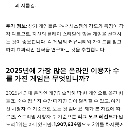
의 지름길.
추가 정보:
상기 게임들은 PvP 시스템의 강도와 특징이 각
각 다르므로, 자신의 플레이 스타일에 맞는 게임을 선택하
는 것이 중요합니다. 각 게임의 커뮤니티와 가이드를 참고
하여 효과적인 전략을 연구하는 것을 추천합니다.
2025년에 가장 많은 온라인 이용자 수
를 가진 게임은 무엇입니까?
2025년 최대 온라인 게임? 솔직히 딱 한 게임으로 꼽긴 힘
들죠. 순수 접속자 수만 따지면 답이 달라질 수 있고, 여기
선 시청자 수 기준으로 보는 것 같네요. 제가 본 자료에 따
르면, 스트리밍 시청자 수 기준으론
리그 오브 레전드
가 압
도적 1위는 아니었지만,
1,907,634명
으로 2위를 차지했어