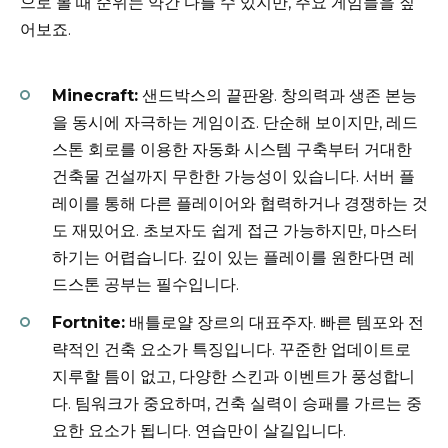
으로 볼 때 순위는 약간 다를 수 있지만, 주요 게임들을 짚
어보죠.
Minecraft:
샌드박스의 끝판왕. 창의력과 생존 본능
을 동시에 자극하는 게임이죠. 단순해 보이지만, 레드
스톤 회로를 이용한 자동화 시스템 구축부터 거대한
건축물 건설까지 무한한 가능성이 있습니다. 서버 플
레이를 통해 다른 플레이어와 협력하거나 경쟁하는 것
도 재밌어요. 초보자도 쉽게 접근 가능하지만, 마스터
하기는 어렵습니다. 깊이 있는 플레이를 원한다면 레
드스톤 공부는 필수입니다.
Fortnite:
배틀로얄 장르의 대표주자. 빠른 템포와 전
략적인 건축 요소가 특징입니다. 꾸준한 업데이트로
지루할 틈이 없고, 다양한 스킨과 이벤트가 풍성합니
다. 팀워크가 중요하며, 건축 실력이 승패를 가르는 중
요한 요소가 됩니다. 연습만이 살길입니다.