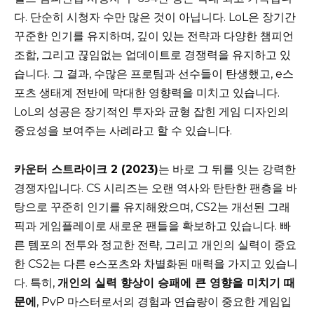
다. 단순히 시청자 수만 많은 것이 아닙니다. LoL은 장기간
꾸준한 인기를 유지하며, 깊이 있는 전략과 다양한 챔피언
조합, 그리고 끊임없는 업데이트로 경쟁력을 유지하고 있
습니다. 그 결과, 수많은 프로팀과 선수들이 탄생했고, e스
포츠 생태계 전반에 막대한 영향력을 미치고 있습니다.
LoL의 성공은 장기적인 투자와 균형 잡힌 게임 디자인의
중요성을 보여주는 사례라고 할 수 있습니다.
카운터 스트라이크 2 (2023)
는 바로 그 뒤를 잇는 강력한
경쟁자입니다. CS 시리즈는 오랜 역사와 탄탄한 팬층을 바
탕으로 꾸준히 인기를 유지해왔으며, CS2는 개선된 그래
픽과 게임플레이로 새로운 팬들을 확보하고 있습니다. 빠
른 템포의 전투와 정교한 전략, 그리고 개인의 실력이 중요
한 CS2는 다른 e스포츠와 차별화된 매력을 가지고 있습니
다. 특히,
개인의 실력 향상이 승패에 큰 영향을 미치기 때
문에
, PvP 마스터로서의 경험과 연습량이 중요한 게임입