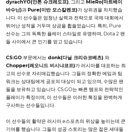
dyrachYO
(안톤 슈크레도프)
, 그리고
MieRo
(마트베이
바수닌)
과
Pure
(이반 모스칼렌코)
가 상위권을 차지했습
니다. 이 선수들은 엄청난 실력과 전략으로 국제 대회에서
뛰어난 성적을 거두며 상금을 휩쓸었습니다. 특히, Pure
선수는 그의 독특한 플레이 스타일로 유명하며, Dota 2 팬
들 사이에서 큰 인기를 얻고 있습니다.
CS:GO
부문에서는
donk
(다닐 크리슈코베츠)
와
Chopper
(레오니드 비시냐코프)
가 러시아를 대표하는 최
고의 선수로 자리매김했습니다. 그들의 정확한 에임과 팀
워크는 상대팀에게 공포의 대상이 되고 있으며, 수많은 팬
들을 보유하고 있습니다. CS:GO는 빠른 템포와 전략적인
플레이가 특징이며, 이 선수들은 이러한 특징을 완벽하게
구사하는 선수들입니다.
이 선수들의 활약은 러시아 e스포츠의 위상을 높이는데 큰
기여를 했습니다. 그들의 성공 스토리는 많은 젊은 세대들