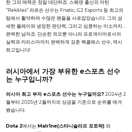
한 그의 매력은 정말 대단하죠. 스웨덴 출신의 마틴
“Rekkles” 라르손 선수는 Fnatic, G2 Esports 등 최고의
팀에서 활약하며 수많은 팬들을 사로잡았습니다. 그의 섬
세한 플레이와 냉정한 판단력, 그리고 심쿵하는 미소까지…
완벽한 남자죠. 단순한 외모뿐 아니라 프로게이머로서의
실력과 카리스마까지 완벽하게 갖춘 렉클레스 선수, 역시
최고입니다!
러시아에서 가장 부유한 e스포츠 선수
는 누구입니까?
러시아 최고 부자 e스포츠 선수는 누구일까요?
2024년 2
월부터 2025년 2월까지의 상금을 기준으로 순위를 매겨
봤습니다.
Dota 2
에서는
Malr1ne
(스타니슬라프 포토락)
와