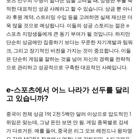
포츠 선수의 수명이 짧다는 점을 고려할 때, 상당한 부를 축
적한 대표적인 성공 사례라고 할 수 있습니다. 상금 뿐 아니
라 후원 계약, 스트리밍 수입 등을 고려하면 실제 재산은 더
욱 많을 것으로 예상됩니다. 이들의 성공 스토리는 젊은 e
스포츠 지망생들에게 큰 동기 부여가 될 것입니다. 하지만
단순히 상금에만 집중하기 보다는 꾸준한 자기계발과 팀워
크, 그리고 장기적인 비전을 가지는 것이 중요합니다. 이들
은 단순히 게임을 잘하는 것을 넘어 자신의 경력을 전략적
으로 관리하고 성공적으로 구축한 대표적인 사례입니다.
e-스포츠에서 어느 나라가 선두를 달리
고 있습니까?
중국이 전체 상금 1억 2천 5백만 달러 이상으로 압도적인 1
위임은 맞는데, 그냥 돈만 보면 안 됨. 게임 종목별로 강세
가 다르거든. 예를 들어, 중국은 리그 오브 레전드나 왕자영