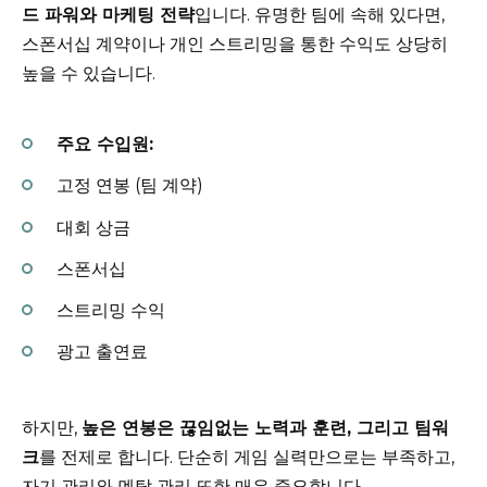
드 파워와 마케팅 전략
입니다. 유명한 팀에 속해 있다면,
스폰서십 계약이나 개인 스트리밍을 통한 수익도 상당히
높을 수 있습니다.
주요 수입원:
고정 연봉 (팀 계약)
대회 상금
스폰서십
스트리밍 수익
광고 출연료
하지만,
높은 연봉은 끊임없는 노력과 훈련, 그리고 팀워
크
를 전제로 합니다. 단순히 게임 실력만으로는 부족하고,
자기 관리와 멘탈 관리 또한 매우 중요합니다.