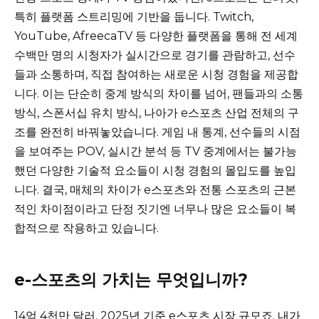
특히 플랫폼 스트리밍에 기반을 둡니다. Twitch,
YouTube, AfreecaTV 등 다양한 플랫폼을 통해 전 세계
수백만 명의 시청자가 실시간으로 경기를 관람하고, 선수
들과 소통하며, 직접 참여하는 새로운 시청 경험을 제공합
니다. 이는 단순히 중계 방식의 차이를 넘어, 팬들과의 소통
방식, 스폰서십 유치 방식, 나아가 e스포츠 산업 전체의 구
조를 완전히 바꿔놓았습니다. 게임 내 통계, 선수들의 시점
을 보여주는 POV, 실시간 분석 등 TV 중계에서는 불가능
했던 다양한 기술적 요소들이 시청 경험의 몰입도를 높입
니다. 결국, 매체의 차이가 e스포츠와 전통 스포츠의 근본
적인 차이점이라고 단정 짓기엔 너무나 많은 요소들이 복
합적으로 작용하고 있습니다.
e-스포츠의 가치는 무엇입니까?
14억 4천만 달러. 2025년 기준 e스포츠 시장 규모죠. 내가