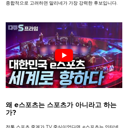
종합적으로 고려하면 말리네가 가장 강력한 후보입니다.
왜 e스포츠는 스포츠가 아니라고 하는
가?
전통 스포츠 중계가 TV 중심이었다면, e스포츠는 인터넷,