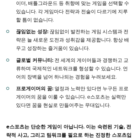
이더, 배틀그라운드 등 취향에 맞는 게임을 선택할 수
있습니다. 각 게임마다 전략과 전술이 다르기에 지루
할 틈이 없습니다.
끊임없는 성장:
끊임없이 발전하는 게임 시스템과 전
략은 늘 새로운 도전과 성취감을 제공합니다. 항상 배
우고 성장하는 즐거움이 있습니다.
글로벌 커뮤니티:
전 세계의 게이머들과 경쟁하고 교
류하며 국제적인 네트워크를 형성할 수 있습니다. 언
어의 장벽을 넘어 하나되는 경험을 누려보세요.
프로게이머의 꿈:
열정과 노력만 있다면 누구든 프로
게이머의 꿈을 이룰 수 있습니다. e스포츠는 실력만
있다면 꿈을 현실로 만들어주는 무대입니다.
e스포츠는 단순한 게임이 아닙니다. 이는 숙련된 기술, 전
략적 사고, 그리고 팀워크를 필요로 하는 진정한 스포츠입