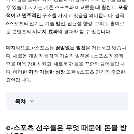
수 있습니다. 이는 기존 스포츠와 비교했을 때 훨씬 더
포괄
적이고 민주적인
구조를 가지고 있음을 의미합니다. 결국,
e스포츠의 인기는 기술 발전, 접근성 향상, 그리고 흥미로
운 콘텐츠의
시너지 효과
의 결과라 할 수 있습니다.
마지막으로, e스포츠는
끊임없는 발전
을 거듭하고 있습니
다. 새로운 게임의 등장과 기술의 발전은 e스포츠의 경쟁
력을 더욱 강화시키고, 새로운 팬들을 꾸준히 끌어들입니
다. 이러한
지속 가능한 성장
또한 e스포츠 인기의 중요한
요인입니다.
목차
e-스포츠 선수들은 무엇 때문에 돈을 받