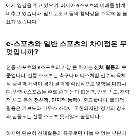
에게 영감을 주고 있으며, 러시아 e스포츠의 미래를 밝게
비추고 있습니다. 앞으로도 이들의 활약상을 주목해 볼 필
요가 있습니다.
e-스포츠와 일반 스포츠의 차이점은 무
엇입니까?
전통 스포츠와 e스포츠의 가장 큰 차이는
신체 활동의 수
준
입니다. 전통 스포츠는 축구나 테니스처럼 선수의 육체
적 능력과 체력이 경기 결과에 직접적으로 영향을 미칩니
다. 반면 e스포츠는 주로 손과 눈의 협응력, 반응 속도, 전략
적 사고 등의
정신적, 인지적 능력
이 중요합니다. 물리적
활동은 키보드와 마우스 조작에 국한되지만, 경기의 강도
와 집중도는 전통 스포츠 못지않게 높습니다.
하지만 단순히 신체활동의 유무로만 나눌 수 없는 부분이