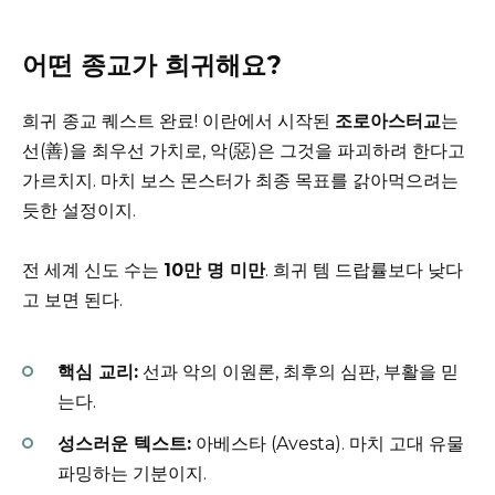
어떤 종교가 희귀해요?
희귀 종교 퀘스트 완료! 이란에서 시작된
조로아스터교
는
선(善)을 최우선 가치로, 악(惡)은 그것을 파괴하려 한다고
가르치지. 마치 보스 몬스터가 최종 목표를 갉아먹으려는
듯한 설정이지.
전 세계 신도 수는
10만 명 미만
. 희귀 템 드랍률보다 낮다
고 보면 된다.
핵심 교리:
선과 악의 이원론, 최후의 심판, 부활을 믿
는다.
성스러운 텍스트:
아베스타 (Avesta). 마치 고대 유물
파밍하는 기분이지.