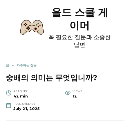
Skip
올드 스쿨 게
to
content
이머
꼭 필요한 질문과 소중한
답변
집
»
자주하는 질문
숭배의 의미는 무엇입니까?
READING
VIEWS
42 min
12
PUBLISHED BY
July 21, 2025