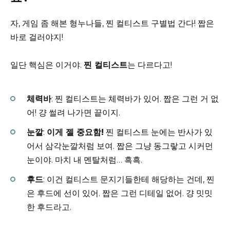
자, 게임 좀 해본 형누나들, 찐 컬티스트 구별법 간다! 짭은
바로 걸러야지!
일단 핵심은 이거야.
찐 컬티스트
는 다르다고!
체력바
: 찐 컬티스트는 체력바가 있어. 짭은 그런 거 없
어! 걍 썰려 나가면 끝이지.
눈깔
:
이게 젤 중요함!
찐 컬티스트 눈에는 반사가 있
어서 삼각눈깔처럼 보여. 짭은 그냥 동그랗고 시커먼
눈이야. 마치 내 멘탈처럼… 흑흑.
후드
: 이건 컬티스트 문지기들한테 해당하는 건데, 찐
은 후드에 선이 있어. 짭은 그런 디테일 없어. 걍 밋밋
한 후드라고.