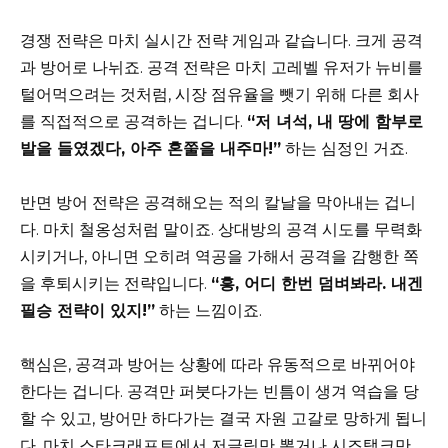
경쟁 전략은 마치 실시간 전략 게임과 같습니다. 크게 공격
과 방어로 나뉘죠. 공격 전략은 마치 고레벨 유저가 뉴비를
털어먹으려는 것처럼, 시장 점유율을 뺏기 위해 다른 회사
를 직접적으로 공격하는 겁니다.
“저 녀석, 내 땅에 함부로
발을 들였겠다, 아주 혼쭐을 내주마!”
하는 심정인 거죠.
반면 방어 전략은 공격해오는 적의 칼날을 막아내는 겁니
다. 마치 철옹성처럼 말이죠. 상대방의 공격 시도를 무력화
시키거나, 아니면 오히려 역공을 가해서 공격을 감행한 쪽
을 후퇴시키는 전략입니다.
“흥, 어디 한번 덤벼봐라. 내겐
필승 전략이 있지!”
하는 느낌이죠.
핵심은, 공격과 방어는 상황에 따라 유동적으로 바뀌어야
한다는 겁니다. 공격만 퍼붓다가는 빈틈이 생겨 역습을 당
할 수 있고, 방어만 하다가는 결국 자원 고갈로 망하게 됩니
다. 마치 스타크래프트에서 저글링만 뽑거나 시즈탱크만