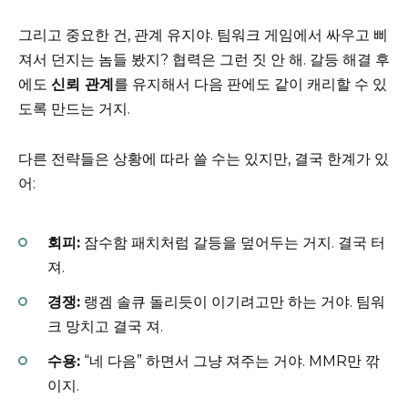
그리고 중요한 건, 관계 유지야. 팀워크 게임에서 싸우고 삐
져서 던지는 놈들 봤지? 협력은 그런 짓 안 해. 갈등 해결 후
에도
신뢰 관계
를 유지해서 다음 판에도 같이 캐리할 수 있
도록 만드는 거지.
다른 전략들은 상황에 따라 쓸 수는 있지만, 결국 한계가 있
어:
회피:
잠수함 패치처럼 갈등을 덮어두는 거지. 결국 터
져.
경쟁:
랭겜 솔큐 돌리듯이 이기려고만 하는 거야. 팀워
크 망치고 결국 져.
수용:
“네 다음” 하면서 그냥 져주는 거야. MMR만 깎
이지.