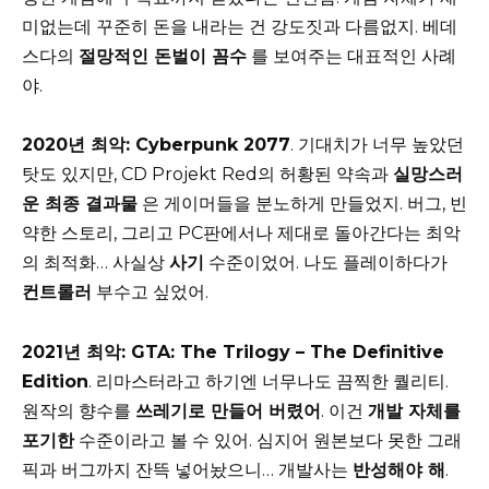
미없는데 꾸준히 돈을 내라는 건 강도짓과 다름없지. 베데
스다의
절망적인 돈벌이 꼼수
를 보여주는 대표적인 사례
야.
2020년 최악: Cyberpunk 2077
. 기대치가 너무 높았던
탓도 있지만, CD Projekt Red의 허황된 약속과
실망스러
운 최종 결과물
은 게이머들을 분노하게 만들었지. 버그, 빈
약한 스토리, 그리고 PC판에서나 제대로 돌아간다는 최악
의 최적화… 사실상
사기
수준이었어. 나도 플레이하다가
컨트롤러
부수고 싶었어.
2021년 최악: GTA: The Trilogy – The Definitive
Edition
. 리마스터라고 하기엔 너무나도 끔찍한 퀄리티.
원작의 향수를
쓰레기로 만들어 버렸어
. 이건
개발 자체를
포기한
수준이라고 볼 수 있어. 심지어 원본보다 못한 그래
픽과 버그까지 잔뜩 넣어놨으니… 개발사는
반성해야 해
.