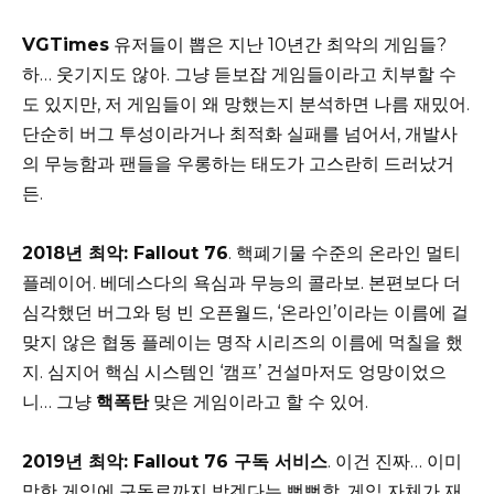
VGTimes
유저들이 뽑은 지난 10년간 최악의 게임들?
하… 웃기지도 않아. 그냥 듣보잡 게임들이라고 치부할 수
도 있지만, 저 게임들이 왜 망했는지 분석하면 나름 재밌어.
단순히 버그 투성이라거나 최적화 실패를 넘어서, 개발사
의 무능함과 팬들을 우롱하는 태도가 고스란히 드러났거
든.
2018년 최악: Fallout 76
. 핵폐기물 수준의 온라인 멀티
플레이어. 베데스다의 욕심과 무능의 콜라보. 본편보다 더
심각했던 버그와 텅 빈 오픈월드, ‘온라인’이라는 이름에 걸
맞지 않은 협동 플레이는 명작 시리즈의 이름에 먹칠을 했
지. 심지어 핵심 시스템인 ‘캠프’ 건설마저도 엉망이었으
니… 그냥
핵폭탄
맞은 게임이라고 할 수 있어.
2019년 최악: Fallout 76 구독 서비스
. 이건 진짜… 이미
망한 게임에 구독료까지 받겠다는 뻔뻔함. 게임 자체가 재