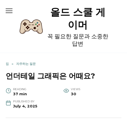
Skip
올드 스쿨 게
to
content
이머
꼭 필요한 질문과 소중한
답변
집
»
자주하는 질문
언더테일 그래픽은 어때요?
READING
VIEWS
37 min
30
PUBLISHED BY
July 4, 2025