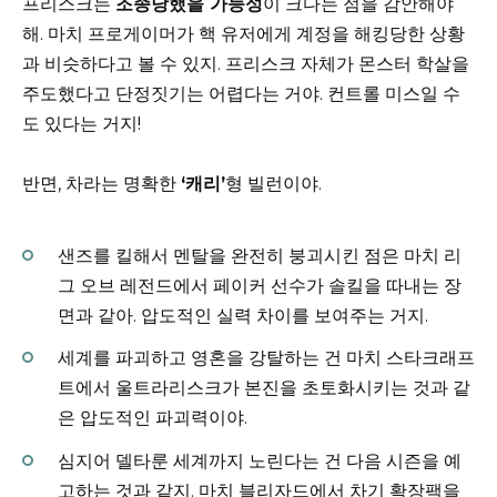
프리스크는
조종당했을 가능성
이 크다는 점을 감안해야
해. 마치 프로게이머가 핵 유저에게 계정을 해킹당한 상황
과 비슷하다고 볼 수 있지. 프리스크 자체가 몬스터 학살을
주도했다고 단정짓기는 어렵다는 거야. 컨트롤 미스일 수
도 있다는 거지!
반면, 차라는 명확한
‘캐리’
형 빌런이야.
샌즈를 킬해서 멘탈을 완전히 붕괴시킨 점은 마치 리
그 오브 레전드에서 페이커 선수가 솔킬을 따내는 장
면과 같아. 압도적인 실력 차이를 보여주는 거지.
세계를 파괴하고 영혼을 강탈하는 건 마치 스타크래프
트에서 울트라리스크가 본진을 초토화시키는 것과 같
은 압도적인 파괴력이야.
심지어 델타룬 세계까지 노린다는 건 다음 시즌을 예
고하는 것과 같지. 마치 블리자드에서 차기 확장팩을