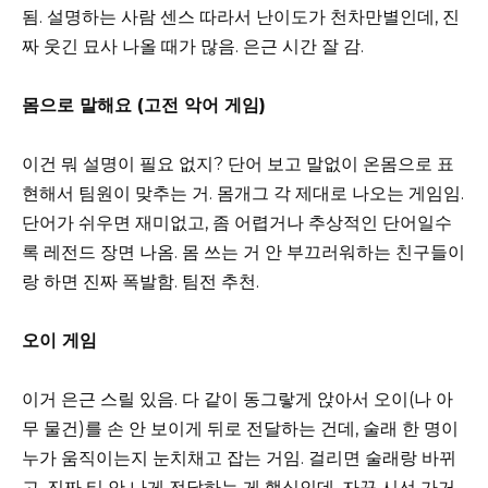
됨. 설명하는 사람 센스 따라서 난이도가 천차만별인데, 진
짜 웃긴 묘사 나올 때가 많음. 은근 시간 잘 감.
몸으로 말해요 (고전 악어 게임)
이건 뭐 설명이 필요 없지? 단어 보고 말없이 온몸으로 표
현해서 팀원이 맞추는 거. 몸개그 각 제대로 나오는 게임임.
단어가 쉬우면 재미없고, 좀 어렵거나 추상적인 단어일수
록 레전드 장면 나옴. 몸 쓰는 거 안 부끄러워하는 친구들이
랑 하면 진짜 폭발함. 팀전 추천.
오이 게임
이거 은근 스릴 있음. 다 같이 동그랗게 앉아서 오이(나 아
무 물건)를 손 안 보이게 뒤로 전달하는 건데, 술래 한 명이
누가 움직이는지 눈치채고 잡는 거임. 걸리면 술래랑 바뀌
고. 진짜 티 안 나게 전달하는 게 핵심인데, 자꾸 시선 가거