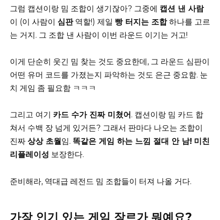
그럼 캡션이랑 밈 조합이 생기잖아? 그중에
캡션 낸 사람
이 (이 사람이
심판
역할!) 제일
빵 터지는 조합
하나를 고르
는 거지. 그 조합 낸 사람이 이번 라운드 이기는 거고!
이게 단순히 웃긴 밈 찾는 것도 중요한데, 그 라운드 심판이
어떤 유머 코드를 가졌는지 파악하는 것도 은근 중요함. 눈
치 게임 좀 필요함 ㅋㅋㅋ
그리고 여기
카드 수가 진짜 미쳤어
. 캡션이랑 밈 카드 합
쳐서 수백 장 넘게 있거든? 그래서 판마다 나오는 조합이
진짜
상상 초월
임.
똑같은 게임 하는 느낌 절대 안 남!
미친
리플레이성
보장한다.
준비해라, 역대급 레전드 밈 조합들이 터져 나올 거다.
가장 인기 있는 게임 장르가 뭐예요?