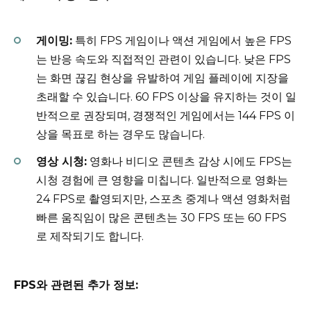
게이밍:
특히 FPS 게임이나 액션 게임에서 높은 FPS
는 반응 속도와 직접적인 관련이 있습니다. 낮은 FPS
는 화면 끊김 현상을 유발하여 게임 플레이에 지장을
초래할 수 있습니다. 60 FPS 이상을 유지하는 것이 일
반적으로 권장되며, 경쟁적인 게임에서는 144 FPS 이
상을 목표로 하는 경우도 많습니다.
영상 시청:
영화나 비디오 콘텐츠 감상 시에도 FPS는
시청 경험에 큰 영향을 미칩니다. 일반적으로 영화는
24 FPS로 촬영되지만, 스포츠 중계나 액션 영화처럼
빠른 움직임이 많은 콘텐츠는 30 FPS 또는 60 FPS
로 제작되기도 합니다.
FPS와 관련된 추가 정보: