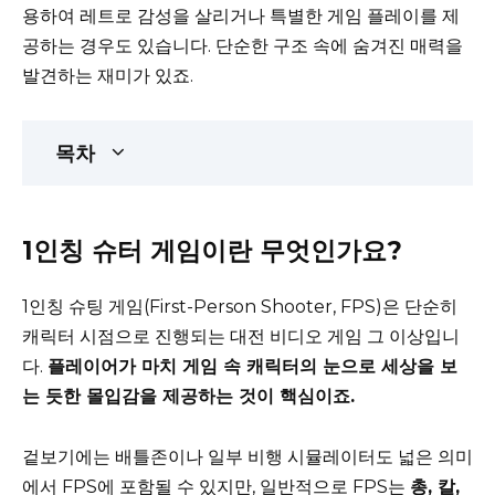
용하여 레트로 감성을 살리거나 특별한 게임 플레이를 제
공하는 경우도 있습니다. 단순한 구조 속에 숨겨진 매력을
발견하는 재미가 있죠.
목차
1인칭 슈터 게임이란 무엇인가요?
1인칭 슈팅 게임(First-Person Shooter, FPS)은 단순히
캐릭터 시점으로 진행되는 대전 비디오 게임 그 이상입니
다.
플레이어가 마치 게임 속 캐릭터의 눈으로 세상을 보
는 듯한 몰입감을 제공하는 것이 핵심이죠.
겉보기에는 배틀존이나 일부 비행 시뮬레이터도 넓은 의미
에서 FPS에 포함될 수 있지만, 일반적으로 FPS는
총, 칼,