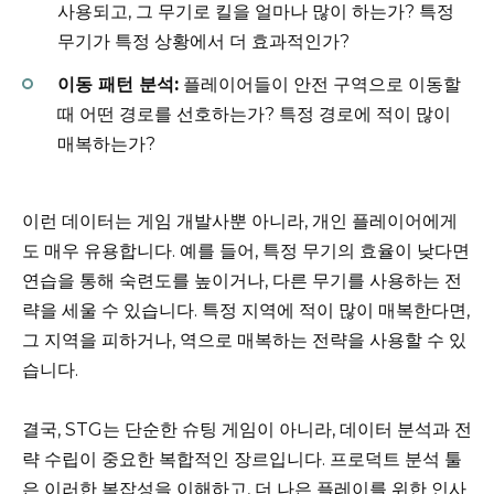
사용되고, 그 무기로 킬을 얼마나 많이 하는가? 특정
무기가 특정 상황에서 더 효과적인가?
이동 패턴 분석:
플레이어들이 안전 구역으로 이동할
때 어떤 경로를 선호하는가? 특정 경로에 적이 많이
매복하는가?
이런 데이터는 게임 개발사뿐 아니라, 개인 플레이어에게
도 매우 유용합니다. 예를 들어, 특정 무기의 효율이 낮다면
연습을 통해 숙련도를 높이거나, 다른 무기를 사용하는 전
략을 세울 수 있습니다. 특정 지역에 적이 많이 매복한다면,
그 지역을 피하거나, 역으로 매복하는 전략을 사용할 수 있
습니다.
결국, STG는 단순한 슈팅 게임이 아니라, 데이터 분석과 전
략 수립이 중요한 복합적인 장르입니다. 프로덕트 분석 툴
은 이러한 복잡성을 이해하고, 더 나은 플레이를 위한 인사