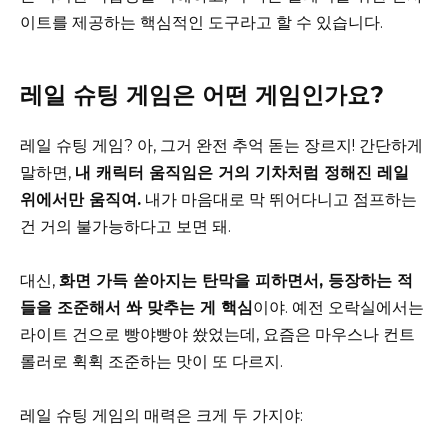
이트를 제공하는 핵심적인 도구라고 할 수 있습니다.
레일 슈팅 게임은 어떤 게임인가요?
레일 슈팅 게임? 아, 그거 완전 추억 돋는 장르지! 간단하게
말하면,
내 캐릭터 움직임은 거의 기차처럼 정해진 레일
위에서만 움직여.
내가 마음대로 막 뛰어다니고 점프하는
건 거의 불가능하다고 보면 돼.
대신,
화면 가득 쏟아지는 탄막을 피하면서, 등장하는 적
들을 조준해서 쏴 맞추는 게 핵심
이야. 예전 오락실에서는
라이트 건으로 빵야빵야 쐈었는데, 요즘은 마우스나 컨트
롤러로 휙휙 조준하는 맛이 또 다르지.
레일 슈팅 게임의 매력은 크게 두 가지야: