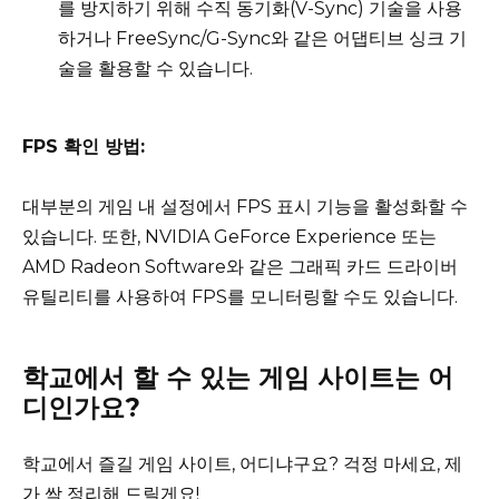
를 방지하기 위해 수직 동기화(V-Sync) 기술을 사용
하거나 FreeSync/G-Sync와 같은 어댑티브 싱크 기
술을 활용할 수 있습니다.
FPS 확인 방법:
대부분의 게임 내 설정에서 FPS 표시 기능을 활성화할 수
있습니다. 또한, NVIDIA GeForce Experience 또는
AMD Radeon Software와 같은 그래픽 카드 드라이버
유틸리티를 사용하여 FPS를 모니터링할 수도 있습니다.
학교에서 할 수 있는 게임 사이트는 어
디인가요?
학교에서 즐길 게임 사이트, 어디냐구요? 걱정 마세요, 제
가 싹 정리해 드릴게요!