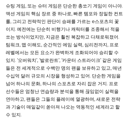
슈팅 게임, 또는 슈터 게임은 단순한 총쏘기 게임이 아니야.
액션 게임의 핵심 장르 중 하나로, 빠른 템포와 정밀한 컨트
롤, 그리고 전략적인 판단이 승패를 가르는 e스포츠의 꽃
이지. 예전에는 단순히 비행기나 캐릭터를 조종해서 적을
쏘는 방식이었지만, 지금은 훨씬 복잡하고 다채로워졌어.
팀워크, 맵 이해도, 순간적인 에임 실력, 심리전까지, 프로
레벨에서는 모든 요소가 완벽하게 조화되어야 승리할 수
있지. ‘오버워치’, ‘발로란트’, ‘카운터 스트라이크’ 같은 게임
들은 전 세계적으로 수백만 명의 팬을 보유하고 있고, 매년
수십억 달러 규모의 시장을 형성하고 있어. 단순한 게임을
넘어 하나의 문화, 하나의 스포츠로 자리 잡은 거지. 프로
선수들은 엄청난 연습량과 분석을 통해 끊임없이 실력을
연마하고, 팬들은 그들의 플레이에 열광하며, 새로운 전략
과 기술이 매일같이 쏟아져 나오는 역동적인 세계라고 할
수 있지.