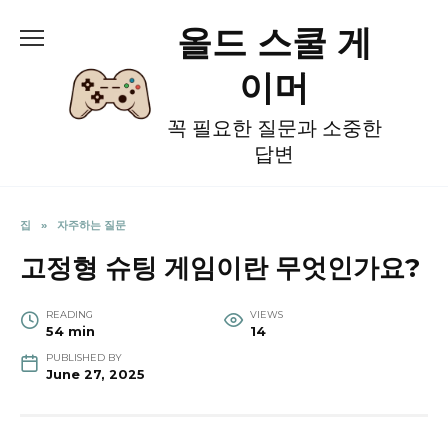
Skip
올드 스쿨 게
to
content
이머
꼭 필요한 질문과 소중한
답변
집
»
자주하는 질문
고정형 슈팅 게임이란 무엇인가요?
READING
VIEWS
54 min
14
PUBLISHED BY
June 27, 2025