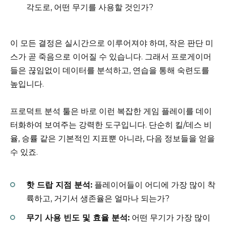
각도로, 어떤 무기를 사용할 것인가?
이 모든 결정은 실시간으로 이루어져야 하며, 작은 판단 미
스가 곧 죽음으로 이어질 수 있습니다. 그래서 프로게이머
들은 끊임없이 데이터를 분석하고, 연습을 통해 숙련도를
높입니다.
프로덕트 분석 툴은 바로 이런 복잡한 게임 플레이를 데이
터화하여 보여주는 강력한 도구입니다. 단순히 킬/데스 비
율, 승률 같은 기본적인 지표뿐 아니라, 다음 정보들을 얻을
수 있죠.
핫 드랍 지점 분석:
플레이어들이 어디에 가장 많이 착
륙하고, 거기서 생존율은 얼마나 되는가?
무기 사용 빈도 및 효율 분석:
어떤 무기가 가장 많이