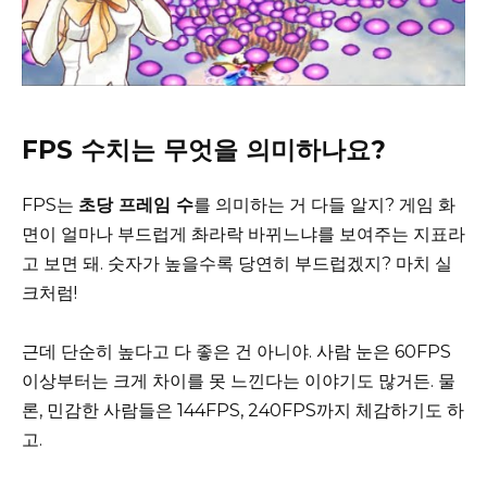
FPS 수치는 무엇을 의미하나요?
FPS는
초당 프레임 수
를 의미하는 거 다들 알지? 게임 화
면이 얼마나 부드럽게 촤라락 바뀌느냐를 보여주는 지표라
고 보면 돼. 숫자가 높을수록 당연히 부드럽겠지? 마치 실
크처럼!
근데 단순히 높다고 다 좋은 건 아니야. 사람 눈은 60FPS
이상부터는 크게 차이를 못 느낀다는 이야기도 많거든. 물
론, 민감한 사람들은 144FPS, 240FPS까지 체감하기도 하
고.