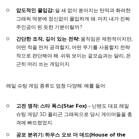
압도적인 몰입감:
쉴 새 없이 쏟아지는 탄막과 화려한
그래픽 덕분에 정신없이 몰입하게 돼. 마치 내가 진짜
주인공이 된 듯한 기분이랄까?
간단한 조작, 깊이 있는 전략:
움직임은 제한적이지만,
어떤 적을 먼저 공격할지, 어떤 무기를 사용할지 전략
적으로 판단해야 해. 쉬워 보이는 겉모습과는 달리, 은
근히 머리 쓰는 게임이지.
레일 슈팅 게임 종류도 엄청 다양해. 예를 들어:
고전 명작:
스타 폭스(Star Fox)
– 닌텐도 대표 레일
슈팅 게임! 3D 폴리곤 그래픽으로 당시 게이머들을 충
격에 빠뜨렸었지.
공포 분위기:
하우스 오브 더 데드(House of the