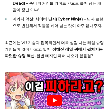
Dead)
– 좀비 떼거리를 라이트 건으로 쓸어 담는 쾌
감이 장난 아냐!
메카닉 액션:
사이버 닌자(Cyber Ninja)
– 닌자 로봇
으로 변신해서 적들을 베어 넘는 맛이 아주 끝내주지.
최근에는 VR 기술과 접목되면서 더욱 실감 나는 레일 슈팅
게임들이 많이 나오고 있어.
정해진 레일 위에서 펼쳐지는
짜릿한 슈팅 액션,
한번 빠지면 헤어 나오기 힘들걸?