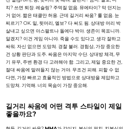
킥? 쓰면 퇴장. 레슬링? 주먹질 없음. 뮤에타이? 막 던지는
거 없어. 짧은 태클만 허용. 근데 길거리 싸움? 룰 없음. 눈
찌르기? OK. 밑, 뒷머리, 엘보? 다 써도 됨. 상대방 머리 박
살내고 싶으면 아스팔트나 돌에다 박아. 생존이 목표니까.
알겠지? 이건 게임 아니야. 죽을 수도 있다고. 생각 잘하고
싸워. 자신 없으면 도망쳐. 경찰 불러. 경험상, 가장 중요한
건 상황 판단과 도주. 싸움은 마지막 수단. 상대방 체격, 무
기 유무, 주변 환경 다 고려해야 함. 그리고, 제일 중요한 건,
절대 싸움에 말려들지 않는 거야. 무조건 피해. 피할 수 없
다면, 가장 빠르고 효율적인 방법으로 상대방을 제압하고
도망쳐. 기억해. 너의 목숨이 가장 중요해.
길거리 싸움에 어떤 격투 스타일이 제일
좋을까요?
형들, 길거리 싸움?
MMA
가 갑이지. 복싱의 펀치, 킥복싱의