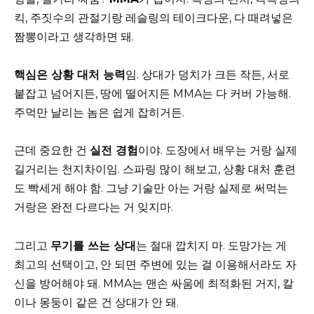
킥, 주짓수의 관절기랑 레슬링의 테이크다운, 다 때려넣은
짬뽕이라고 생각하면 돼.
핵심은 상황 대처 능력
임. 상대가 덩치가 크든 작든, 서로
붙잡고 넘어지든, 땅에 떨어지든 MMA는 다 커버 가능해.
주먹만 날리는 놈은 쉽게 잡히거든.
근데 중요한 건
실전 경험
이야. 도장에서 배우는 거랑 실제
길거리는 천지차이임. 스파링 많이 해보고, 상황 대처 훈련
도 빡세게 해야 함. 그냥 기술만 아는 거랑 실제로 써먹는
거랑은 완전 다르다는 거 잊지마.
그리고
무기를 쓰는 상대
는 절대 깝치지 마. 도망가는 게
최고의 선택이고, 안 되면 주변에 있는 걸 이용해서라도 자
신을 방어해야 돼. MMA는 맨손 싸움에 최적화된 거지, 칼
이나 몽둥이 같은 건 상대가 안 돼.