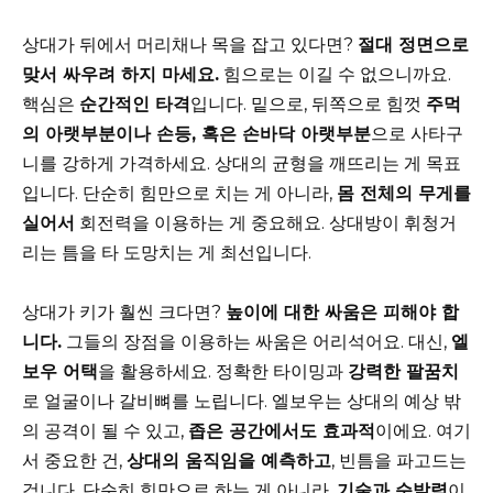
상대가 뒤에서 머리채나 목을 잡고 있다면?
절대 정면으로
맞서 싸우려 하지 마세요.
힘으로는 이길 수 없으니까요.
핵심은
순간적인 타격
입니다. 밑으로, 뒤쪽으로 힘껏
주먹
의 아랫부분이나 손등, 혹은 손바닥 아랫부분
으로 사타구
니를 강하게 가격하세요. 상대의 균형을 깨뜨리는 게 목표
입니다. 단순히 힘만으로 치는 게 아니라,
몸 전체의 무게를
실어서
회전력을 이용하는 게 중요해요. 상대방이 휘청거
리는 틈을 타 도망치는 게 최선입니다.
상대가 키가 훨씬 크다면?
높이에 대한 싸움은 피해야 합
니다.
그들의 장점을 이용하는 싸움은 어리석어요. 대신,
엘
보우 어택
을 활용하세요. 정확한 타이밍과
강력한 팔꿈치
로 얼굴이나 갈비뼈를 노립니다. 엘보우는 상대의 예상 밖
의 공격이 될 수 있고,
좁은 공간에서도 효과적
이에요. 여기
서 중요한 건,
상대의 움직임을 예측하고
, 빈틈을 파고드는
겁니다. 단순히 힘만으로 하는 게 아니라,
기술과 순발력
이