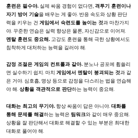
훈련은 필수야.
실제 싸움 경험이 없다면,
격투기 훈련이나
자기 방어 기술
을 배우는 게 좋아. 반응 속도와 상황 판단
력을 키우는 건
게임에서 숙련도를 높이는 것
과 마찬가지
야. 꾸준한 연습은 실력 향상은 물론, 자신감으로 이어져.
멘탈 훈련도 중요해.
고강도 훈련을 통해 극한 상황에서도
침착하게 대처하는 능력을 길러야 해.
감정 조절은 게임의 컨트롤과 같아.
분노나 공포에 휩쓸리
면 실수하기 쉽지. 마치
게임에서 멘탈이 붕괴되는 것
과 같
은 거야. 심호흡, 명상 등으로 감정을 다스리는 법을 연습해
야 해.
상황을 객관적으로 판단
하는 능력이 중요해.
대화는 최고의 무기야.
항상 싸움이 답은 아니야.
대화를
통해 문제를 해결
하는 능력은
팀워크
와 같이 매우 중요해.
상황을 잘 판단해서 대화로 해결할 수 있는 부분은 최대한
대화로 풀어야 해.