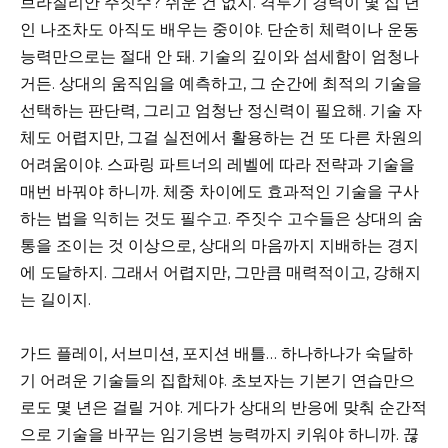
브라질리안 주짓수? 쉬운 건 없지. 격투기 경력이 몇 십 년
인 나조차도 아직도 배우는 중이야. 단순히 체력이나 운동
능력만으로는 절대 안 돼. 기술의 깊이와 섬세함이 엄청나
거든. 상대의 움직임을 예측하고, 그 순간에 최적의 기술을
선택하는 판단력, 그리고 엄청난 정신력이 필요해. 기술 자
체도 어렵지만, 그걸 실전에서 활용하는 건 또 다른 차원의
어려움이야. 스파링 파트너의 레벨에 따라 전략과 기술을
매번 바꿔야 하니까. 체중 차이에도 효과적인 기술을 구사
하는 법을 익히는 것도 필수고. 주짓수 고수들은 상대의 숨
통을 조이는 것 이상으로, 상대의 마음까지 지배하는 경지
에 도달하지. 그래서 어렵지만, 그만큼 매력적이고, 강해지
는 길이지.
가드 플레이, 서브미션, 포지션 배틀… 하나하나가 숙달하
기 어려운 기술들의 집합체야. 초보자는 기본기 연습만으
로도 몇 년은 걸릴 거야. 게다가 상대의 반응에 맞춰 순간적
으로 기술을 바꾸는 임기응변 능력까지 키워야 하니까. 끊