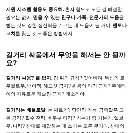
지원 시스템 활용도 중요해.
혼자 힘으로 모든 걸 해결할
필요는 없어.
믿을 수 있는 친구나 가족, 전문가의 도움
을
받는 것도 강한 정신력을 기르는 데 도움이 될 거야.
멘토나
코치
를 찾는 것도 좋은 방법이지.
길거리 싸움에서 무엇을 해서는 안 될까
요?
길거리 싸움? 룰 없지.
링 위의 규칙? 잊어버려. 복싱의 로
우블로우, 백어택, 헤드샷 금지? 씨름의 타격 금지? 무에타
이의 자유로운 레슬링 금지? 개소리야.
길거리는 배틀로얄.
눈 찌르기? 당연히 가능. 금쪽같은 고
환 공격? 필수 전략. 후두부 타격? 기본기 중 기본기. 엘보
우, 니킥? 상대를 제압하는 데 쓰이는 모든 무기다. 상대의