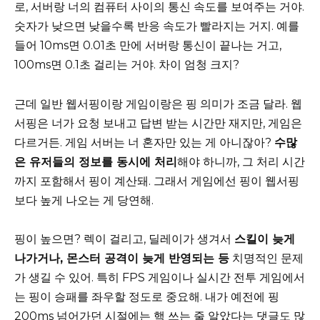
로, 서버랑 너의 컴퓨터 사이의 통신 속도를 보여주는 거야.
숫자가 낮으면 낮을수록 반응 속도가 빨라지는 거지. 예를
들어 10ms면 0.01초 만에 서버랑 통신이 끝나는 거고,
100ms면 0.1초 걸리는 거야. 차이 엄청 크지?
근데 일반 웹서핑이랑 게임이랑은 핑 의미가 조금 달라. 웹
서핑은 너가 요청 보내고 답변 받는 시간만 재지만, 게임은
다르거든. 게임 서버는 너 혼자만 있는 게 아니잖아?
수많
은 유저들의 정보를 동시에 처리
해야 하니까, 그 처리 시간
까지 포함해서 핑이 계산돼. 그래서 게임에선 핑이 웹서핑
보다 높게 나오는 게 당연해.
핑이 높으면? 렉이 걸리고, 딜레이가 생겨서
스킬이 늦게
나가거나, 몬스터 공격이 늦게 반영되는 등
치명적인 문제
가 생길 수 있어. 특히 FPS 게임이나 실시간 전투 게임에서
는 핑이 승패를 좌우할 정도로 중요해. 내가 예전에 핑
200ms 넘어가던 시절에는 핵 쓰는 줄 알았다는 댓글도 많