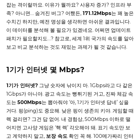
잡는 격이랄까요. 이유가 뭘까요? 사용자 증가? 인프라 부
족? 아니면… 숨겨진 버그? 어쨌든,
171.12Mbps
는 꽤 높은
수치긴 하지만, 예전 명성을 생각하면 아쉬운 결과입니다.
이 데이터를 분석해 볼 필요가 있겠네요. 어쩌면 업데이트
패치가 필요할지도…? 참고로, 세계 1위 국가의 속도를 알아
보고 비교 분석하는 것도 재밌는 과제가 될 것 같습니다.
1기가 인터넷 몇 Mbps?
1기가 인터넷?
그냥 숫자에 낚이지 마. 1Gbps라고 다 같은
1Gbps가 아니야. 광고 속도는 뻥튀기된 거고, 진짜 체감 속
도는
500Mbps
는 뽑아줘야 ‘아, 1기가 인터넷 답네’ 싶을
거다. 핑(ping)도 중요해. 낮은 핑이 생존의 키야. 게임할 때
렉 걸리면? 그건 답 없어. 내 경험상, 500Mbps 이하로 떨
어지면 고사양 게임은 ‘핵 렉’ 각오해야 돼. 표기 속도만 보
고 계약하지 말고,
보장 속도
확인 꼭 해. 100메가짜리 인터