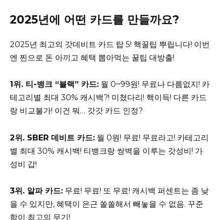
2025년에 어떤 카드를 만들까요?
2025년 최고의 갓데비트 카드 탑 5! 핵꿀팁 뿌립니다! 이번
엔 찐으로 돈 아끼고 혜택 뽑아먹는 꿀팁 대방출!
1위. 티-뱅크 “블랙” 카드:
월 0~99원! 무료나 다름없지! 카
테고리별 최대 30% 캐시백?! 미쳤다리! 핵이득! 다른 카드
랑 비교불가! 이건 뭐… 갓갓 카드 인정?
2위. SBER 데비트 카드:
월 0원! 무료! 무료라고! 카테고리
별 최대 30% 캐시백! 티뱅크랑 쌍벽을 이루는 갓성비! 가
성비 갑!
3위. 알파 카드:
무료! 무료! 또 무료! 캐시백 퍼센트는 좀 낮
을 수 있지만, 혜택이 은근 쏠쏠해서 빼놓을 수 없음. 꾸준
함이 최고의 무기!