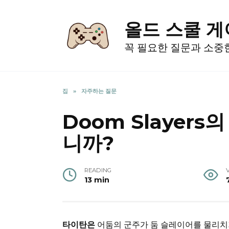
Skip
to
올드 스쿨 
content
꼭 필요한 질문과 소중
집
»
자주하는 질문
Doom Slayer
니까?
READING
13 min
타이탄은
어둠의 군주가 둠 슬레이어를 물리치