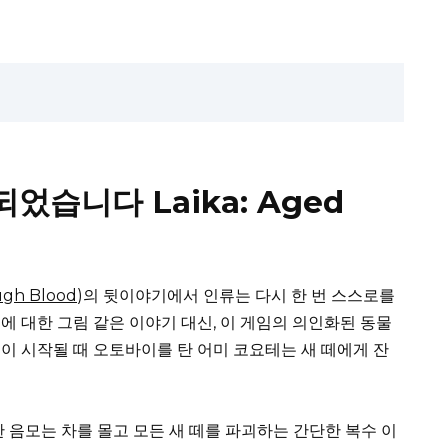
었습니다 Laika: Aged
ugh Blood
)의 뒷이야기에서
인류는 다시 한 번 스스로를
에 대한 그림 같은 이야기 대신, 이 게임의 의인화된 동물
이 시작될 때 오토바이를 탄 어미 코요테는 새 떼에게 잔
.
 음모는 차를 몰고 모든 새 떼를 파괴하는 간단한 복수 이