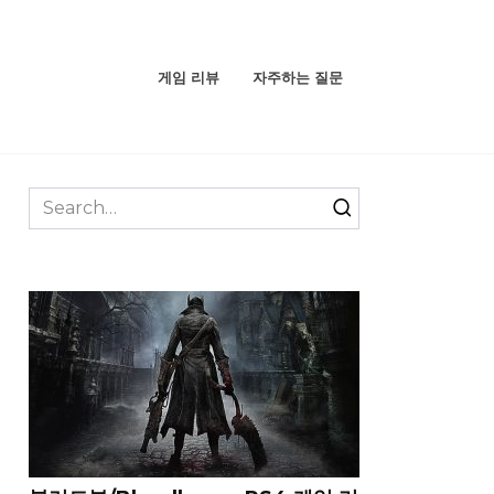
게임 리뷰
자주하는 질문
Search
for: