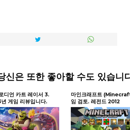
당신은 또한 좋아할 수도 있습니
로디언 카트 레이서 3.
마인크래프트 (Minecraft
3년 게임 리뷰입니다.
임 검토. 레전드 2012