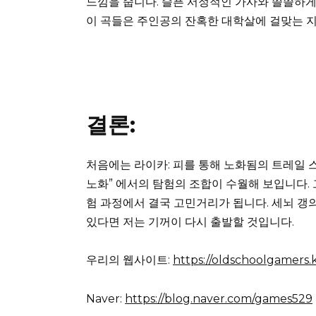
느낌을 줍니다.
슬픈 서정적인 가사와 쓸쓸하게
이 곡들은 주인공의 잔혹한 대학살에 걸맞는 
결론:
처음에는 라이카: 피를 통해 노화됨의 트레일 스
노화” 에서의 탐험의 조합이 수월해 보입니다.
험 과정에서 결국 고민거리가 됩니다. 세뇌 갱
있다면 저는 기꺼이 다시 출발할 것입니다.
우리의 웹사이트:
https://oldschoolgamers.
Naver:
https://blog.naver.com/games529