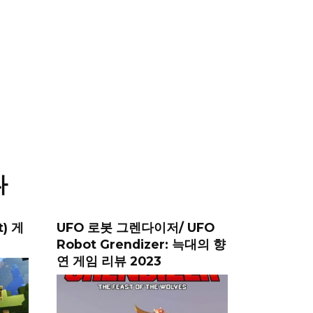
다
) 게
UFO 로봇 그렌다이저/ UFO
Robot Grendizer: 늑대의 향
연 게임 리뷰 2023