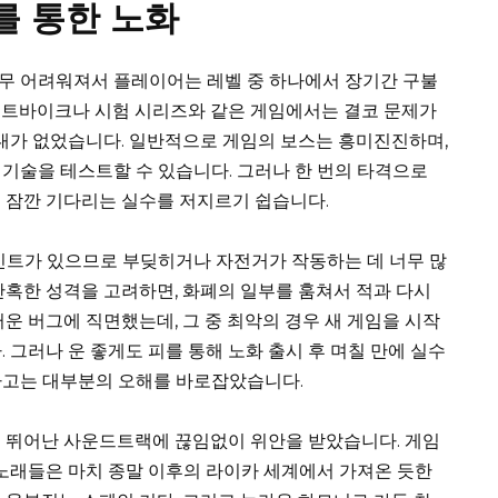
를 통한 노화
무 어려워져서 플레이어는 레벨 중 하나에서 장기간 구불
트바이크나 시험 시리즈와 같은 게임에서는 결코 문제가
군대가 없었습니다.
일반적으로 게임의 보스는 흥미진진하며,
 기술을 테스트할 수 있습니다.
그러나 한 번의 타격으로
 잠깐 기다리는 실수를 저지르기 쉽습니다.
인트가 있으므로 부딪히거나 자전거가 작동하는 데 너무 많
잔혹한 성격을 고려하면, 화폐의 일부를 훔쳐서 적과 다시
운 버그에 직면했는데, 그 중 최악의 경우 새 게임을 시작
.
그러나 운 좋게도 피를 통해 노화 출시 후 며칠 만에 실수
하고는 대부분의 오해를 바로잡았습니다.
의 뛰어난 사운드트랙에 끊임없이 위안을 받았습니다.
게임
 노래들은 마치 종말 이후의 라이카 세계에서 가져온 듯한