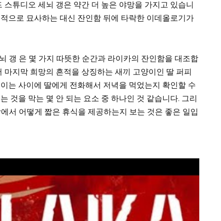
 스튜디오 세뇌 갱은 약간 더 높은 야망을 가지고 있습니
적으로 묘사하는 대신 잔인함 뒤에 타락한 이데올로기가
 세뇌 갱 은 몇 가지 따뜻한 순간과 라이카의 잔인함을 대조합
 마지막 희망의 흔적을 상징하는 새끼 고양이인 딸 퍼피
이는 사이에 딸에게 전화해서 저녁을 먹었는지 확인할 수
 것을 막는 몇 안 되는 요소 중 하나인 것 같습니다.
그리
에서 어떻게 짧은 휴식을 제공하는지 보는 것은 좋은 일입