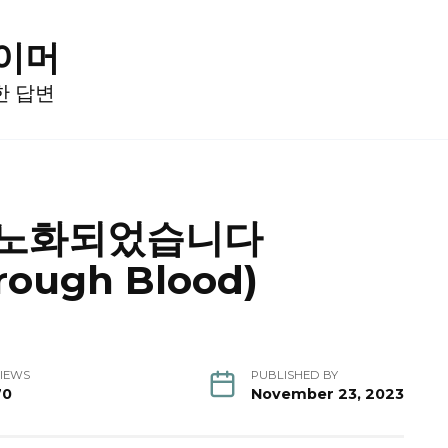
게이머
한 답변
해 노화되었습니다
rough Blood)
IEWS
PUBLISHED BY
70
November 23, 2023