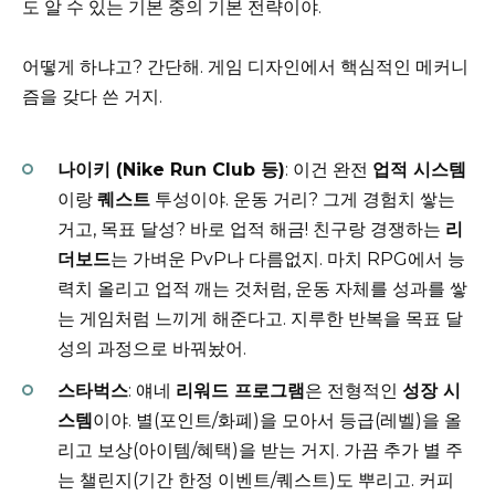
도 알 수 있는 기본 중의 기본 전략이야.
어떻게 하냐고? 간단해. 게임 디자인에서 핵심적인 메커니
즘을 갖다 쓴 거지.
나이키 (Nike Run Club 등)
: 이건 완전
업적 시스템
이랑
퀘스트
투성이야. 운동 거리? 그게 경험치 쌓는
거고, 목표 달성? 바로 업적 해금! 친구랑 경쟁하는
리
더보드
는 가벼운 PvP나 다름없지. 마치 RPG에서 능
력치 올리고 업적 깨는 것처럼, 운동 자체를 성과를 쌓
는 게임처럼 느끼게 해준다고. 지루한 반복을 목표 달
성의 과정으로 바꿔놨어.
스타벅스
: 얘네
리워드 프로그램
은 전형적인
성장 시
스템
이야. 별(포인트/화폐)을 모아서 등급(레벨)을 올
리고 보상(아이템/혜택)을 받는 거지. 가끔 추가 별 주
는 챌린지(기간 한정 이벤트/퀘스트)도 뿌리고. 커피