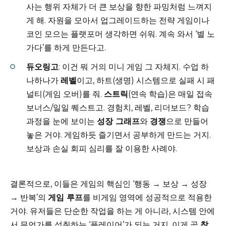
사는 행위 자체가 더 큰 보상을 향한 파밍처럼 느껴지
게 해. 자원을 모아서 업그레이드하는 전략 게임이나
코인 모으는 플랫포머 생각하면 쉬워. 계속 와서 ‘별 노
가다’를 하게 만든다고.
듀오링고
: 이건 뭐 거의 미니 게임 그 자체지. 수업 하
나하나가
레벨
이고, 하트(생명) 시스템으로 실패 시 패
널티(게임 오버)를 줘.
스트릭
(연속 학습)은 매일 접속
보너스/일일 퀘스트고. 경험치, 레벨, 리더보드? 학습
과정을 눈에 보이는
성장 그래프
와
경쟁
으로 만들어
놓은 거야. 게임하듯 즐기면서 공부하게 만드는 거지.
보상과 손실 회피 심리를 잘 이용한 사례야.
결론적으로, 이들은 게임의 핵심인 ‘행동 → 보상 → 성장
→ 반복’의
게임 루프
를 비게임 영역에 성공적으로 적용한
거야. 유저들은 단순한 작업을 하는 게 아니라, 시스템 안에
서 무언가를 성취하는 ‘플레이어’가 되는 거지. 이게 곧
참