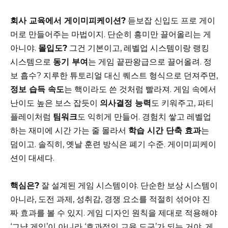
회사 교육에서 게이미피케이션?
듣보잡 신입도 프로 게이
머로 만들어주는 마법이지. 단순히 흥미만 끌어올리는 게
아니야.
몰입도?
그건 기본이고, 레벨업 시스템이랑 랭킹
시스템으로
동기 부여
는 게임 끝판왕급으로 끌어올려. 정
보 흡수? 지루한 튜토리얼 대신 퀘스트 형식으로 던져주면,
정보 습득 속도
는 핵이라도 쓴 것처럼 빨라져. 게임 속에서
난이도 높은 보스 잡듯이
의사결정 능력
도 키워주고, 파티
플레이처럼
팀워크
도 익히게 만들어. 경험치 쌓고 레벨업
하는 재미에 시간 가는 줄 몰라서
학습 시간 단축 효과
는
덤이고. 솔직히, 옛날 훈련 방식은 폐기 수준. 게이미피케이
션이 대세다.
핵심은?
잘 설계된 게임 시스템이야. 단순한 보상 시스템이
아니라, 도전 과제, 성취감, 경쟁 요소를 적절히 섞어야 진
짜 효과를 볼 수 있지. 게임 디자인 원칙을 제대로 적용해야
‘그냥 게임’이 아니라 ‘효과적인 교육 도구’가 되는 거야. 게