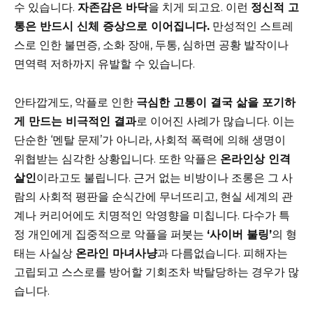
수 있습니다.
자존감은 바닥
을 치게 되고요. 이런
정신적 고
통은 반드시 신체 증상으로 이어집니다.
만성적인 스트레
스로 인한 불면증, 소화 장애, 두통, 심하면 공황 발작이나
면역력 저하까지 유발할 수 있습니다.
안타깝게도, 악플로 인한
극심한 고통이 결국 삶을 포기하
게 만드는 비극적인 결과
로 이어진 사례가 많습니다. 이는
단순한 ‘멘탈 문제’가 아니라, 사회적 폭력에 의해 생명이
위협받는 심각한 상황입니다. 또한 악플은
온라인상 인격
살인
이라고도 불립니다. 근거 없는 비방이나 조롱은 그 사
람의 사회적 평판을 순식간에 무너뜨리고, 현실 세계의 관
계나 커리어에도 치명적인 악영향을 미칩니다. 다수가 특
정 개인에게 집중적으로 악플을 퍼붓는
‘사이버 불링’
의 형
태는 사실상
온라인 마녀사냥
과 다름없습니다. 피해자는
고립되고 스스로를 방어할 기회조차 박탈당하는 경우가 많
습니다.