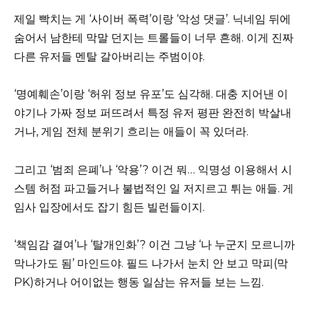
제일 빡치는 게 ‘사이버 폭력’이랑 ‘악성 댓글’. 닉네임 뒤에
숨어서 남한테 막말 던지는 트롤들이 너무 흔해. 이게 진짜
다른 유저들 멘탈 갈아버리는 주범이야.
‘명예훼손’이랑 ‘허위 정보 유포’도 심각해. 대충 지어낸 이
야기나 가짜 정보 퍼뜨려서 특정 유저 평판 완전히 박살내
거나, 게임 전체 분위기 흐리는 애들이 꼭 있더라.
그리고 ‘범죄 은폐’나 ‘악용’? 이건 뭐… 익명성 이용해서 시
스템 허점 파고들거나 불법적인 일 저지르고 튀는 애들. 게
임사 입장에서도 잡기 힘든 빌런들이지.
‘책임감 결여’나 ‘탈개인화’? 이건 그냥 ‘나 누군지 모르니까
막나가도 됨’ 마인드야. 필드 나가서 눈치 안 보고 막피(막
PK)하거나 어이없는 행동 일삼는 유저들 보는 느낌.