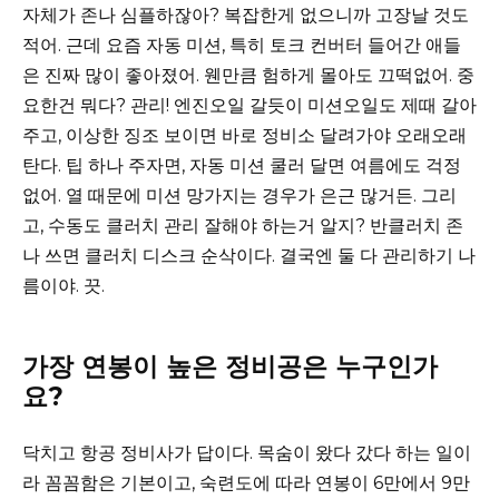
자체가 존나 심플하잖아? 복잡한게 없으니까 고장날 것도
적어. 근데 요즘 자동 미션, 특히 토크 컨버터 들어간 애들
은 진짜 많이 좋아졌어. 웬만큼 험하게 몰아도 끄떡없어. 중
요한건 뭐다? 관리! 엔진오일 갈듯이 미션오일도 제때 갈아
주고, 이상한 징조 보이면 바로 정비소 달려가야 오래오래
탄다. 팁 하나 주자면, 자동 미션 쿨러 달면 여름에도 걱정
없어. 열 때문에 미션 망가지는 경우가 은근 많거든. 그리
고, 수동도 클러치 관리 잘해야 하는거 알지? 반클러치 존
나 쓰면 클러치 디스크 순삭이다. 결국엔 둘 다 관리하기 나
름이야. 끗.
가장 연봉이 높은 정비공은 누구인가
요?
닥치고 항공 정비사가 답이다. 목숨이 왔다 갔다 하는 일이
라 꼼꼼함은 기본이고, 숙련도에 따라 연봉이 6만에서 9만