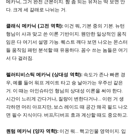
메카닉, 그거 완전 근본이지. 짬 좀 되는 유저는 딱 보면 안
다. 크게 세 갈래로 나뉘는 거.
클래식 메카닉 (고전 역학):
이건 뭐, 기본 중의 기본. 뉴턴
형님이 사과 맞고 쓴 이론 기반이지. 웬만한 일상적인 움직
임은 다 여기서 설명 가능. 퀘스트 깨다 보면 나오는 몬스터
들 움직임 패턴 분석할 때 유용하다. 꼼수 쓰는 놈들은 여기
서 다 걸러짐.
렐러티비스틱 메카닉 (상대성 역학):
속도가 존나 빠른 경
우, 예를 들어 워프 게이트 타고 슝 날아가는 우주선 같은
거. 이 때는 아인슈타인 형님의 상대성 이론을 써야 한다.
시간이 느리게 간다거나, 질량이 변한다거나… 이런 거 생
각하면 머리 아프지만, 보스 레이드 때 공간 왜곡 필드 나오
면 필수 지식이다. 버프/디버프 효과 계산할 때도 중요하고.
퀀텀 메카닉 (양자 역학):
이건 뭐… 핵고인물 영역이지. 입