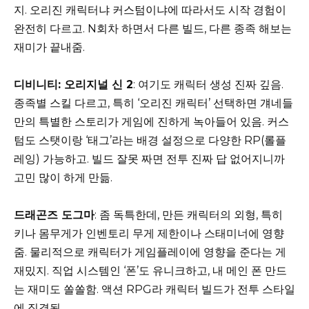
지. 오리진 캐릭터냐 커스텀이냐에 따라서도 시작 경험이
완전히 다르고. N회차 하면서 다른 빌드, 다른 종족 해보는
재미가 끝내줌.
디비니티: 오리지널 신 2
: 여기도 캐릭터 생성 진짜 깊음.
종족별 스킬 다르고, 특히 ‘오리진 캐릭터’ 선택하면 걔네들
만의 특별한 스토리가 게임에 진하게 녹아들어 있음. 커스
텀도 스탯이랑 ‘태그’라는 배경 설정으로 다양한 RP(롤플
레잉) 가능하고. 빌드 잘못 짜면 전투 진짜 답 없어지니까
고민 많이 하게 만듦.
드래곤즈 도그마
: 좀 독특한데, 만든 캐릭터의 외형, 특히
키나 몸무게가 인벤토리 무게 제한이나 스태미너에 영향
줌. 물리적으로 캐릭터가 게임플레이에 영향을 준다는 게
재밌지. 직업 시스템인 ‘폰’도 유니크하고, 내 메인 폰 만드
는 재미도 쏠쏠함. 액션 RPG라 캐릭터 빌드가 전투 스타일
에 직결됨.