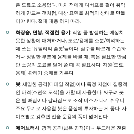
은 도료도 소용없다. 마치 적에게 디버프를 걸어 취약
하게 만드는 것처럼, 대상 표면을 최적의 상태로 만들
어야 한다. 절대 대충 하지 마라.
화장솜, 면봉, 적절한 용기
: 작업 중 발생하는 예상치
못한 상황에 대처하거나, 도료/용제를 소분/희석하는
데 쓰는 ‘유틸리티 슬롯’들이다. 실수를 빠르게 수습하
거나 정밀한 부분에 용제를 바를 때, 혹은 필요한 만큼
만 소량의 도료를 덜어 쓸 때 꼭 필요하다. 자원(도료,
용제) 관리가 승패를 가른다.
붓
: 세밀한 공격(디테일 작업)이나 특정 지점에 집중적
인 타격(소면적 도색)을 가할 때 사용한다. 싸구려 붓
은 털 빠짐이나 갈라짐으로 조작 미스가 나기 쉬우니,
주요 무기로 사용할 붓은 품질에 투자하는 게 좋다. 사
이즈별로 갖추면 전술 운용의 폭이 넓어진다.
에어브러시
: 광역 공격(넓은 면적)이나 부드러운 전환