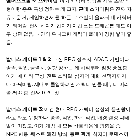
엘더스크롤 5: 스카이림
: 여기 캐릭터 생성은 사실 초반 외
형이랑 종족 특성 정하는 게 크지. 근데 스카이림은 진짜 자
유로운 게, 게임하면서 뭘 하든 그 스킬이 올라서 네 캐릭터
가 되어감. 전사 하다가 갑자기 마법 쓰는 드래곤본 돼도 아
무 상관 없음. 나만의 유니크한 캐릭터 플레이 경험 쌓기 좋
음.
발더스 게이트 1 & 2
: 고전 RPG 정수지. AD&D 기반이라
종족, 직업, 능력치, 성향 정하는 게 시작부터 엄청 중요함.
이게 네 파티 구성, 전투 스타일, 심지어 대화 선택지까지
다 바꿔버림. 제대로 몰입하려면 캐릭터 만들 때부터 머리
좀 써야 함. 진짜 RPG 맛.
발더스 게이트 3
: 이건 현대 RPG 캐릭터 생성의 끝판왕이
라고 봐도 무방하다. 종족, 직업, 하위 직업, 배경 설정 디테
일이 미쳤고, 이게 게임 내 모든 상호작용에 영향을 줌.
NPC 반응, 퀘스트 해결 방식, 동료 관계, 심지어 로맨스까