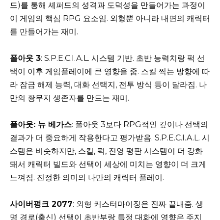
드)를 통해 셰퍼드의 성격과 도덕성을 만들어가는 과정이
이 게임의 핵심 RPG 요소임. 외형뿐 아니라 내면의 캐릭터
를 만들어가는 재미.
폴아웃 3
: S.P.E.C.I.A.L. 시스템 기반. 초반 능력치랑 퍽 선
택이 이후 게임플레이에 큰 영향을 줌. 스킬 찍는 방향에 따
라 잠금 해제 능력, 대화 선택지, 전투 방식 등이 달라짐. 나
만의 황무지 생존자를 만드는 재미.
폴아웃: 뉴 베가스
: 폴아웃 3보다 RPG적인 깊이나 선택의
결과가 더 중요하게 작용한다고 평가받음. S.P.E.C.I.A.L. 시
스템은 비슷하지만, 스킬, 퍽, 진영 평판 시스템이 더 강화
돼서 캐릭터 빌드와 선택이 세상에 미치는 영향이 더 크게
느껴짐. 진정한 의미의 나만의 캐릭터 플레이.
사이버펑크 2077
: 외형 커스터마이징은 진짜 끝내줌. 생
명 경로(출신) 선택이 초반부랑 특정 대화에 영향은 주지