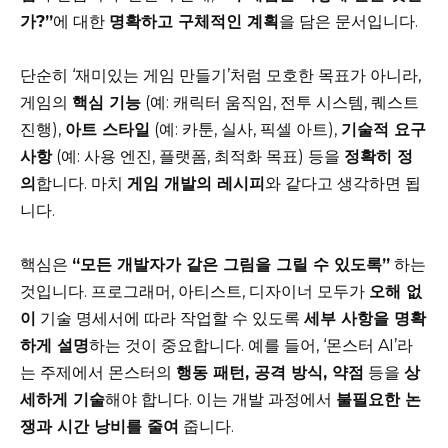
가?”
에 대한
명확하고 구체적인 계획
을 담은 문서입니다.
단순히 ‘재미있는 게임 만들기’처럼 모호한 목표가 아니라,
게임의
핵심 기능
(예: 캐릭터 움직임, 전투 시스템, 퀘스트
진행),
아트 스타일
(예: 카툰, 실사, 픽셀 아트),
기술적 요구
사항
(예: 사용 엔진, 플랫폼, 최적화 목표) 등을
정확히 정
의
합니다. 마치
게임 개발의 레시피
와 같다고 생각하면 됩
니다.
핵심은
“모든 개발자가 같은 그림을 그릴 수 있도록”
하는
것입니다. 프로그래머, 아티스트, 디자이너 모두가
오해 없
이
기술 명세서에 따라 작업할 수 있도록
세부 사항을 명확
하게 설명
하는 것이 중요합니다. 예를 들어, ‘몬스터 AI’라
는 주제에서 몬스터의
행동 패턴, 공격 방식, 약점
등을
상
세하게 기술
해야 합니다. 이는 개발 과정에서
불필요한 논
쟁과 시간 낭비를 줄여
줍니다.