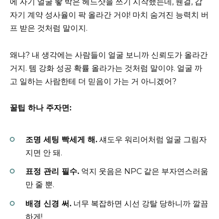
에 자기 얼굴 뙇 박은 헤드샷을 쓰기 시작했는데, 웬걸, 갑
자기 계약 성사율이 팍 올라간 거야! 마치 숨겨진 능력치 버
프 받은 것처럼 말이지.
왜냐? 내 생각에는 사람들이 얼굴 보니까 신뢰도가 올라간
거지. 템 강화 성공 확률 올라가는 것처럼 말이야. 얼굴 까
고 일하는 사람한테 더 믿음이 가는 거 아니겠어?
꿀팁 하나 주자면:
조명 세팅 빡세게 해.
섀도우 워리어처럼 얼굴 그림자
지면 안 돼.
표정 관리 필수.
억지 웃음은 NPC 같은 부자연스러움
만 줄 뿐.
배경 신경 써.
너무 복잡하면 시선 강탈 당하니까 깔끔
하게!