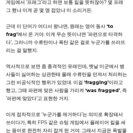
게임에서 ‘프래그’라고 하면 보통 킬을 뜻하잖아? 몇 프래
그 했냐 이게 곧 몇 명 잡았냐 이 소리거든.
근데 이 단어가 어디서 왔냐면, 원래는 영어 동사
‘to
frag’
에서 온 거야. 이게 무슨 뜻이냐면 ‘파편으로 타격하
다’, 그러니까 수류탄이나 폭탄 같은 걸로 누군가를 쓰러뜨
리는 걸 말했지.
역사적으로 보면 좀 충격적인 유래인데, 옛날 미군에서 병
사들이 싫어하는 상관한테 몰래 수류탄을 던져서 처리하는
그런 비공식적인 행위가 있었대. 이걸
‘fragging’
이라고
했고, 그때 파편에 맞은 사람을 가리켜
‘was fragged’
, 즉
‘파편에 맞았다’고 표현한 거지.
이게 점차적으로 ‘누군가를 제거하다’는 의미로 확장돼서
쓰이다가, 특히 FPS 같은 슈팅 게임에서 플레이어 킬을 세
는 용어로 완전히 자리 잡게 된 거야. 그래서 지금은 폭발물