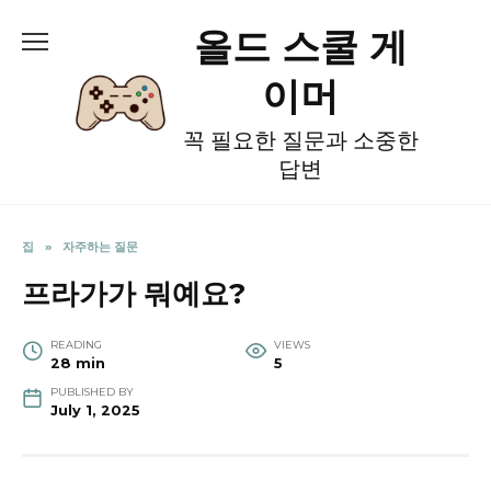
Skip
올드 스쿨 게
to
content
이머
꼭 필요한 질문과 소중한
답변
집
»
자주하는 질문
프라가가 뭐예요?
READING
VIEWS
28 min
5
PUBLISHED BY
July 1, 2025