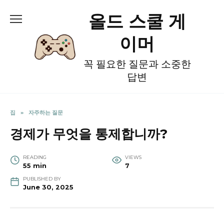
Skip
올드 스쿨 게
to
content
이머
꼭 필요한 질문과 소중한
답변
집
»
자주하는 질문
경제가 무엇을 통제합니까?
READING
VIEWS
55 min
7
PUBLISHED BY
June 30, 2025