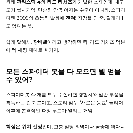
원래
판타스틱 4의 리드 리처즈
가 개발한 소재인데, 내구
도가 씹사기임. 단순히 안 찢어지는 수준이 아니라, 스파이
더맨 2099의 초능력 발휘에
전혀!
지장을 안 줌. 딜레이 1
도 없다는 뜻.
쉽게 말해서,
장비빨
이라고 생각하면 됨. 리드 리처즈 덕분
에 템 세팅 제대로 한거지.
모든 스파이더 봇을 다 모으면 뭘 얻을
수 있어?
스파이더봇 42개를 모두 수집하면 경험치와 일반 부품을
획득하는 건 기본이고, 스토리 임무 “새로운 동료” 클리어
이후에 본격적인 파밍 루트가 열리는 거임.
핵심은 위치 선정
인데, 고층 빌딩 외벽이나 공중에 떠다니