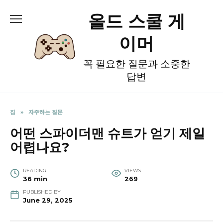
Skip
올드 스쿨 게
to
content
이머
꼭 필요한 질문과 소중한
답변
집
»
자주하는 질문
어떤 스파이더맨 슈트가 얻기 제일
어렵나요?
READING
VIEWS
36 min
269
PUBLISHED BY
June 29, 2025