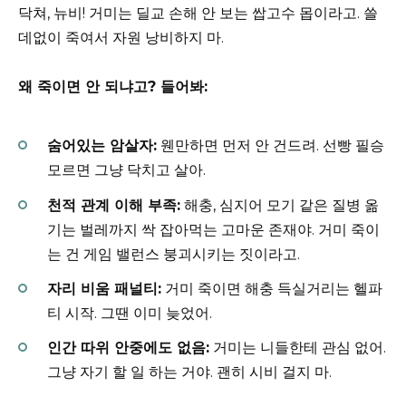
닥쳐, 뉴비! 거미는 딜교 손해 안 보는 쌉고수 몹이라고. 쓸
데없이 죽여서 자원 낭비하지 마.
왜 죽이면 안 되냐고? 들어봐:
숨어있는 암살자:
웬만하면 먼저 안 건드려. 선빵 필승
모르면 그냥 닥치고 살아.
천적 관계 이해 부족:
해충, 심지어 모기 같은 질병 옮
기는 벌레까지 싹 잡아먹는 고마운 존재야. 거미 죽이
는 건 게임 밸런스 붕괴시키는 짓이라고.
자리 비움 패널티:
거미 죽이면 해충 득실거리는 헬파
티 시작. 그땐 이미 늦었어.
인간 따위 안중에도 없음:
거미는 니들한테 관심 없어.
그냥 자기 할 일 하는 거야. 괜히 시비 걸지 마.