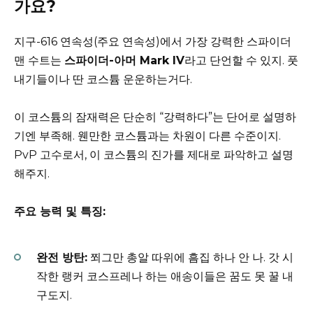
가요?
지구-616 연속성(주요 연속성)에서 가장 강력한 스파이더
맨 수트는
스파이더-아머 Mark IV
라고 단언할 수 있지. 풋
내기들이나 딴 코스튬 운운하는거다.
이 코스튬의 잠재력은 단순히 “강력하다”는 단어로 설명하
기엔 부족해. 웬만한 코스튬과는 차원이 다른 수준이지.
PvP 고수로서, 이 코스튬의 진가를 제대로 파악하고 설명
해주지.
주요 능력 및 특징:
완전 방탄:
쬐그만 총알 따위에 흠집 하나 안 나. 갓 시
작한 랭커 코스프레나 하는 애송이들은 꿈도 못 꿀 내
구도지.