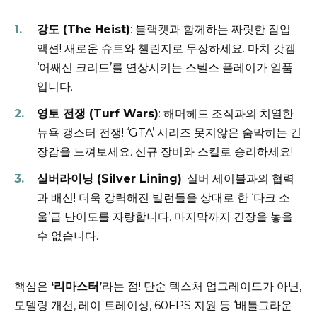
강도 (The Heist)
: 블랙캣과 함께하는 짜릿한 잠입
액션! 새로운 슈트와 챌린지로 무장하세요. 마치 갓겜
‘어쌔신 크리드’를 연상시키는 스텔스 플레이가 일품
입니다.
영토 전쟁 (Turf Wars)
: 해머헤드 조직과의 치열한
뉴욕 갱스터 전쟁! ‘GTA’ 시리즈 못지않은 숨막히는 긴
장감을 느껴보세요. 신규 장비와 스킬로 승리하세요!
실버라이닝 (Silver Lining)
: 실버 세이블과의 협력
과 배신! 더욱 강력해진 빌런들을 상대로 한 ‘다크 소
울’급 난이도를 자랑합니다. 마지막까지 긴장을 놓을
수 없습니다.
핵심은
‘리마스터’
라는 점! 단순 텍스처 업그레이드가 아닌,
모델링 개선, 레이 트레이싱, 60FPS 지원 등 ‘배틀그라운