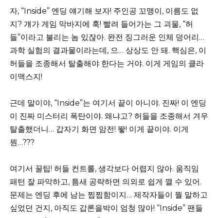
자, “Inside” 엔딩 얘기해 보자! 주인공 꼬맹이, 이름도 없
지? 걔가 게임 막바지에 훅! 빨려 들어가는 그 괴물, “허
들”이라고 불리는 놈 있잖아. 완전 징그러운 인체 덩어리…
과학 실험의 결과물이라는데, 으… 상상도 안 돼. 핵심은, 이
허들을 조종해서 탈출해야 한다는 거야. 이게 게임의 클라
이맥스지!
근데 말이야, “Inside”는 여기서 끝이 아니야. 진짜! 이 엔딩
이 진짜 미스터리 폭탄이야. 왜냐고? 허들을 조종해서 겨우
탈출했더니… 갑자기 화면 암전! 뙇! 이게 끝이야. 이게
뭔…???
여기서 꿀팁! 허들 컨트롤, 생각보다 어렵지 않아. 움직임
패턴 잘 파악하고, 틈새 공략하면 의외로 쉽게 깰 수 있어.
문제는 엔딩 후에 남는 찝찝함이지… 제작자들이 뭘 말하고
싶었던 건지, 아직도 갑론을박이 엄청 많아! “Inside” 팬들