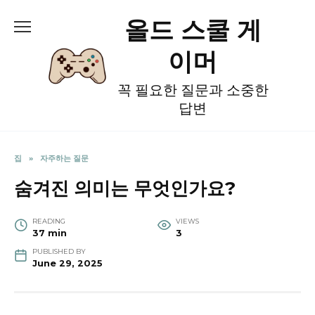
Skip
올드 스쿨 게
to
content
이머
꼭 필요한 질문과 소중한
답변
집
»
자주하는 질문
숨겨진 의미는 무엇인가요?
READING
VIEWS
37 min
3
PUBLISHED BY
June 29, 2025