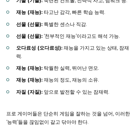
기술 (기술):
숙련된 컨트롤, 전략적 사고, 팀워크 등.
재능 (재능):
타고난 감각, 빠른 학습 능력.
선물 (선물):
특별한 센스나 직감.
선물 (선물):
‘천부적인 재능’이라고도 해석 가능.
오다료성 (오다료성):
재능을 가지고 있는 상태, 잠재
력.
재능 (재능):
탁월한 실력, 뛰어난 면모.
재능 (재능):
재능의 정도, 재능의 소유.
자질 (자질):
앞으로 발전할 수 있는 잠재력.
프로 게이머들은 단순히 게임을 잘하는 것을 넘어, 이러한
‘능력’들을 끊임없이 갈고 닦아야 한다.