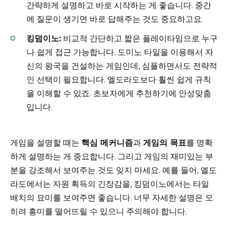
간략하게 설명하고 바로 시작하는 게 좋습니다. 중간
에 질문이 생기면 바로 답해주는 것도 중요하고요.
킹덤이노:
비교적 간단하고 짧은 플레이타임으로 누구
나 쉽게 접근 가능합니다. 도미노 타일을 이용해서 자
신의 왕국을 건설하는 게임인데, 심플하면서도 전략적
인 선택이 필요합니다. 엘도라도보다 훨씬 쉽게 규칙
을 이해할 수 있죠. 초보자에게 추천하기에 안성맞춤
입니다.
게임을 설명할 때는
핵심 메커니즘
과
게임의 목표
를 명확
하게 설명하는 게 중요합니다. 그리고 게임의 재미있는 부
분을 강조해서 보여주는 것도 잊지 마세요. 예를 들어, 엘도
라도에서는 자원 획득의 긴장감을, 킹덤이노에서는 타일
배치의 묘미를 보여주면 좋습니다. 너무 자세한 설명은 오
히려 흥미를 떨어뜨릴 수 있으니 주의해야 합니다.