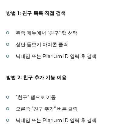
방법 1: 친구 목록 직접 검색
왼쪽 메뉴에서 “친구” 탭 선택
상단 돋보기 아이콘 클릭
닉네임 또는 Plarium ID 입력 후 검색
방법 2: 친구 추가 기능 이용
“친구” 탭으로 이동
오른쪽 “친구 추가” 버튼 클릭
닉네임 또는 Plarium ID 입력 후 검색