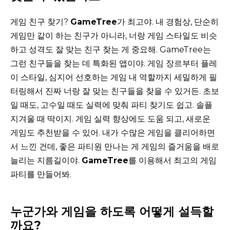
게임 친구 찾기?
GameTree
가 최고야. 내 경험상, 단순히
게임만 같이 하는 친구가 아니라, 너랑 게임 스타일도 비슷
하고 성격도 잘 맞는 친구 찾는 게 중요해. GameTree는
그런 친구들을 찾는 데 특화된 앱이야. 게임 장르부터 플레
이 스타일, 심지어 선호하는 게임 내 역할까지 세밀하게 필
터링해서 진짜 너랑 잘 맞는 친구들을 찾을 수 있거든. 초보
일 때도, 고수일 때도 실력에 맞춰 파티 찾기도 쉽고. 솔플
지겨울 때 딱이지. 게임 실력 향상에도 도움 되고, 새로운
게임도 추천받을 수 있어. 내가 수많은 게임을 클리어하면
서 느낀 건데, 좋은 파티원 만나는 게 게임의 즐거움을 배로
늘리는 지름길이야.
GameTree
를 이용해서 최고의 게임
파티를 만들어봐.
누군가와 게임을 하도록 어떻게 설득할
까요?