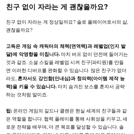
친구 없이 자라는 게 괜찮을까요?
친구 없이 자라는 게 정상일까요? 솔로 플레이어로서의 삶,
괜찮을까요?
고독은 게임 속 캐릭터의 체력(면역력)과 레벨업(인지 발
달)에 악영향을 미칩니다.
마치 버프 없이 던전에 들어가는
것과 같죠. 소셜 스킬을 레벨업 시켜 친구(파티원)를 만들
면 이러한 디버프를 완화할 수 있습니다. 많은 친구가 없더
라도,
혼자서도 강인함(인내심)과 창의력(아이템 제작 능
력)을 키울 수 있습니다.
마치 숨겨진 보스를 혼자서 공략
하는 것처럼 말이죠.
팁:
온라인 게임의 길드나 클랜은 현실 세계의 친구들과 같
은 역할을 합니다. 협력 플레이를 통해 사회성을 키우고, 새
로운 전략을 배우며, 더 큰 목표를 달성할 수 있습니다. 솔