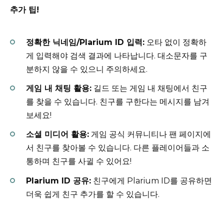
추가 팁!
정확한 닉네임/Plarium ID 입력:
오타 없이 정확하
게 입력해야 검색 결과에 나타납니다. 대소문자를 구
분하지 않을 수 있으니 주의하세요.
게임 내 채팅 활용:
길드 또는 게임 내 채팅에서 친구
를 찾을 수 있습니다. 친구를 구한다는 메시지를 남겨
보세요!
소셜 미디어 활용:
게임 공식 커뮤니티나 팬 페이지에
서 친구를 찾아볼 수 있습니다. 다른 플레이어들과 소
통하며 친구를 사귈 수 있어요!
Plarium ID 공유:
친구에게 Plarium ID를 공유하면
더욱 쉽게 친구 추가를 할 수 있습니다.