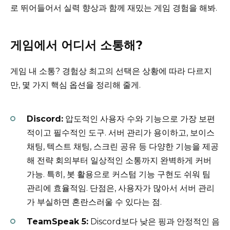
로 뛰어들어서 실력 향상과 함께 재밌는 게임 경험을 해봐.
게임에서 어디서 소통해?
게임 내 소통? 경험상 최고의 선택은 상황에 따라 다르지
만, 몇 가지 핵심 옵션을 정리해 줄게.
Discord:
압도적인 사용자 수와 기능으로 가장 보편
적이고 필수적인 도구. 서버 관리가 용이하고, 보이스
채팅, 텍스트 채팅, 스크린 공유 등 다양한 기능을 제공
해 전략 회의부터 일상적인 소통까지 완벽하게 커버
가능. 특히, 봇 활용으로 커스텀 기능 구현도 쉬워 팀
관리에 효율적임. 단점은, 사용자가 많아서 서버 관리
가 부실하면 혼란스러울 수 있다는 점.
TeamSpeak 5:
Discord보다 낮은 핑과 안정적인 음