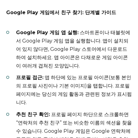
Google Play 게임에서 친구 찾기: 단계별 가이드
Google Play 게임 앱 실행:
스마트폰이나 태블릿에
서 Google Play 게임 앱을 실행합니다. 앱이 설치되
어 있지 않다면, Google Play 스토어에서 다운로드
하여 설치하세요. 앱 아이콘은 다채로운 게임 아이콘
이 여러개 겹쳐진 모양입니다.
프로필 접근:
앱 하단에 있는 프로필 아이콘(보통 본인
의 프로필 사진이나 기본 이미지)을 탭합니다. 프로필
페이지에는 당신의 게임 활동과 관련된 정보가 표시됩
니다.
추천 친구 확인:
프로필 페이지 하단으로 스크롤하면
“연락처의 추천 친구” 또는 비슷한 이름의 섹션을 찾을
수 있습니다. Google Play 게임은 Google 연락처에