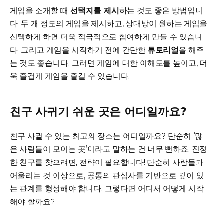
게임을 소개할 때
선택지를 제시
하는 것도 좋은 방법입니
다. 두 개 정도의 게임을 제시하고, 상대방이 원하는 게임을
선택하게 하면 더욱 적극적으로 참여하게 만들 수 있습니
다. 그리고 게임을 시작하기 전에 간단한
튜토리얼
을 해주
는 것도 좋습니다. 그러면 게임에 대한 이해도를 높이고, 더
욱 즐겁게 게임을 즐길 수 있습니다.
친구 사귀기 쉬운 곳은 어디일까요?
친구 사귈 수 있는 최고의 장소는 어디일까요? 단순히 ‘많
은 사람들이 모이는 곳’이라고 말하는 건 너무 뻔하죠. 진정
한 친구를 찾으려면, 전략이 필요합니다! 단순히 사람들과
어울리는 것 이상으로, 공통의 관심사를 기반으로 깊이 있
는 관계를 형성해야 합니다. 그렇다면 어디서 어떻게 시작
해야 할까요?