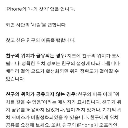
iPhone의 ‘나의 찾기’ 앱을 엽니다.
화면 하단의 ‘사람’을 탭합니다.
찾고 싶은 친구의 이름을 탭합니다.
친구의 위치가 공유되는 경우:
지도에 친구의 위치가 표시
됩니다. 정확한 위치 정보는 친구의 설정에 따라 다릅니다.
배터리 절약 모드가 활성화되면 위치 정확도가 떨어질 수
있습니다.
친구의 위치가 공유되지 않는 경우:
친구의 이름 아래 “위
치를 찾을 수 없음”이라는 메시지가 표시됩니다. 친구가 위
치 공유를 허용하지 않았거나, 앱이 꺼져 있거나, 기기의 위
치 서비스가 비활성화되었을 수 있습니다. 친구에게 위치
공유를 요청해 보세요. 또한, 친구의 iPhone이 오프라인