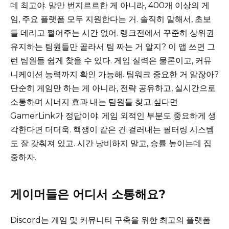
데 최고야. 말만 번지르르한 게 아니라, 400개 이상의 게
임, 주요 플랫폼 모두 지원한다는 거. 솔직히 말해서, 초보
들 데리고 쩔어주는 시간 없어. 랭크전에서 꾸준히 상위권
유지하는 팀원들만 골라서 팀 짜는 거 알지? 이 앱 쓰면 그
런 팀원들 쉽게 찾을 수 있다. 게임 실력은 물론이고, 커뮤
니케이션 능력까지 확인 가능해. 팀워크 중요한 거 알잖아?
단순히 게임만 하는 게 아니라, 전략 공유하고, 실시간으로
소통하며 시너지 효과 내는 팀원들 찾고 싶다면
GamerLink가 정답이야. 게임 외적인 부분도 중요하게 생
각한다면 더더욱. 핵쟁이 같은 건 걸러내는 필터링 시스템
도 잘 갖춰져 있고. 시간 낭비하지 말고, 승률 높이는데 집
중하자.
게이머들은 어디서 소통해요?
Discord는 게임 및 커뮤니티 구축을 위한 최고의 플랫폼