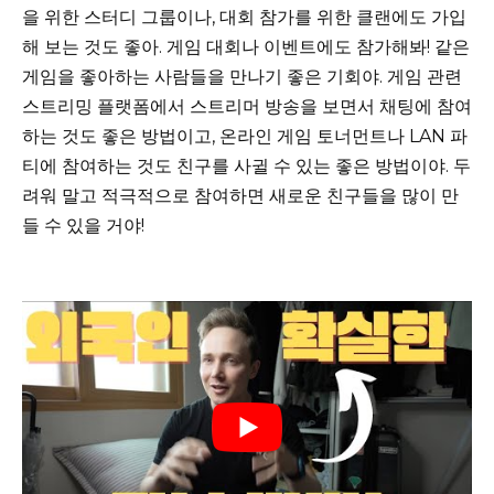
을 위한 스터디 그룹이나, 대회 참가를 위한 클랜에도 가입
해 보는 것도 좋아. 게임 대회나 이벤트에도 참가해봐! 같은
게임을 좋아하는 사람들을 만나기 좋은 기회야. 게임 관련
스트리밍 플랫폼에서 스트리머 방송을 보면서 채팅에 참여
하는 것도 좋은 방법이고, 온라인 게임 토너먼트나 LAN 파
티에 참여하는 것도 친구를 사귈 수 있는 좋은 방법이야. 두
려워 말고 적극적으로 참여하면 새로운 친구들을 많이 만
들 수 있을 거야!