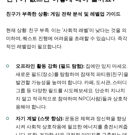
친구가 부족한 상황: 게임 전략 분석 및 레벨업 가이드
현재 상황: 친구 부족. 이는 ‘사회적 레벨’이 낮다는 것을 의
미하며, 퀘스트 진행에 어려움을 초래할 수 있습니다. 즉각
적인 레벨업이 필요합니다.
오프라인 활동 강화 (필드 탐험):
집에만 있지 마세요.
새로운 필드(장소)를 탐험하여 잠재적 파티원(친구)을
발견할 가능성을 높여야 합니다. 카페, 도서관, 스터디
그룹 등 다양한 필드를 시도해보세요. 단순히 지나치
지 말고 적극적으로 참여하며 NPC(사람)들과 상호작
용해야 합니다.
자기 계발 (스탯 향상):
운동은 체력과 정신력을 향상
시켜 사회적 상호작용에 필요한 에너지를 충전시켜줍
니다. 또한, 건강한 삶은 긍정적 이미지를 구축하는 데