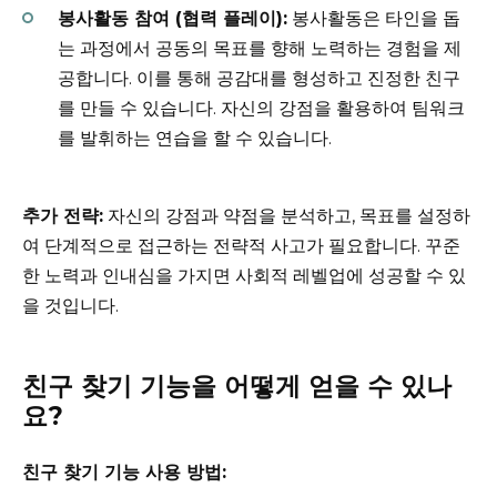
봉사활동 참여 (협력 플레이):
봉사활동은 타인을 돕
는 과정에서 공동의 목표를 향해 노력하는 경험을 제
공합니다. 이를 통해 공감대를 형성하고 진정한 친구
를 만들 수 있습니다. 자신의 강점을 활용하여 팀워크
를 발휘하는 연습을 할 수 있습니다.
추가 전략:
자신의 강점과 약점을 분석하고, 목표를 설정하
여 단계적으로 접근하는 전략적 사고가 필요합니다. 꾸준
한 노력과 인내심을 가지면 사회적 레벨업에 성공할 수 있
을 것입니다.
친구 찾기 기능을 어떻게 얻을 수 있나
요?
친구 찾기 기능 사용 방법: