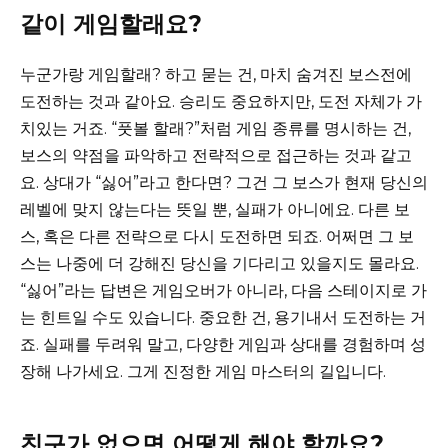
같이 게임할래요?
누군가랑 게임할래? 하고 묻는 건, 마치 숨겨진 보스전에
도전하는 것과 같아요. 승리도 중요하지만, 도전 자체가 가
치있는 거죠. “풋볼 할래?”처럼 게임 종류를 명시하는 건,
보스의 약점을 파악하고 전략적으로 접근하는 것과 같고
요. 상대가 “싫어”라고 한다면? 그건 그 보스가 현재 당신의
레벨에 맞지 않는다는 뜻일 뿐, 실패가 아니에요. 다른 보
스, 혹은 다른 전략으로 다시 도전하면 되죠. 어쩌면 그 보
스는 나중에 더 강해진 당신을 기다리고 있을지도 몰라요.
“싫어”라는 답변은 게임오버가 아니라, 다음 스테이지로 가
는 힌트일 수도 있습니다. 중요한 건, 용기내서 도전하는 거
죠. 실패를 두려워 말고, 다양한 게임과 상대를 경험하며 성
장해 나가세요. 그게 진정한 게임 마스터의 길입니다.
친구가 없으면 어떻게 해야 할까요?