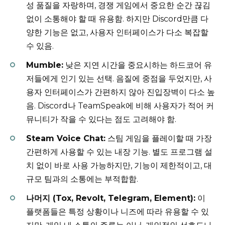
성 품질을 자랑하며, 경쟁 게임에서 중요한 순간 끊김
없이 소통해야 할 때 유용함. 하지만 Discord만큼 다
양한 기능은 없고, 사용자 인터페이스가 다소 복잡할
수 있음.
Mumble:
낮은 지연 시간을 중요시하는 하드코어 유
저들에게 인기 있는 선택. 음질에 중점을 두었지만, 사
용자 인터페이스가 간편하지 않아 진입장벽이 다소 높
음. Discord나 TeamSpeak에 비해 사용자가 적어 커
뮤니티가 작을 수 있다는 점도 고려해야 함.
Steam Voice Chat:
스팀 게임을 플레이할 때 가장
간편하게 사용할 수 있는 내장 기능. 별도 프로그램 설
치 없이 바로 사용 가능하지만, 기능이 제한적이고, 대
규모 팀과의 소통에는 부적합함.
나머지 (Tox, Revolt, Telegram, Element):
이
플랫폼들은 특정 상황이나 니즈에 따라 유용할 수 있