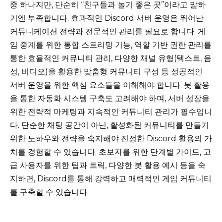
중 하나지만, 단순히 “친구들과 놀기 좋은 곳”이라고 말하
기엔 부족합니다. 효과적인 Discord 서버 운영은 뛰어난
커뮤니케이션 전략과 전문적인 관리를 필요로 합니다. 게
임 중계를 위한 통합 스트리밍 기능, 역할 기반 권한 관리를
통한 효율적인 커뮤니티 관리, 다양한 채널 유형(텍스트, 음
성, 비디오)을 활용한 맞춤형 커뮤니티 구성 등 성공적인
서버 운영을 위한 핵심 요소들을 이해해야 합니다. 봇 활용
을 통한 자동화 시스템 구축도 고려해야 하며, 서버 성장을
위한 전략적 마케팅과 지속적인 커뮤니티 관리가 필수입니
다. 단순한 채팅 공간이 아닌, 활성화된 커뮤니티를 만들기
위한 노하우와 전략을 숙지해야 진정한 Discord 활용의 가
치를 경험할 수 있습니다. 초보자를 위한 단계별 가이드, 고
급 사용자를 위한 팁과 트릭, 다양한 봇 활용 예시 등을 숙
지하면, Discord를 통해 강력하고 매력적인 게임 커뮤니티
를 구축할 수 있습니다.