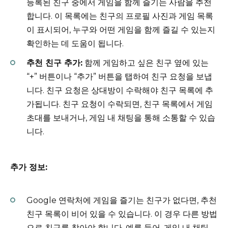
등록된 친구 중에서 게임을 함께 즐기는 사람을 추천
합니다. 이 목록에는 친구의 프로필 사진과 게임 목록
이 표시되어, 누구와 어떤 게임을 함께 즐길 수 있는지
확인하는 데 도움이 됩니다.
추천 친구 추가:
함께 게임하고 싶은 친구 옆에 있는
“+” 버튼이나 “추가” 버튼을 탭하여 친구 요청을 보냅
니다. 친구 요청은 상대방이 수락해야 친구 목록에 추
가됩니다. 친구 요청이 수락되면, 친구 목록에서 게임
초대를 보내거나, 게임 내 채팅을 통해 소통할 수 있습
니다.
추가 정보:
Google 연락처에 게임을 즐기는 친구가 없다면, 추천
친구 목록이 비어 있을 수 있습니다. 이 경우 다른 방법
으로 친구를 찾아야 합니다. 예를 들어, 게임 내 채팅