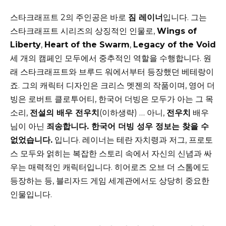
스타크래프트 2의 주인공은 바로
짐 레이너
입니다. 그는
스타크래프트 시리즈의 상징적인 인물로,
Wings of
Liberty
,
Heart of the Swarm
,
Legacy of the Void
세 개의 캠페인 모두에서 중추적인 역할을 수행합니다. 원
래 스타크래프트와 브루드 워에서부터 등장했던 베테랑이
죠. 그의 캐릭터 디자인은 크리스 멧젠의 작품이며, 영어 더
빙은 로버트 클로투어티, 한국어 더빙은 모두가 아는 그 목
소리,
전설의 배우 전우치
(이하생략) … 아니,
전우치
배우
님이 아닌
죄송합니다. 한국어 더빙 성우 정보는 찾을 수
없었습니다.
입니다. 레이너는 테란 자치령과 저그, 프로토
스 모두와 얽히는 복잡한 스토리 속에서 자신의 신념과 싸
우는 매력적인 캐릭터입니다. 히어로즈 오브 더 스톰에도
등장하는 등, 블리자드 게임 세계관에서도 상당히 중요한
인물입니다.