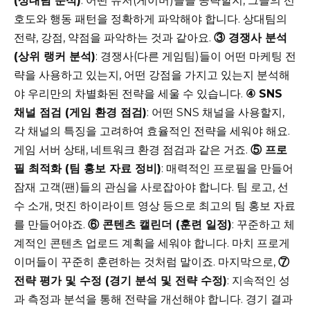
(상대팀 분석)
: 어떤 유저(게이머)들을 공략할지, 그들의 선
호도와 행동 패턴을 정확하게 파악해야 합니다. 상대팀의
전략, 강점, 약점을 파악하는 것과 같아요.
③ 경쟁사 분석
(상위 랭커 분석)
: 경쟁사(다른 게임팀)들이 어떤 마케팅 전
략을 사용하고 있는지, 어떤 강점을 가지고 있는지 분석해
야 우리만의 차별화된 전략을 세울 수 있습니다.
④ SNS
채널 점검 (게임 환경 점검)
: 어떤 SNS 채널을 사용할지,
각 채널의 특징을 고려하여 효율적인 전략을 세워야 해요.
게임 서버 상태, 네트워크 환경 점검과 같은 거죠.
⑤ 프로
필 최적화 (팀 홍보 자료 정비)
: 매력적인 프로필을 만들어
잠재 고객(팬)들의 관심을 사로잡아야 합니다. 팀 로고, 선
수 소개, 멋진 하이라이트 영상 등으로 최고의 팀 홍보 자료
를 만들어야죠.
⑥ 콘텐츠 캘린더 (훈련 일정)
: 꾸준하고 체
계적인 콘텐츠 업로드 계획을 세워야 합니다. 마치 프로게
이머들이 꾸준히 훈련하는 것처럼 말이죠. 마지막으로,
⑦
전략 평가 및 수정 (경기 분석 및 전략 수정)
: 지속적인 성
과 측정과 분석을 통해 전략을 개선해야 합니다. 경기 결과