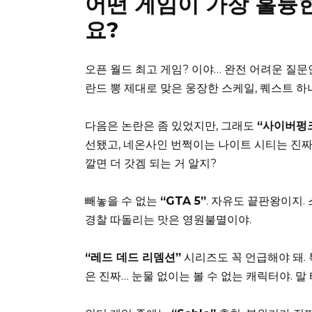
어떤 게임이 가장 훌륭
요?
오픈 월드 최고 게임? 이야… 완전 어려운 질문
란드 뽕 제대로 맞은 웅장한 스케일, 퀘스트 하
다음은 논란은 좀 있었지만, 그래도
“사이버펑크
선됐고, 네온사인 번쩍이는 나이트 시티는 진짜
깔면 더 갓겜 되는 거 알지?
빼놓을 수 없는
“GTA 5”
. 자유도 끝판왕이지.
경찰 따돌리는 맛은 영원불멸이야.
“레드 데드 리뎀션”
시리즈도 꼭 언급해야 돼. 
은 진짜… 눈물 없이는 볼 수 없는 캐릭터야. 말