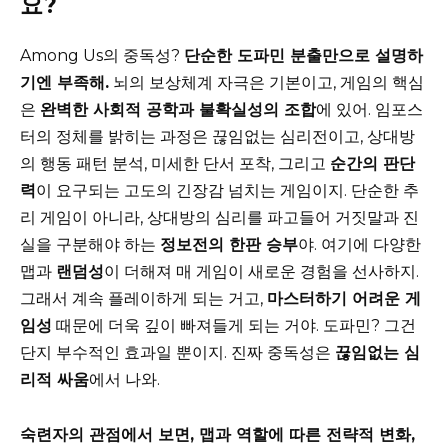
요?
Among Us의 중독성?
단순한 도파민 분출만으로 설명하
기엔 부족해.
뇌의 보상체계 자극은 기본이고, 게임의 핵심
은
완벽한 사회적 공학과 불확실성의 조합
에 있어. 임포스
터의 정체를 밝히는 과정은 끊임없는 심리전이고, 상대방
의 행동 패턴 분석, 미세한 단서 포착, 그리고
순간의 판단
력
이 요구되는 고도의 긴장감 넘치는 게임이지. 단순한 추
리 게임이 아니라, 상대방의 심리를 파고들어 거짓말과 진
실을 구분해야 하는
정보전의 한판 승부
야. 여기에 다양한
맵과
랜덤성
이 더해져 매 게임이 새로운 경험을 선사하지.
그래서 계속 플레이하게 되는 거고,
마스터하기 어려운 게
임성
때문에 더욱 깊이 빠져들게 되는 거야. 도파민? 그건
단지 부수적인 효과일 뿐이지. 진짜 중독성은
끊임없는 심
리적 싸움
에서 나와.
숙련자의 관점에서 보면, 맵과 역할에 따른 전략적 변화,