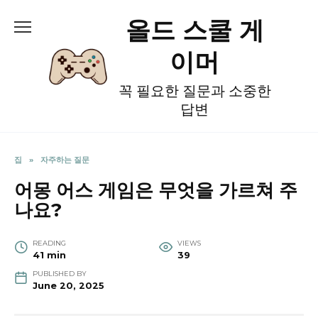
Skip
올드 스쿨 게
to
content
이머
꼭 필요한 질문과 소중한
답변
집
»
자주하는 질문
어몽 어스 게임은 무엇을 가르쳐 주
나요?
READING
VIEWS
41 min
39
PUBLISHED BY
June 20, 2025