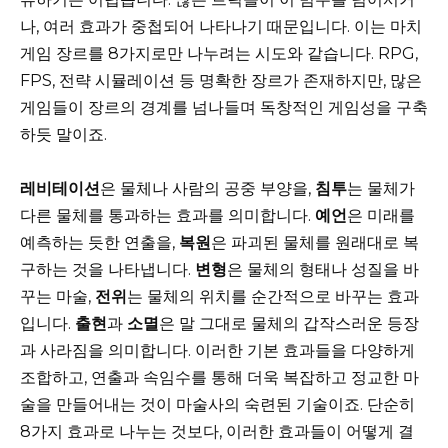
나, 여러 효과가 중첩되어 나타나기 때문입니다. 이는 마치
게임 장르를 8가지로만 나누려는 시도와 같습니다. RPG,
FPS, 전략 시뮬레이션 등 명확한 장르가 존재하지만, 많은
게임들이 장르의 경계를 넘나들며 독창적인 게임성을 구축
하듯 말이죠.
레비테이션
은 물체나 사람의 공중 부양을,
침투
는 물체가
다른 물체를 통과하는 효과를 의미합니다.
예언
은 미래를
예측하는 듯한 연출을,
복원
은 파괴된 물체를 원래대로 복
구하는 것을 나타냅니다.
변형
은 물체의 형태나 성질을 바
꾸는 마술,
전위
는 물체의 위치를 순간적으로 바꾸는 효과
입니다.
출현
과
소멸
은 말 그대로 물체의 갑작스러운 등장
과 사라짐을 의미합니다. 이러한 기본 효과들을 다양하게
조합하고, 연출과 속임수를 통해 더욱 복잡하고 정교한 마
술을 만들어내는 것이 마술사의 숙련된 기술이죠. 단순히
8가지 효과로 나누는 것보다, 이러한 효과들이 어떻게 결