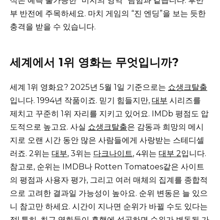
식은 예측 불가능한 “미지의 영역” 탐험과 같습니다. 후반
부 반전에 주목하세요. 마치 게임의 “진 엔딩”을 보는 듯한
충격을 받을 수 있습니다.
세계에서 1위 영화는 무엇입니까?
세계 1위 영화요? 2025년 5월 1일 기준으로는
쇼생크탈출
입니다. 1994년 작품이죠. 믿기 힘들지만,
대부
시리즈를
제치고 꾸준히 1위 자리를 지키고 있어요. IMDb 평점도 압
도적으로 높고요. 사실
쇼생크탈출
은 감동과 희망의 메시
지로 오랜 시간 동안 많은 사람들에게 사랑받는 스테디셀
러죠. 2위는
대부
, 3위는
다크나이트
, 4위는
대부 2
입니다.
참고로, 순위는 IMDB나 Rotten Tomatoes같은 사이트
의 평점과 사용자 평가, 그리고 여러 매체의 집계를 종합적
으로 고려한 결과일 가능성이 높아요. 순위 변동은 늘 있으
니 참고만 하세요. 시간이 지나면 순위가 바뀔 수도 있다는
점! 특히, 최근 영화들이 흥행에 성공하면 순위가 변동될 가