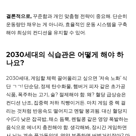
결론적으로,
꾸준함과 개인 맞춤형 전략이 중요해. 단순히
운동량만 채우는 게 아니라, 효율적인 운동 시스템을 구축
해야 최상의 컨디션을 유지할 수 있어.
2030세대의 식습관은 어떻게 해야 하
나요?
2030세대, 게임할 체력 끌어올리고 싶으면 ‘저속 노화’ 식
단 ㄱㄱ! 단순당, 정제 탄수화물, 햄버거 피자 같은 초가공
식품, 폭주하는 고기, 술? 절제해야 함. 왜? 혈당 급상승은
컨디션 난조, 집중력 저하 직빵이거든. 마치 게임 중 렉 걸
리는 것처럼 반응속도 떨어지고 멘탈 붕괴됨. 대신 혈당지
수(GI) 낮은 잡곡밥, 채소 듬뿍, 렌틸콩 같은 영양 폭발하는
음식으로 에너지 충전해야 함. 생각해봐, 장시간 게임하면
서 뇌는 계속 풀가동인데, 영양 부족하면 버벅거리잖아? 마