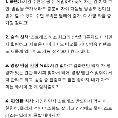
1. 숙면:
8시간 수면은 필수! 게임하다 늦게 자는 건 이제 그
만. 밤잠을 쪼개서라도 충분히 자야 다음날 방송도 컨디션
좋게 할 수 있지. 수면 부족은 딜레이 증가, 즉 사망 확률 증
가랑 같다고!
2. 숲속 산책:
스트레스 해소 최고의 방법! 피톤치드 마시면
서 힐링하고, 새로운 아이디어도 떠오를 거야. 방송 컨텐츠
도 새롭게 업데이트 가능! 생각보다 효과 쩔어.
3. 영양 만점 간편 요리:
시간 없다고 컵라면만 먹지 마! 영
양가 있는 간단 레시피 찾아서 먹어. 영양 밸런스 맞춰야 체
력 관리도 되고, 방송 중 집중력도 훨씬 좋아져. 내가 자주
먹는 레시피 몇 개 알려줄까?
4. 편안한 식사:
게임하면서 스트레스 받으면서 먹지 마.
천천히, 즐겁게 먹어야 소화도 잘 되고 건강에도 좋아. 스트
레스는 딜레이, 폭발 데미지야!