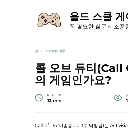
Skip
to
올드 스쿨 
content
꼭 필요한 질문과 소중
집
»
자주하는 질문
콜 오브 듀티(Call
의 게임인가요?
READING
12 min
Call of Duty(종종 CoD로 약칭됨)는 Activi