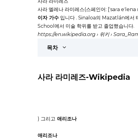
사라 라미레즈
사라 엘레나 라미레스(스페인어: [ˈsaɾa eˈlena ra
이자 가수
입니다 .
Sinaloa의 Mazatlán에
School에서 미술 학위를 받고 졸업했습니다.
https://en.wikipedia.org
› 위키 › Sara_Ram
목차
사라 라미레즈-Wikipedia
) 그리고
애리조나
애리조나