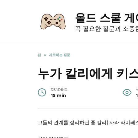
Skip
to
올드 스쿨 
content
꼭 필요한 질문과 소중
집
»
자주하는 질문
누가 칼리에게 키
READING
15 min
그들의 관계를 정리하던 중 칼리(
사라 라미레