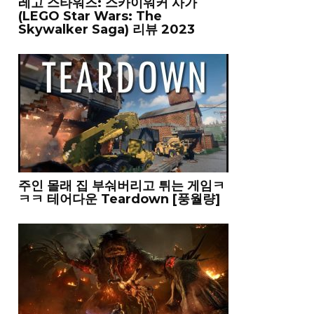
레고 스타워즈: 스카이워커 사가
(LEGO Star Wars: The
Skywalker Saga) 리뷰 2023
주인 몰래 집 부숴버리고 튀는 게임ㅋ
ㅋㅋ 테어다운 Teardown [풍월량]