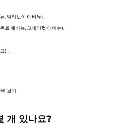
뉴, 일리노이 애비뉴)…
버몬트 애비뉴, 코네티컷 애비뉴)…
크)…
답변 보기
 개 있나요?