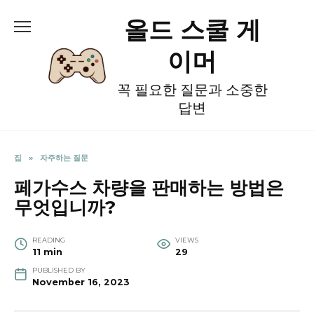
Skip
올드 스쿨 게
to
content
이머
꼭 필요한 질문과 소중한
답변
집
»
자주하는 질문
페가수스 차량을 판매하는 방법은
무엇입니까?
READING
VIEWS
11 min
29
PUBLISHED BY
November 16, 2023