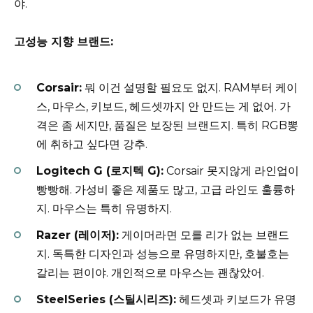
야.
고성능 지향 브랜드:
Corsair:
뭐 이건 설명할 필요도 없지. RAM부터 케이
스, 마우스, 키보드, 헤드셋까지 안 만드는 게 없어. 가
격은 좀 세지만, 품질은 보장된 브랜드지. 특히 RGB뽕
에 취하고 싶다면 강추.
Logitech G (로지텍 G):
Corsair 못지않게 라인업이
빵빵해. 가성비 좋은 제품도 많고, 고급 라인도 훌륭하
지. 마우스는 특히 유명하지.
Razer (레이저):
게이머라면 모를 리가 없는 브랜드
지. 독특한 디자인과 성능으로 유명하지만, 호불호는
갈리는 편이야. 개인적으로 마우스는 괜찮았어.
SteelSeries (스틸시리즈):
헤드셋과 키보드가 유명