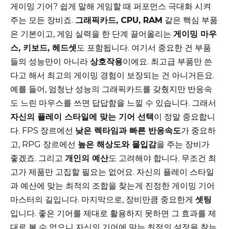
게이밍 기어? 쉽게 말해 게임할 때 퍼포먼스 극대화 시켜
주는 모든 장비죠.
그래픽카드, CPU, RAM
같은 핵심 부품
은 기본이고, 게임 실력을 한 단계 끌어올리는
게이밍 마우
스, 키보드, 헤드셋
도 포함됩니다. 여기서 중요한 건 부품
들의 성능만이 아니라
상호작용
이에요. 최고급 부품만 쓴
다고 해서 최고의 게이밍 경험이 보장되는 건 아니거든요.
예를 들어, 엄청난 성능의 그래픽카드를 갖췄지만 반응속
도 느린 마우스를 쓰면 답답함을 느낄 수 있습니다. 그래서
자신의 플레이 스타일에 맞는 기어 선택
이 정말 중요합니
다. FPS 장르에선
낮은 렉타임과 빠른 반응속도
가 중요하
고, RPG 장르에선
높은 해상도와 몰입감
을 주는 장비가
좋겠죠. 그리고
개인의 예산
도 고려해야 합니다. 무조건 최
고가 제품만 고집할 필요는 없어요. 자신의 플레이 스타일
과 예산에 맞는 최적의 조합을 찾는게 진정한 게이밍 기어
마스터의 길입니다. 마지막으로, 장비만큼 중요한게
셋팅
입니다. 좋은 기어를 제대로 활용하지 못하면 그 효과를 제
대로 볼 수 없으니 자신의 기어에 맞는 최적의 설정을 찾는