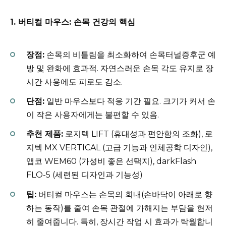
1. 버티컬 마우스: 손목 건강의 핵심
장점:
손목의 비틀림을 최소화하여 손목터널증후군 예
방 및 완화에 효과적. 자연스러운 손목 각도 유지로 장
시간 사용에도 피로도 감소.
단점:
일반 마우스보다 적응 기간 필요. 크기가 커서 손
이 작은 사용자에게는 불편할 수 있음.
추천 제품:
로지텍 LIFT (휴대성과 편안함의 조화), 로
지텍 MX VERTICAL (고급 기능과 인체공학 디자인),
앱코 WEM60 (가성비 좋은 선택지), darkFlash
FLO-5 (세련된 디자인과 기능성)
팁:
버티컬 마우스는 손목의 회내(손바닥이 아래로 향
하는 동작)를 줄여 손목 관절에 가해지는 부담을 현저
히 줄여줍니다. 특히, 장시간 작업 시 효과가 탁월합니