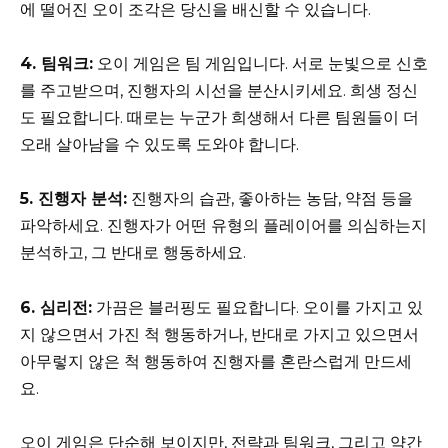
에 떨어진 오이 조각은 당신을 배신할 수 있습니다.
4. 팀워크:
오이 게임은 팀 게임입니다. 서로 눈빛으로 신호
를 주고받으며, 진행자의 시선을 분산시키세요. 희생 정신
도 필요합니다. 때로는 누군가 희생해서 다른 팀원들이 더
오래 살아남을 수 있도록 도와야 합니다.
5. 진행자 분석:
진행자의 습관, 좋아하는 농담, 약점 등을
파악하세요. 진행자가 어떤 유형의 플레이어를 의심하는지
분석하고, 그 반대로 행동하세요.
6. 심리전:
가끔은 블러핑도 필요합니다. 오이를 가지고 있
지 않으면서 가진 척 행동하거나, 반대로 가지고 있으면서
아무렇지 않은 척 행동하여 진행자를 혼란스럽게 만드세
요.
오이 게임은 단순해 보이지만, 전략과 팀워크, 그리고 약간