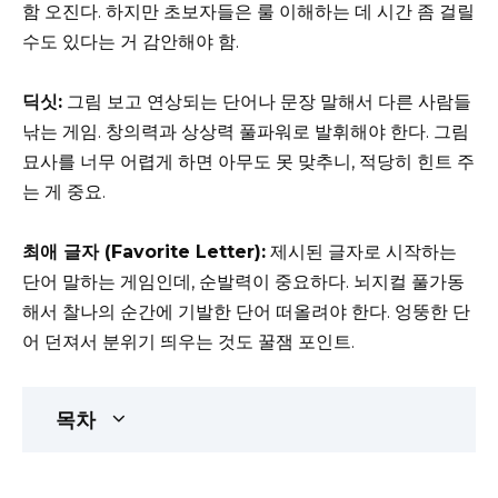
함 오진다. 하지만 초보자들은 룰 이해하는 데 시간 좀 걸릴
수도 있다는 거 감안해야 함.
딕싯:
그림 보고 연상되는 단어나 문장 말해서 다른 사람들
낚는 게임. 창의력과 상상력 풀파워로 발휘해야 한다. 그림
묘사를 너무 어렵게 하면 아무도 못 맞추니, 적당히 힌트 주
는 게 중요.
최애 글자 (Favorite Letter):
제시된 글자로 시작하는
단어 말하는 게임인데, 순발력이 중요하다. 뇌지컬 풀가동
해서 찰나의 순간에 기발한 단어 떠올려야 한다. 엉뚱한 단
어 던져서 분위기 띄우는 것도 꿀잼 포인트.
목차