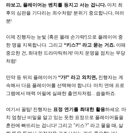
라보고, 플레이어는 벤치를 등지고 서는 겁니다.
마치 최
후의 심판을 기다리는 죄수처럼! 분위기 중요합니다, 여러
분!
이제 진행자는 눈빛 (혹은 몰래 손가락!)으로 플레이어 중
한 명을 지목합니다. 그리고
“키스?” 라고 묻는 거죠.
이때
중요한 건, 최대한 드라마틱하게! 마치 운명을 점치는 무당
처럼!
만약 등 뒤의 플레이어가
“가!” 라고 외치면,
진행자는 계
속해서 다음 플레이어를 선택해야 합니다. 마치 연애 프로
그램에서 매력 어필에 실패한 출연자처럼… 씁쓸하죠.
여기서 꿀팁! 진행자는
표정 연기를 최대한 활용
하세요. 마
치 엄청난 비밀을 알고 있는 듯한 표정으로 플레이어들을
혼란에 빠뜨리는 겁니다! 그리고 “키스?” 라고 물을 때, 살