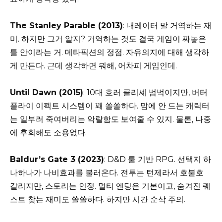
The Stanley Parable (2013)
: 내레이터 말 거역하는 재
미. 하지만 그거 알지? 거역하는 것도 결국 게임이 짜놓은
틀 안이라는 거. 메타픽션의 정점. 자유의지에 대해 생각하
게 만든다. 근데 생각하면 뭐해, 어차피 게임인데.
Until Dawn (2015)
: 10대 호러 클리셰 범벅이지만, 버터
플라이 이펙트 시스템이 꽤 쏠쏠하다. 맘에 안 드는 캐릭터
는 일부러 죽여버리는 악랄함도 보여줄 수 있지. 물론, 나중
에 후회해도 소용없다.
Baldur’s Gate 3 (2023)
: D&D 룰 기반 RPG. 선택지 하
나하나가 나비효과를 불러온다. 전투는 턴제라서 호불호
갈리지만, 스토리는 인정. 멀티 엔딩은 기본이고, 숨겨진 퀘
스트 찾는 재미도 쏠쏠하다. 하지만 시간 순삭 주의.