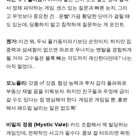
서 정체 파악하는 게임. 센스 있는 질문과 빠른 눈치, 그리
고 무엇보다 중요한 건… 운빨! 가끔 황당한 단어가 걸릴 때
도 있는데, 당황하지 말고 침착하게 질문하는 게 포인트.
젠가:
이건 뭐, 두뇌 풀가동이라기보단 손맛이지. 하지만 집
중력과 섬세함이 없으면 와르르 무너지는 멘탈을 경험하게
될 거야. 고수들은 블록 빼는 각도까지 계산한다던데? 나는
아직 멀었다…
모노폴리:
갓겜 of 갓겜. 협상 능력과 투자 감각 풀파워로
부동산 재벌 꿈을 이뤄보자. 하지만 친구들과 우정에 금이
갈 수도 있다는 점 명심해야 한다. 게임은 게임일 뿐, 흥분
해서 패드립 날리는 일은 없도록!
비밀의 정원 (Mystic Vale):
카드 조합해서 덱 빌딩하는
게임인데, 전략적인 사고가 필수다. 콤보 잘 터뜨리면 짜릿