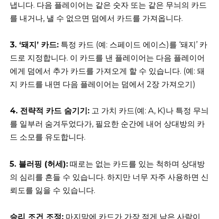
냅니다. 다음 플레이어는 같은 숫자 또는 같은 무늬의 카드
를 내거나, 낼 수 없으면 덤에서 카드를 가져옵니다.
3. ‘돼지’ 카드:
특정 카드 (예: 스페이드 에이스)를 ‘돼지’ 카
드로 지정합니다. 이 카드를 낸 플레이어는 다음 플레이어
에게 덤에서 추가 카드를 가져오게 할 수 있습니다. (예: 돼
지 카드를 내면 다음 플레이어는 덤에서 2장 가져오기)
4. 전략적 카드 숨기기:
고 가치 카드(예: A, K)나 특정 무늬
를 일부러 숨겨두었다가, 필요한 순간에 내어 상대방의 카
드 소모를 유도합니다.
5. 블러핑 (허세):
때로는 없는 카드를 있는 척하며 상대방
의 심리를 흔들 수 있습니다. 하지만 너무 자주 사용하면 신
뢰도를 잃을 수 있습니다.
승리 조건 조정:
마지막에 카드가 가장 적게 남은 사람이