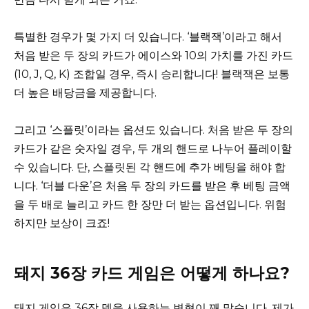
특별한 경우가 몇 가지 더 있습니다. ‘블랙잭’이라고 해서
처음 받은 두 장의 카드가 에이스와 10의 가치를 가진 카드
(10, J, Q, K) 조합일 경우, 즉시 승리합니다! 블랙잭은 보통
더 높은 배당금을 제공합니다.
그리고 ‘스플릿’이라는 옵션도 있습니다. 처음 받은 두 장의
카드가 같은 숫자일 경우, 두 개의 핸드로 나누어 플레이할
수 있습니다. 단, 스플릿된 각 핸드에 추가 베팅을 해야 합
니다. ‘더블 다운’은 처음 두 장의 카드를 받은 후 베팅 금액
을 두 배로 늘리고 카드 한 장만 더 받는 옵션입니다. 위험
하지만 보상이 크죠!
돼지 36장 카드 게임은 어떻게 하나요?
돼지 게임은 36장 덱을 사용하는 변형이 꽤 많습니다. 제가