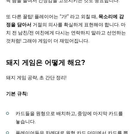
짝 뜸을 들여서 긴장감을 고조시키는 것도 중요합니다.
또 다른 꿀팁! 플레이어는 “가!” 라고 외칠 때,
목소리에 감
정을 담아서
거절의 의사를 확실하게 표현해야 합니다. 마
치 전 남친/전 여친에게 다시는 연락하지 말라고 선언하는
것처럼! 그래야 게임이 더 재밌어집니다.
돼지 게임은 어떻게 해요?
돼지 게임 공략, 초 간단 정리!
기본 규칙:
카드들을 원형으로 배치하고, 중앙에 마지막 카드를
놓습니다.
플레이어들은 차례대로 원형 카드 더미에서 카드를 뽑