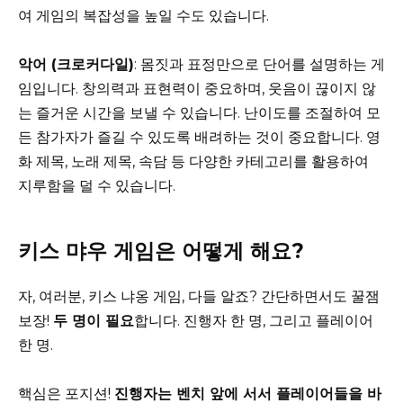
여 게임의 복잡성을 높일 수도 있습니다.
악어 (크로커다일)
: 몸짓과 표정만으로 단어를 설명하는 게
임입니다. 창의력과 표현력이 중요하며, 웃음이 끊이지 않
는 즐거운 시간을 보낼 수 있습니다. 난이도를 조절하여 모
든 참가자가 즐길 수 있도록 배려하는 것이 중요합니다. 영
화 제목, 노래 제목, 속담 등 다양한 카테고리를 활용하여
지루함을 덜 수 있습니다.
키스 먀우 게임은 어떻게 해요?
자, 여러분, 키스 냐옹 게임, 다들 알죠? 간단하면서도 꿀잼
보장!
두 명이 필요
합니다. 진행자 한 명, 그리고 플레이어
한 명.
핵심은 포지션!
진행자는 벤치 앞에 서서 플레이어들을 바