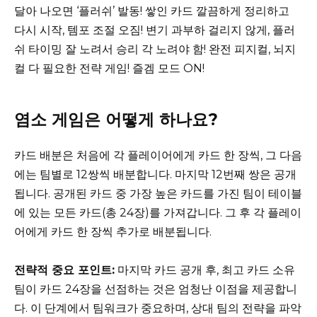
달아 나오면 ‘플러쉬’ 발동! 쌓인 카드 깔끔하게 정리하고
다시 시작, 템포 조절 오짐! 변기 과부하 걸리지 않게, 플러
쉬 타이밍 잘 노려서 승리 각 노려야 함! 완전 피지컬, 뇌지
컬 다 필요한 전략 게임! 즐겜 모드 ON!
염소 게임은 어떻게 하나요?
카드 배분은 처음에 각 플레이어에게 카드 한 장씩, 그 다음
에는 팀별로 12쌍씩 배분합니다. 마지막 12번째 쌍은 공개
됩니다. 공개된 카드 중 가장 높은 카드를 가진 팀이 테이블
에 있는 모든 카드(총 24장)를 가져갑니다. 그 후 각 플레이
어에게 카드 한 장씩 추가로 배분됩니다.
전략적 중요 포인트:
마지막 카드 공개 후, 최고 카드 소유
팀이 카드 24장을 선점하는 것은 엄청난 이점을 제공합니
다. 이 단계에서 팀워크가 중요하며, 상대 팀의 전략을 파악