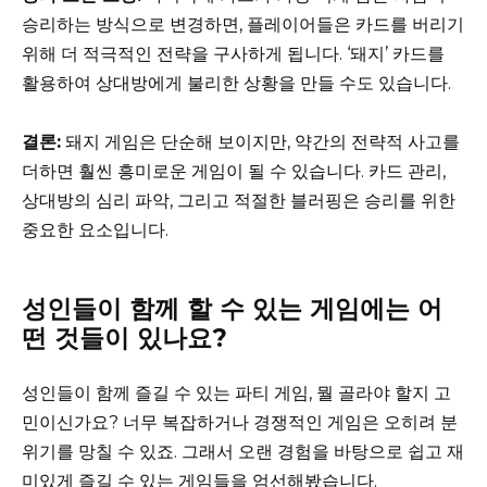
승리하는 방식으로 변경하면, 플레이어들은 카드를 버리기
위해 더 적극적인 전략을 구사하게 됩니다. ‘돼지’ 카드를
활용하여 상대방에게 불리한 상황을 만들 수도 있습니다.
결론:
돼지 게임은 단순해 보이지만, 약간의 전략적 사고를
더하면 훨씬 흥미로운 게임이 될 수 있습니다. 카드 관리,
상대방의 심리 파악, 그리고 적절한 블러핑은 승리를 위한
중요한 요소입니다.
성인들이 함께 할 수 있는 게임에는 어
떤 것들이 있나요?
성인들이 함께 즐길 수 있는 파티 게임, 뭘 골라야 할지 고
민이신가요? 너무 복잡하거나 경쟁적인 게임은 오히려 분
위기를 망칠 수 있죠. 그래서 오랜 경험을 바탕으로 쉽고 재
미있게 즐길 수 있는 게임들을 엄선해봤습니다.