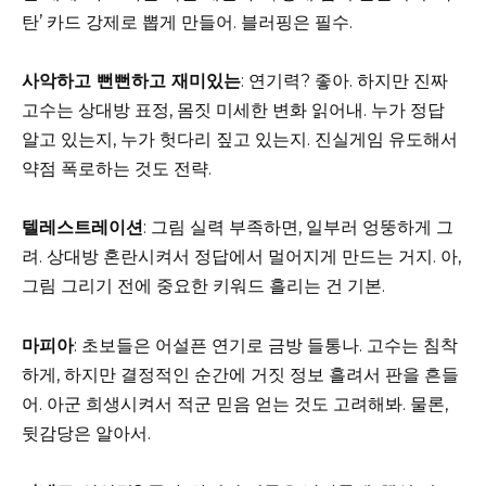
탄’ 카드 강제로 뽑게 만들어. 블러핑은 필수.
사악하고 뻔뻔하고 재미있는
: 연기력? 좋아. 하지만 진짜
고수는 상대방 표정, 몸짓 미세한 변화 읽어내. 누가 정답
알고 있는지, 누가 헛다리 짚고 있는지. 진실게임 유도해서
약점 폭로하는 것도 전략.
텔레스트레이션
: 그림 실력 부족하면, 일부러 엉뚱하게 그
려. 상대방 혼란시켜서 정답에서 멀어지게 만드는 거지. 아,
그림 그리기 전에 중요한 키워드 흘리는 건 기본.
마피아
: 초보들은 어설픈 연기로 금방 들통나. 고수는 침착
하게, 하지만 결정적인 순간에 거짓 정보 흘려서 판을 흔들
어. 아군 희생시켜서 적군 믿음 얻는 것도 고려해봐. 물론,
뒷감당은 알아서.