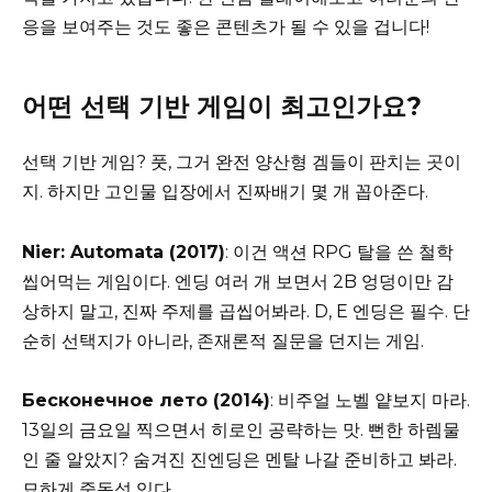
응을 보여주는 것도 좋은 콘텐츠가 될 수 있을 겁니다!
어떤 선택 기반 게임이 최고인가요?
선택 기반 게임? 풋, 그거 완전 양산형 겜들이 판치는 곳이
지. 하지만 고인물 입장에서 진짜배기 몇 개 꼽아준다.
Nier: Automata (2017)
: 이건 액션 RPG 탈을 쓴 철학
씹어먹는 게임이다. 엔딩 여러 개 보면서 2B 엉덩이만 감
상하지 말고, 진짜 주제를 곱씹어봐라. D, E 엔딩은 필수. 단
순히 선택지가 아니라, 존재론적 질문을 던지는 게임.
Бесконечное лето (2014)
: 비주얼 노벨 얕보지 마라.
13일의 금요일 찍으면서 히로인 공략하는 맛. 뻔한 하렘물
인 줄 알았지? 숨겨진 진엔딩은 멘탈 나갈 준비하고 봐라.
묘하게 중독성 있다.