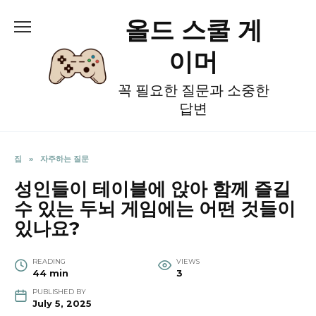
Skip
올드 스쿨 게
to
content
이머
꼭 필요한 질문과 소중한
답변
집
»
자주하는 질문
성인들이 테이블에 앉아 함께 즐길
수 있는 두뇌 게임에는 어떤 것들이
있나요?
READING
VIEWS
44 min
3
PUBLISHED BY
July 5, 2025