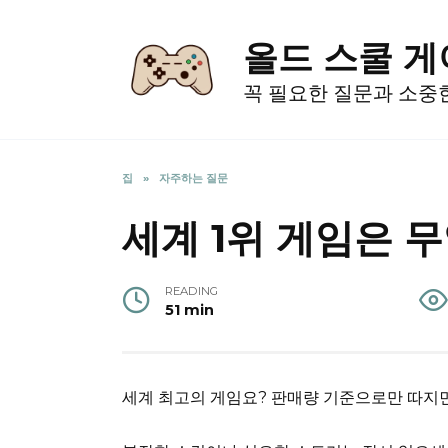
Skip
to
올드 스쿨 
content
꼭 필요한 질문과 소중
집
»
자주하는 질문
세계 1위 게임은 
READING
51 min
세계 최고의 게임요? 판매량 기준으로만 따지