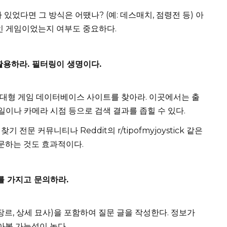
있었다면 그 방식은 어땠나? (예: 데스매치, 점령전 등) 아
인 게임이었는지 여부도 중요하다.
활용하라. 필터링이 생명이다.
b 같은 대형 게임 데이터베이스 사이트를 찾아라. 이곳에서는 출
타일이나 카메라 시점 등으로 검색 결과를 좁힐 수 있다.
 찾기 전문 커뮤니티나 Reddit의 r/tipofmyjoystick 같은
문하는 것도 효과적이다.
를 가지고 문의하라.
장르, 상세 묘사)을 포함하여 질문 글을 작성한다. 정보가
볼 가능성이 높다.