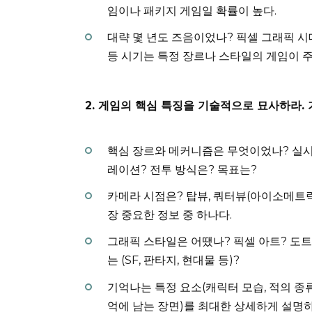
임이나 패키지 게임일 확률이 높다.
대략 몇 년도 즈음이었나? 픽셀 그래픽 시
등 시기는 특정 장르나 스타일의 게임이 주
2. 게임의 핵심 특징을 기술적으로 묘사하라.
핵심 장르와 메커니즘은 무엇이었나? 실시간 전
레이션? 전투 방식은? 목표는?
카메라 시점은? 탑뷰, 쿼터뷰(아이소메트릭)
장 중요한 정보 중 하나다.
그래픽 스타일은 어땠나? 픽셀 아트? 도트?
는 (SF, 판타지, 현대물 등)?
기억나는 특정 요소(캐릭터 모습, 적의 종류
억에 남는 장면)를 최대한 상세하게 설명하