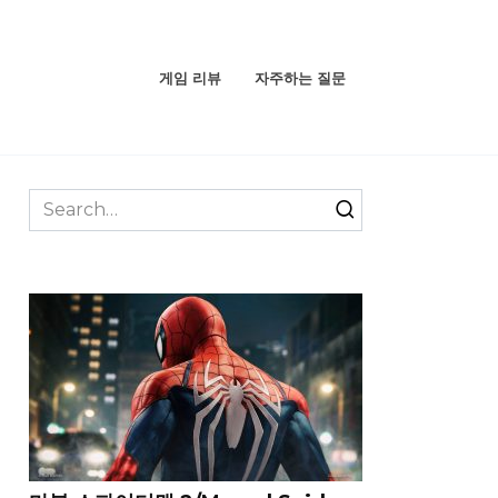
게임 리뷰
자주하는 질문
Search
for: