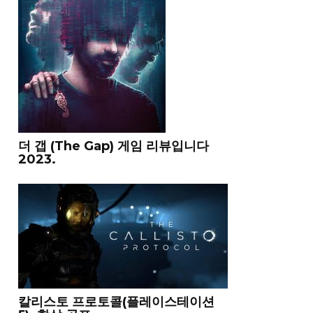
더 갭 (The Gap) 게임 리뷰입니다
2023.
칼리스토 프로토콜(플레이스테이션