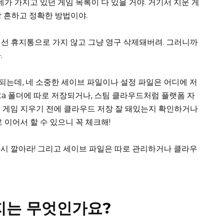
네가 가지고 있던 게임 목록이 다 있을 거야. 거기서 지운 게
가장 흔하고 정확한 방법이야.
선 휴지통으로 가지 않고 그냥 영구 삭제돼버려. 그러니까
.
 되는데, 네 소중한 세이브 파일이나 설정 파일은 어디에 저
ata 폴더에 따로 저장되거나, 스팀 클라우드처럼 플랫폼 자
 게임 지우기 전에 클라우드 저장 잘 돼있는지 확인하거나
 이어서 할 수 있으니 꼭 체크해!
시 깔아라! 그리고 세이브 파일은 따로 관리하거나 클라우
가지는 무엇인가요?