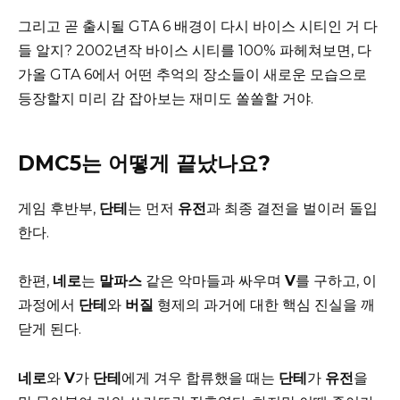
그리고 곧 출시될 GTA 6 배경이 다시 바이스 시티인 거 다
들 알지? 2002년작 바이스 시티를 100% 파헤쳐보면, 다
가올 GTA 6에서 어떤 추억의 장소들이 새로운 모습으로
등장할지 미리 감 잡아보는 재미도 쏠쏠할 거야.
DMC5는 어떻게 끝났나요?
게임 후반부,
단테
는 먼저
유전
과 최종 결전을 벌이러 돌입
한다.
한편,
네로
는
말파스
같은 악마들과 싸우며
V
를 구하고, 이
과정에서
단테
와
버질
형제의 과거에 대한 핵심 진실을 깨
닫게 된다.
네로
와
V
가
단테
에게 겨우 합류했을 때는
단테
가
유전
을