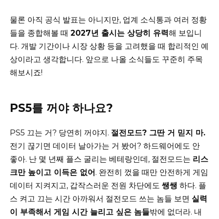
물론 아직 공식 발표는 아니지만, 업계 소식통과 여러 정황
들을 종합해볼 때
2027년 출시는 상당히 유력
해 보입니
다. 개발 기간이나 시장 상황 등을 고려했을 때 합리적인 예
상이라고 생각합니다. 앞으로 나올 소식들도 꾸준히 주목
해보시죠!
PS5를 꺼야 하나요?
PS5 끄는 거? 당연히 꺼야지.
절전모드? 그딴 거 믿지 마.
전기 끊기면 데이터 날아가는 거 봤어? 하드웨어에도 안
좋아. 난 몇 년째 플스 굴리는 베테랑인데, 절전모드는
리스
크만 높이고 이득은 없어
. 완전히 껐을 때만 안전하게 게임
데이터 지켜지고, 갑작스러운 전원 차단에도
쌩쌩
하다. 플
스 켜고 끄는 시간 아까워서 절전모드 쓰는 놈들 보면
실력
이 부족해서 게임 시간 늘리고 싶은 놈들
밖에 없더라. 내