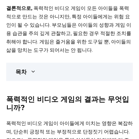
결론적으로,
폭력적인 비디오 게임이 모든 아이들을 폭력
적으로 만드는 것은 아니지만, 특정 아이들에게는 위험 요
인이 될 수 있습니다. 부모님들은 아이들의 성향과 게임 이
용 습관을 주의 깊게 관찰하고, 필요한 경우 적절한 조치를
취해야 합니다. 게임은 즐거움을 위한 도구일 뿐, 아이들의
삶을 망치는 도구가 되어서는 안 됩니다.
목차
폭력적인 비디오 게임의 결과는 무엇입
니까?
폭력적인 비디오 게임이 아이들에게 미치는 영향은 복잡하
며, 단순히 긍정적 또는 부정적으로 단정짓기 어렵습니다.