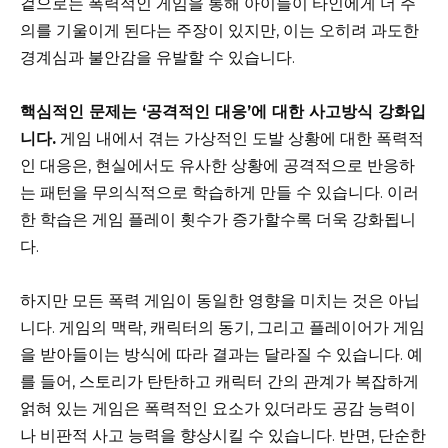
겉으로는 폭력적인 게임을 통해 아이들이 타인에게 더 주
의를 기울이게 된다는 주장이 있지만, 이는 오히려 과도한
경계심과 불안감을 유발할 수 있습니다.
핵심적인 문제는 ‘공격적인 대응’에 대한 사고방식 강화입
니다.
게임 내에서 겪는 가상적인 도발 상황에 대한 폭력적
인 대응은, 현실에서도 유사한 상황에 공격적으로 반응하
는 패턴을 무의식적으로 학습하게 만들 수 있습니다. 이러
한 학습은 게임 플레이 횟수가 증가할수록 더욱 강화됩니
다.
하지만 모든 폭력 게임이 동일한 영향을 미치는 것은 아닙
니다. 게임의 맥락, 캐릭터의 동기, 그리고 플레이어가 게임
을 받아들이는 방식에 따라 결과는 달라질 수 있습니다. 예
를 들어, 스토리가 탄탄하고 캐릭터 간의 관계가 복잡하게
얽혀 있는 게임은 폭력적인 요소가 있더라도 공감 능력이
나 비판적 사고 능력을 향상시킬 수 있습니다. 반면, 단순한