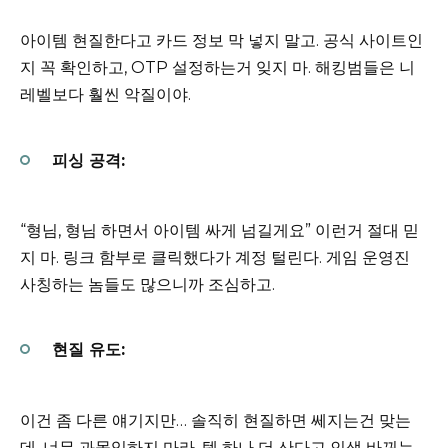
아이템 현질한다고 카드 정보 막 넣지 말고. 공식 사이트인
지 꼭 확인하고, OTP 설정하는거 잊지 마. 해킹범들은 니
레벨보다 훨씬 악질이야.
피싱 공격:
“형님, 형님 하면서 아이템 싸게 넘길게요” 이런거 절대 믿
지 마. 링크 함부로 클릭했다가 계정 털린다. 게임 운영진
사칭하는 놈들도 많으니까 조심하고.
현질 유도:
이건 좀 다른 얘기지만… 솔직히 현질하면 쎄지는건 맞는
데, 너무 과몰입하지 마라. 템 하나 더 산다고 인생 바뀌는