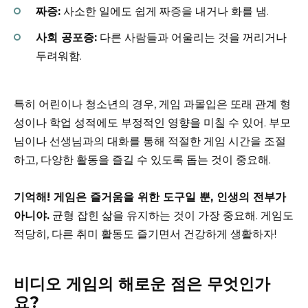
짜증:
사소한 일에도 쉽게 짜증을 내거나 화를 냄.
사회 공포증:
다른 사람들과 어울리는 것을 꺼리거나
두려워함.
특히 어린이나 청소년의 경우, 게임 과몰입은 또래 관계 형
성이나 학업 성적에도 부정적인 영향을 미칠 수 있어. 부모
님이나 선생님과의 대화를 통해 적절한 게임 시간을 조절
하고, 다양한 활동을 즐길 수 있도록 돕는 것이 중요해.
기억해! 게임은 즐거움을 위한 도구일 뿐, 인생의 전부가
아니야.
균형 잡힌 삶을 유지하는 것이 가장 중요해. 게임도
적당히, 다른 취미 활동도 즐기면서 건강하게 생활하자!
비디오 게임의 해로운 점은 무엇인가
요?