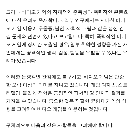
그러나 비디오 게임의 잠재적인 중독성과 폭력적인 콘텐츠
에 대한 우려도 존재합니다. 일부 연구에서는 지나친 비디
오 게임 이용이 우울증, 불안, 사회적 고립과 같은 정신 건
강 문제와 관련이 있다고 보고합니다. 특히, 폭력적인 비디
오 게임에 장시간 노출될 경우, 일부 취약한 성향을 가진 개
인에게는 공격적인 생각, 감정, 행동을 유발할 수 있다는 우
려가 있습니다.
이러한 논쟁적인 관점에도 불구하고, 비디오 게임은 단순
한 오락 이상의 의미를 지니고 있습니다. 게임 디자인, 스토
리텔링, 몰입형 경험은 긍정적인 정서적 및 인지적 결과를
가져올 수 있습니다. 중요한 것은 적절한 균형과 개인의 성
향을 고려하여 비디오 게임을 이용하는 것입니다.
구체적으로 다음과 같은 사항들을 고려해야 합니다: