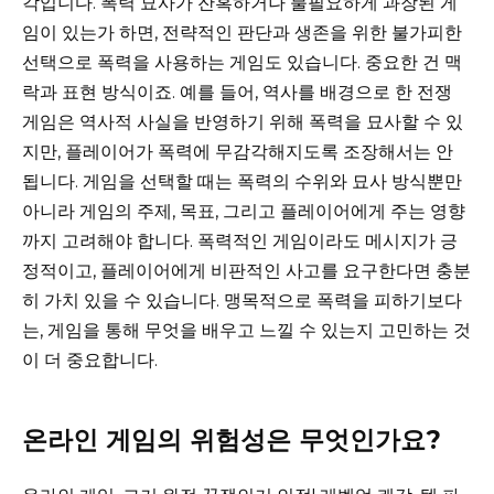
각입니다. 폭력 묘사가 잔혹하거나 불필요하게 과장된 게
임이 있는가 하면, 전략적인 판단과 생존을 위한 불가피한
선택으로 폭력을 사용하는 게임도 있습니다. 중요한 건 맥
락과 표현 방식이죠. 예를 들어, 역사를 배경으로 한 전쟁
게임은 역사적 사실을 반영하기 위해 폭력을 묘사할 수 있
지만, 플레이어가 폭력에 무감각해지도록 조장해서는 안
됩니다. 게임을 선택할 때는 폭력의 수위와 묘사 방식뿐만
아니라 게임의 주제, 목표, 그리고 플레이어에게 주는 영향
까지 고려해야 합니다. 폭력적인 게임이라도 메시지가 긍
정적이고, 플레이어에게 비판적인 사고를 요구한다면 충분
히 가치 있을 수 있습니다. 맹목적으로 폭력을 피하기보다
는, 게임을 통해 무엇을 배우고 느낄 수 있는지 고민하는 것
이 더 중요합니다.
온라인 게임의 위험성은 무엇인가요?