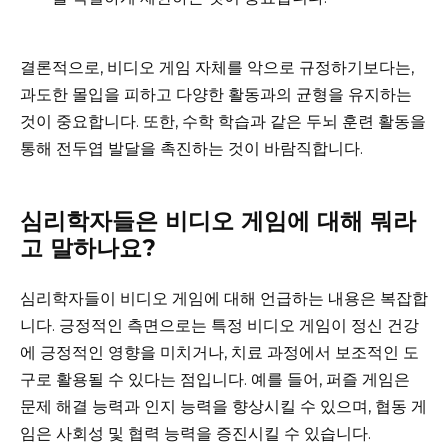
결론적으로, 비디오 게임 자체를 악으로 규정하기보다는,
과도한 몰입을 피하고 다양한 활동과의 균형을 유지하는
것이 중요합니다. 또한, 수학 학습과 같은 두뇌 훈련 활동을
통해 전두엽 발달을 촉진하는 것이 바람직합니다.
심리학자들은 비디오 게임에 대해 뭐라
고 말하나요?
심리학자들이 비디오 게임에 대해 언급하는 내용은 복잡합
니다. 긍정적인 측면으로는 특정 비디오 게임이 정신 건강
에 긍정적인 영향을 미치거나, 치료 과정에서 보조적인 도
구로 활용될 수 있다는 점입니다. 예를 들어, 퍼즐 게임은
문제 해결 능력과 인지 능력을 향상시킬 수 있으며, 협동 게
임은 사회성 및 협력 능력을 증진시킬 수 있습니다.