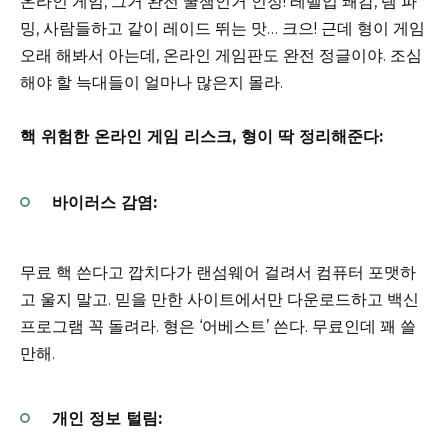
온라인 게임, 그거 완전 꿀잼인거 인정! 레벨업 쾌감, 템 파
밍, 사람들하고 같이 레이드 뛰는 맛… 크으! 근데 형이 게임
오래 해봐서 아는데, 온라인 게임판도 완전 정글이야. 조심
해야 할 늑대들이 얼마나 많은지 몰라.
핵 위험한 온라인 게임 리스크, 형이 딱 정리해준다:
바이러스 감염:
무료 핵 쓴다고 깝치다가 랜섬웨어 걸려서 컴퓨터 포맷하
고 울지 말고. 믿을 만한 사이트에서만 다운로드하고 백신
프로그램 꼭 돌려라. 형은 ‘어베스트’ 쓴다. 무료인데 꽤 쓸
만해.
개인 정보 털림: