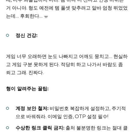
거 아니야. 형도 예전에 템 풀셋 맞추려고 알바 엄청 뛰었었
는데… 후회한다… ㅠ
정신 건강:
게임 너무 오래하면 눈도 나빠지고 어깨도 뭉치고… 현실하
고 게임 구분 못하게 된다. 적당히 하고 나가서 바람도 좀
쐬고 그래. 진짜다.
형이 알려주는 꿀팁:
계정 보안 철저:
비밀번호 복잡하게 설정하고, 주기적
으로 바꿔줘라. 이메일 인증, OTP 설정 필수!
수상한 링크 클릭 금지:
출처 불분명한 링크는 절대 클