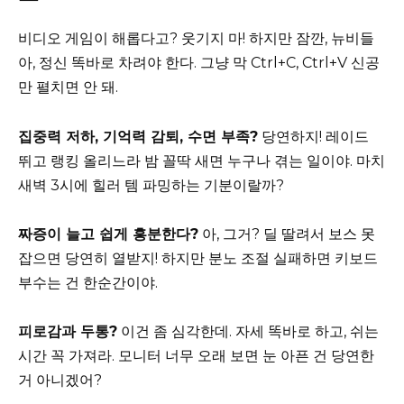
비디오 게임이 해롭다고? 웃기지 마! 하지만 잠깐, 뉴비들
아, 정신 똑바로 차려야 한다. 그냥 막 Ctrl+C, Ctrl+V 신공
만 펼치면 안 돼.
집중력 저하, 기억력 감퇴, 수면 부족?
당연하지! 레이드
뛰고 랭킹 올리느라 밤 꼴딱 새면 누구나 겪는 일이야. 마치
새벽 3시에 힐러 템 파밍하는 기분이랄까?
짜증이 늘고 쉽게 흥분한다?
아, 그거? 딜 딸려서 보스 못
잡으면 당연히 열받지! 하지만 분노 조절 실패하면 키보드
부수는 건 한순간이야.
피로감과 두통?
이건 좀 심각한데. 자세 똑바로 하고, 쉬는
시간 꼭 가져라. 모니터 너무 오래 보면 눈 아픈 건 당연한
거 아니겠어?