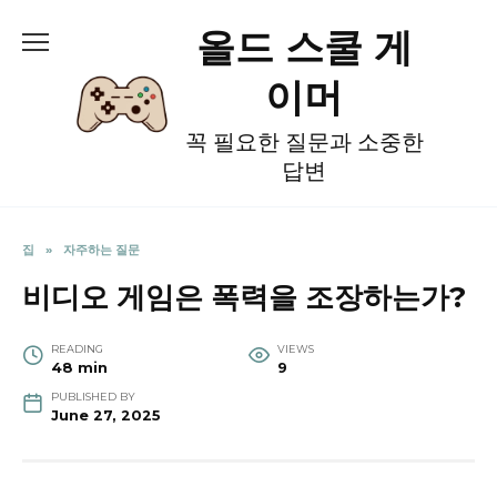
Skip
올드 스쿨 게
to
content
이머
꼭 필요한 질문과 소중한
답변
집
»
자주하는 질문
비디오 게임은 폭력을 조장하는가?
READING
VIEWS
48 min
9
PUBLISHED BY
June 27, 2025