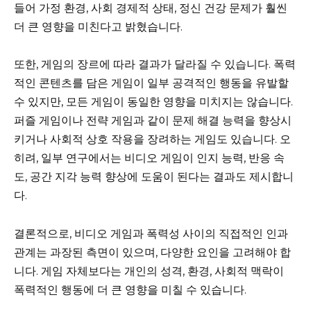
들어 가정 환경, 사회 경제적 상태, 정신 건강 문제가 훨씬
더 큰 영향을 미친다고 밝혔습니다.
또한, 게임의 장르에 따라 결과가 달라질 수 있습니다. 폭력
적인 콘텐츠를 담은 게임이 일부 공격적인 행동을 유발할
수 있지만, 모든 게임이 동일한 영향을 미치지는 않습니다.
퍼즐 게임이나 전략 게임과 같이 문제 해결 능력을 향상시
키거나 사회적 상호 작용을 장려하는 게임도 있습니다. 오
히려, 일부 연구에서는 비디오 게임이 인지 능력, 반응 속
도, 공간 지각 능력 향상에 도움이 된다는 결과도 제시합니
다.
결론적으로, 비디오 게임과 폭력성 사이의 직접적인 인과
관계는 과장된 측면이 있으며, 다양한 요인을 고려해야 합
니다. 게임 자체보다는 개인의 성격, 환경, 사회적 맥락이
폭력적인 행동에 더 큰 영향을 미칠 수 있습니다.