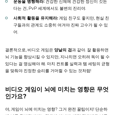
운동을 병행해라:
건강한 신체에 건강한 정신이 깃든
다는 건, PvP 세계에서도 불변의 진리야.
사회적 활동을 유지해라:
게임 친구도 좋지만, 현실 친
구들과의 관계도 소중히 여겨야 진짜 고수가 될 수 있
어.
결론적으로, 비디오 게임은
양날의 검
과 같아. 잘 활용하면
뇌 기능을 향상시킬 수 있지만, 지나치면 오히려 독이 될 수
있다는 걸 명심해야 해. 마치 컨트롤 실력과 템 세팅의 균형
을 맞춰야 진정한 승리를 거머쥘 수 있는 것처럼!
비디오 게임이 뇌에 미치는 영향은 무엇
인가요?
야, 게임이 뇌에 미치는 영향? 그거 완전 꿀팁이지! 단순하