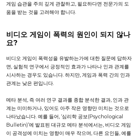
게임 습관을 주의 깊게 관찰하고, 필요하다면 전문가의 도
움을 받는 것을 고려해야 합니다.
비디오 게임이 폭력의 원인이 되지 않나
요?
비디오 게임이 폭력성을 유발하는가에 대한 질문에 답하자
면, 실험적 연구에서 긍정적인 효과가 나타나 인과 관계를
시사하는 경우도 있습니다. 하지만, 게임과 폭력 간의 인과
관계는 낮은 편입니다.
메타 분석, 즉 여러 연구 결과를 종합 분석한 결과, 인과 관
계는 미미하거나, 있어도 아주 작은 영향만 미치는 것으로
나타났습니다. 예를 들어, ‘심리학 공보(Psychological
Bulletin)’에 발표된 대규모 메타 분석에서는, 비디오 게임
이 공격성에 미치는 영향이 매우 작으며, 다른 요인들, 예를