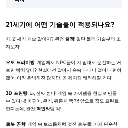
21세기에 어떤 기술들이 적용되나요?
자, 21세기 기술 말이지? 완전
꿀잼
! 일단 물리 기술부터 조
져보자!
오토 드라이빙
! 게임에서 NPC들이 지 맘대로 운전하는 거
보면 빡치잖아? 현실에선 알아서 슉슉 다니니 얼마나 편하
겠어. 아직 완벽하진 않지만, 곧 겜처럼 쾌적해질 거다!
3D 프린팅
! 와, 진짜 쩐다! 게임 속 아이템을 현실로 만들
수 있다니! 피규어, 무기, 뭐든지 뚝딱! 앞으로 집도 프린트
한다는데, 완전
핵인싸
템 각!
로봇 공학
! 게임 속 보스몹처럼 멋진 로봇들! 이제 단순한