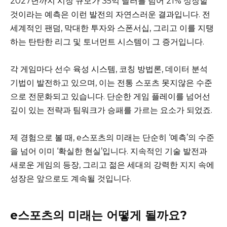
2027년까지 시장 규모가 35억 달러를 넘어 21% 성장할
것이라는 예측은 이런 발전의 자연스러운 결과입니다. 전
세계적인 팬덤, 막대한 투자와 스폰서십, 그리고 이를 지탱
하는 탄탄한 리그 및 토너먼트 시스템이 그 증거입니다.
각 게임마다 선수 육성 시스템, 코칭 방법론, 데이터 분석
기법이 발전하고 있으며, 이는 전통 스포츠 못지않은 수준
으로 전문화되고 있습니다. 단순한 게임 플레이를 넘어선
깊이 있는 전략과 팀워크가 승패를 가르는 요소가 되었죠.
제 경험으로 볼 때, e스포츠의 미래는 단순히 ‘예측’의 수준
을 넘어 이미 ‘확실한 현실’입니다. 지속적인 기술 발전과
새로운 게임의 등장, 그리고 젊은 세대의 강력한 지지 속에
성장은 앞으로도 계속될 것입니다.
e스포츠의 미래는 어떻게 될까요?