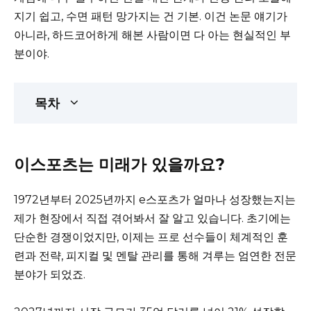
지기 쉽고, 수면 패턴 망가지는 건 기본. 이건 논문 얘기가
아니라, 하드코어하게 해본 사람이면 다 아는 현실적인 부
분이야.
목차
이스포츠는 미래가 있을까요?
1972년부터 2025년까지 e스포츠가 얼마나 성장했는지는
제가 현장에서 직접 겪어봐서 잘 알고 있습니다. 초기에는
단순한 경쟁이었지만, 이제는 프로 선수들이 체계적인 훈
련과 전략, 피지컬 및 멘탈 관리를 통해 겨루는 엄연한 전문
분야가 되었죠.