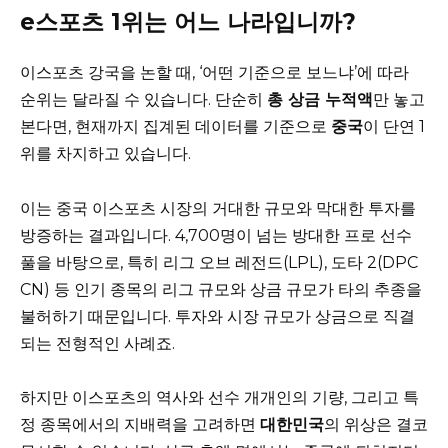
e스포츠 1위는 어느 나라입니까?
이스포츠 강국을 논할 때, ‘어떤 기준으로 보느냐’에 따라
순위는 달라질 수 있습니다. 단순히
총 상금 누적액
만 놓고
본다면, 현재까지 집계된 데이터를 기준으로
중국
이 단연 1
위를 차지하고 있습니다.
이는 중국 이스포츠 시장의 거대한 규모와 막대한 투자를
방증하는 결과입니다. 4,700명이 넘는 방대한 프로 선수
풀을 바탕으로, 특히 리그 오브 레전드(LPL), 도타 2(DPC
CN) 등 인기 종목의 리그 규모와 상금 규모가 타의 추종을
불허하기 때문입니다. 투자와 시장 규모가 상금으로 직결
되는 전형적인 사례죠.
하지만 이스포츠의 역사와 선수 개개인의 기량, 그리고 특
정 종목에서의 지배력을 고려하면
대한민국
의 위상은 결코