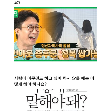
요?
사람이 아무것도 하고 싶어 하지 않을 때는 어
떻게 해야 하나요?