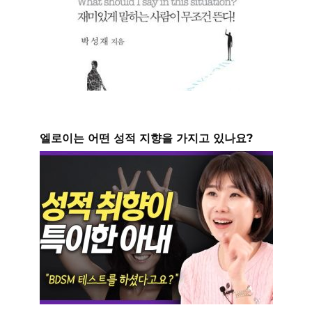
엘로이는 어떤 성적 지향을 가지고 있나요?