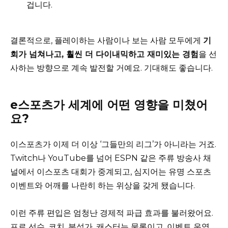
겁니다.
결론적으로, 플레이하는 사람이나 보는 사람 모두에게
기
회가 넘쳐나고, 훨씬 더 다이내믹하고 재미있는 경험
을 선
사하는 방향으로 계속 발전할 거예요. 기대해도 좋습니다.
e스포츠가 세계에 어떤 영향을 미쳤어
요?
이스포츠가 이제 더 이상 ‘그들만의 리그’가 아니라는 거죠.
Twitch나 YouTube를 넘어 ESPN 같은 주류 방송사 채
널에서 이스포츠 대회가 중계되고, 심지어는 유명 스포츠
이벤트와 어깨를 나란히 하는 위상을 갖게 됐습니다.
이런 주류 편입은 엄청난 경제적 파급 효과를 불러왔어요.
프로 선수, 코치, 분석가, 캐스터는 물론이고, 이벤트 운영,