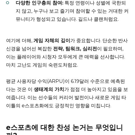
다양한 인구층의 참여:
특정 연령이나 성별에 국한되
지 않고, 누구나 보고 즐기며 참여할 수 있는 거대한 커
뮤니티가 형성되고 있습니다. 길드나 클랜처럼요.
여기에 더해,
게임 자체의 깊이
가 중요합니다. 단순한 반사
신경을 넘어선 복잡한
전략, 팀워크, 심리전
이 필요하며,
이는 플레이어와 시청자 모두에게 큰 매력을 선사합니다.
마치 고난도 게임의 숙련도처럼요.
평균 사용자당 수익(ARPU)이 6.19달러 수준으로 예측된
다는 것은 이
생태계의 가치
가 점점 더 높아지고 있음을 보
여줍니다. 이는 선수들의 커리어 발전이나 새로운 게임 타
이틀의 e스포츠화에도 긍정적인 영향을 미칩니다.
e스포츠에 대한 찬성 논거는 무엇입니