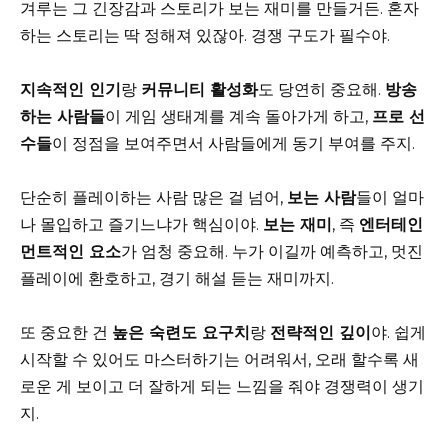
겨루는 그 긴장감과 스토리가 보는 재미를 만들거든. 혼자
하는 스토리는 딱 정해져 있잖아. 경쟁 구도가 필수야.
지속적인 인기
랑
커뮤니티 활성화
도 당연히 중요해.
방송
하는 사람들
이 게임 생태계를 계속 돌아가게 하고,
프로 선
수들
이 정점을 보여주면서 사람들에게 동기 부여를 주지.
단순히 플레이하는 사람 많은 걸 넘어,
보는 사람
들이 얼마
나 몰입하고 즐기느냐가 핵심이야.
보는 재미
, 즉
엔터테인
먼트적인 요소
가 엄청 중요해. 누가 이길까 예측하고, 멋진
플레이에 환호하고, 경기 해설 듣는 재미까지.
또 중요한 건
높은 숙련도 요구치
랑
전략적인 깊이
야. 쉽게
시작할 수 있어도 마스터하기는 어려워서, 오래 할수록 새
로운 게 보이고 더 잘하게 되는 느낌을 줘야 경쟁력이 생기
지.