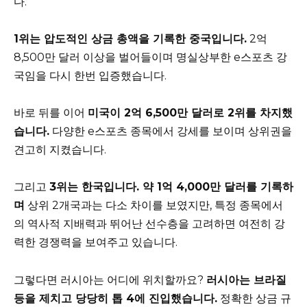
다.
1위는 압도적인 상금 총액을 기록한 중국입니다.
2억
8,500만 달러 이상을 벌어들이며 명실상부한 e스포츠 강
국임을 다시 한번 입증했습니다.
바로 뒤를 이어
미국이 2억 6,500만 달러로 2위를 차지했
습니다.
다양한 e스포츠 종목에서 강세를 보이며 상위권을
견고히 지켰습니다.
그리고
3위는 한국입니다. 약 1억 4,000만 달러를 기록하
며
상위 2개국과는 다소 차이를 보였지만, 특정 종목에서
의 역사적 지배력과 뛰어난 선수층을 고려하면 여전히 강
력한 경쟁력을 보여주고 있습니다.
그렇다면 러시아는 어디에 위치할까요?
러시아는 브라질
등을 제치고 당당히 톱 4에 진입했습니다.
정확한 상금 규