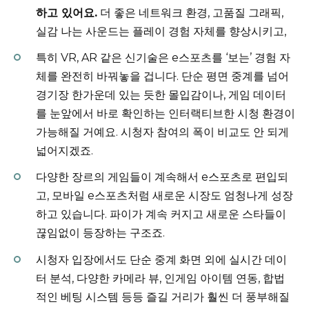
하고 있어요.
더 좋은 네트워크 환경, 고품질 그래픽,
실감 나는 사운드는 플레이 경험 자체를 향상시키고,
특히 VR, AR 같은 신기술은 e스포츠를 ‘보는’ 경험 자
체를 완전히 바꿔놓을 겁니다. 단순 평면 중계를 넘어
경기장 한가운데 있는 듯한 몰입감이나, 게임 데이터
를 눈앞에서 바로 확인하는 인터랙티브한 시청 환경이
가능해질 거예요. 시청자 참여의 폭이 비교도 안 되게
넓어지겠죠.
다양한 장르의 게임들이 계속해서 e스포츠로 편입되
고, 모바일 e스포츠처럼 새로운 시장도 엄청나게 성장
하고 있습니다. 파이가 계속 커지고 새로운 스타들이
끊임없이 등장하는 구조죠.
시청자 입장에서도 단순 중계 화면 외에 실시간 데이
터 분석, 다양한 카메라 뷰, 인게임 아이템 연동, 합법
적인 베팅 시스템 등등 즐길 거리가 훨씬 더 풍부해질