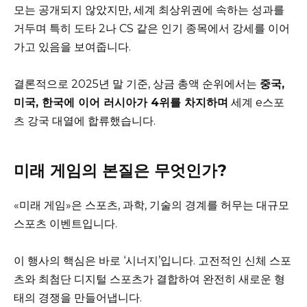
모는 공개되지 않았지만, 세계 최상위권에 속하는 성과를
거두며 특히 도타 2나 CS 같은 인기 종목에서 강세를 이어
가고 있음을 보여줍니다.
결론적으로 2025년 말 기준, 상금 총액 순위에서는
중국,
미국, 한국에 이어 러시아가 4위를 차지하며
세계 e스포
츠 강국 대열에 합류했습니다.
미래 게임의 본질은 무엇인가?
«미래 게임»은 스포츠, 과학, 기술의 경계를 허무는 대규모
스포츠 이벤트입니다.
이 행사의 핵심은 바로 ‘시너지’입니다. 고전적인 신체 스포
츠와 최첨단 디지털 스포츠가 결합하여 완전히 새로운 형
태의 경쟁을 만들어냅니다.