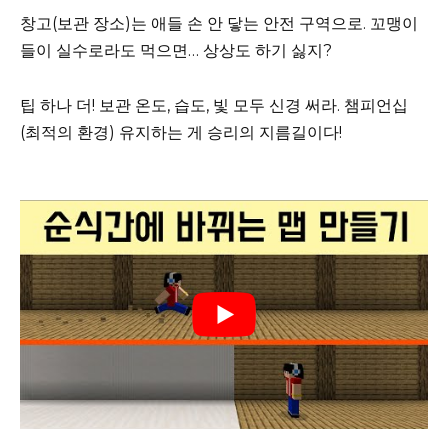
창고(보관 장소)는 애들 손 안 닿는 안전 구역으로. 꼬맹이
들이 실수로라도 먹으면… 상상도 하기 싫지?
팁 하나 더! 보관 온도, 습도, 빛 모두 신경 써라. 챔피언십
(최적의 환경) 유지하는 게 승리의 지름길이다!