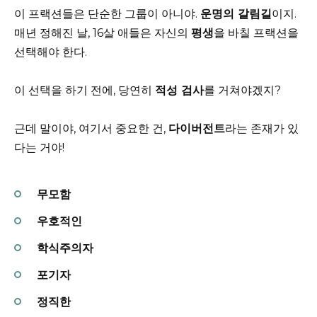
이 프랙션들은 단순한 그룹이 아니야.
운명의 갈림길
이지.
매년 정해진 날, 16살 애들은 자신의
평생
을 바칠 프랙션을
선택해야 한다.
이 선택을 하기 전에, 당연히
적성 검사
를 거쳐야겠지?
근데 말이야, 여기서 중요한 건,
다이버전트
라는 존재가 있
다는 거야!
무모함
우호적인
학식주의자
포기자
정직한