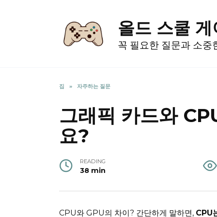
Skip
to
올드 스쿨 
content
꼭 필요한 질문과 소중
집
»
자주하는 질문
그래픽 카드와 CP
요?
READING
38 min
CPU와 GPU의 차이? 간단하게 말하면,
CPU