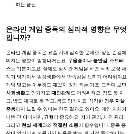
하는 습관
온라인 게임 중독의 심리적 영향은 무엇
입니까?
온라인 게임 중독은 요즘 시대 심각한 문제죠. 정신 건강에
미치는 영향이 엄청나거든요.
우울증
이나
불안감
,
스트레
스
는 기본이고요. 실제로 장시간 게임을 하면 뇌의 보상 체
계가 망가져서 일상생활에서 만족감을 느끼기 어려워져요.
게임 말고는 아무것도 재밌지 않게 되는 거죠. 그러다 보면
사회생활
도 망가지고
대인관계
도 어려워져요. 잠도 못 자
고, 밥도 제대로 못 먹고, 몸도 망가지죠. 심각한 경우
자살
충동
까지 느낄 수 있다는 연구 결과도 있어요. 게임 자체가
나쁜 건 아니지만,
균형
이 중요해요. 자기 관리, 시간 관리,
그리고
현실 세계
와의
적절한 소통
이 필수입니다. 중독 증
상이 의심되면 전문가의 도움을 받는 게 가장 중요하다는