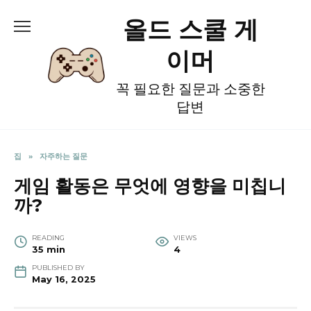
Skip
올드 스쿨 게
to
content
이머
꼭 필요한 질문과 소중한
답변
집
»
자주하는 질문
게임 활동은 무엇에 영향을 미칩니
까?
READING
VIEWS
35 min
4
PUBLISHED BY
May 16, 2025