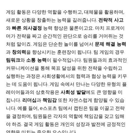
게임 활동은 다양한 역할을 수행하고, 대체물을 활용하며,
새로운 상황을 창출하는 능력을 길러줍니다.
전략적 사고
와
빠른 의사결정
능력 향상은 물론이고요. 마치 프로게이
머가 전략을 짜고 순간적인 판단으로 승리를 거머쥐는 것
처럼 말이죠. 게임은 단순한 놀이를 넘어서
문제 해결 능력
과
창의력
을 향상시키는 훈련장이 됩니다. 팀 게임의 경우
팀워크
와
소통 능력
이 필수적입니다. 팀원들과의 효과적인
커뮤니케이션을 통해 목표 달성을 위한 전략을 수립하고
실행하는 과정은 사회생활에서의 협력과 협상 능력을 키우
는 데 도움이 됩니다. 게임 속에서 만나는 다양한 유형의 플
레이어들과의 상호작용은
사회성 발달
에도 큰 영향을 미
칩니다.
리더십
과
책임감
또한 자연스럽게 함양될 수 있습
니다. 예를 들어, e스포츠 팀에서 캡틴은 팀을 이끌고 전략
을 결정하며, 팀원들은 각자의 역할에 책임감을 갖고 임해
야 하죠. 결국 게임 활동은 개인의 성장과 발전에 긍정적인
영향을 미치는 중요한 요소입니다.